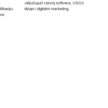
m
uključujući razvoj softvera, UX/UI
fikaciju
dizajn i digitalni marketing.
ave.