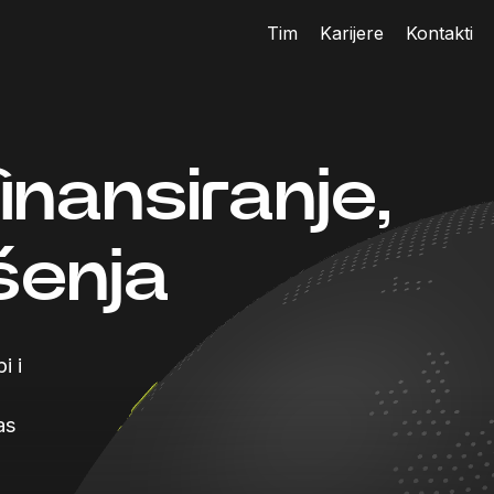
Tim
Karijere
Kontakti
inansiranje,
ešenja
i i
as