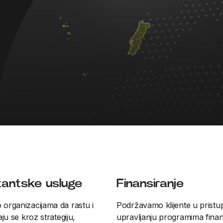
tantske usluge
Finansiranje
rganizacijama da rastu i
Podržavamo klijente u pristup
ju se kroz strategiju,
upravljanju programima finan