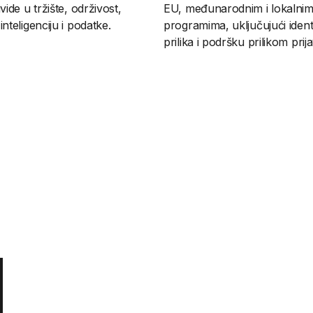
vide u tržište, održivost,
EU, međunarodnim i lokalni
inteligenciju i podatke.
programima, uključujući identi
prilika i podršku prilikom prij