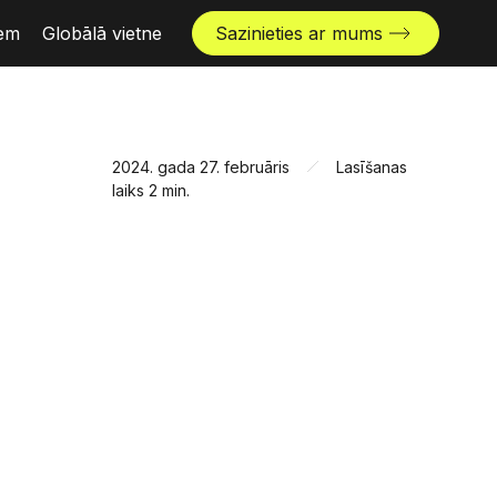
iem
Globālā vietne
Sazinieties ar mums
2024. gada 27. februāris
Lasīšanas
laiks 2 min.