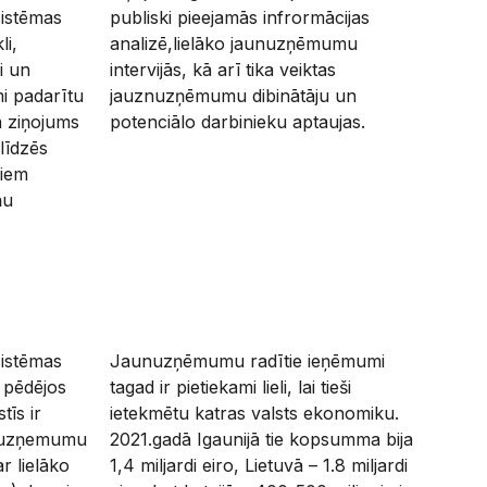
istēmas
publiski pieejamās infrormācijas
li,
analizē,lielāko jaunuzņēmumu
i un
intervijās, kā arī tika veiktas
mi padarītu
jauznuzņēmumu dibinātāju un
a ziņojums
potenciālo darbinieku aptaujas.
līdzēs
kiem
ņu
istēmas
Jaunuzņēmumu radītie ieņēmumi
 pēdējos
tagad ir pietiekami lieli, lai tieši
tīs ir
ietekmētu katras valsts ekonomiku.
unuzņemumu
2021.gadā Igaunijā tie kopsumma bija
ar lielāko
1,4 miljardi eiro, Lietuvā – 1.8 miljardi