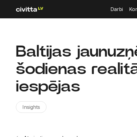
Darbi
Ko
Baltijas jaunu
šodienas realitā
iespējas
Insights