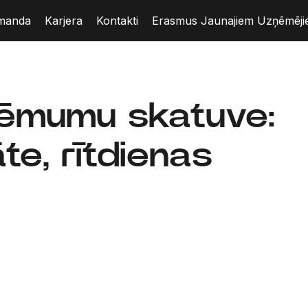
manda
Karjera
Kontakti
Erasmus Jaunajiem Uzņēmēj
zņēmumu skatuve:
te, rītdienas