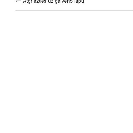
Atgriezties uz galveno lapu