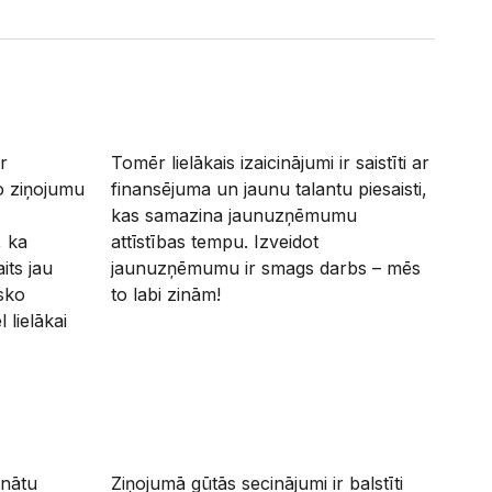
r
Tomēr lielākais izaicinājumi ir saistīti ar
ko ziņojumu
finansējuma un jaunu talantu piesaisti,
kas samazina jaunuzņēmumu
, ka
attīstības tempu. Izveidot
ts jau
jaunuzņēmumu ir smags darbs – mēs
sko
to labi zinām!
 lielākai
inātu
Ziņojumā gūtās secinājumi ir balstīti