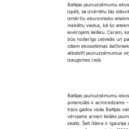
Baltijas jaunuzņēmumu ekos
izpēti, lai izvērtētu tās stāvok
izmērītu ekonomisko ietekm
meklētu veidus, kā šo ietek
ievērojami lielāku. Ceram, k
būs noderīgs ceļvedis un pa
citiem ekosistēmas dalībnie
atbalstīt jaunuzņēmumus vi
izaugsmes ceļā.
Baltijas jaunuzņēmumu ekos
potenciāls ir acīmredzams –
trijos gados visās Baltijas vals
vērojams arvien lielāks ja
skaits. Šeit līdere ir Igaunija 