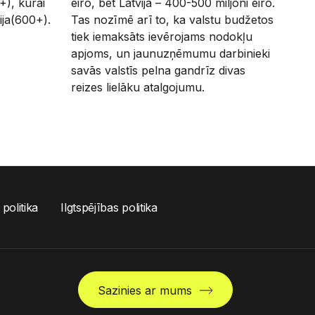
), kurai
eiro, bet Latvijā – 400-500 miljoni eiro.
ija(600+).
Tas nozīmē arī to, ka valstu budžetos
tiek iemaksāts ievērojams nodokļu
apjoms, un jaunuzņēmumu darbinieki
savās valstīs pelna gandrīz divas
reizes lielāku atalgojumu.
 politika
Ilgtspējības politika
Sazinies ar mums