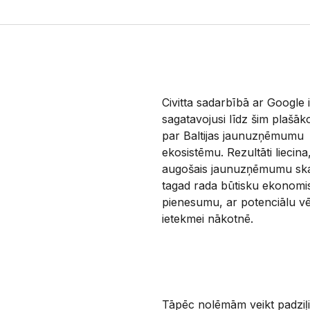
Civitta sadarbībā ar Google i
sagatavojusi līdz šim plašā
par Baltijas jaunuzņēmumu
ekosistēmu. Rezultāti liecina
augošais jaunuzņēmumu skai
tagad rada būtisku ekonomi
pienesumu, ar potenciālu vēl
ietekmei nākotnē.
Tāpēc nolēmām veikt padziļ