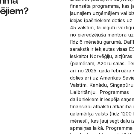
ammā
finansēta programma, kas ļ
ējiem?
jaunajiem uzņēmējiem vai bi
idejas īpašniekiem doties uz
45 valstīm, lai iegūtu vērtīgu
no pieredzējuša mentora uz 
līdz 6 mēnešu garumā. Dalī
sarakstā ir iekļautas visas ES
ieskaitot Norvēģiju, aizjūra
(piemēram, Azoru salas, Ten
arī no 2025. gada februāra 
doties arī uz Amerikas Savi
Valstīm, Kanādu, Singapūru
Lielbritāniju. Programmas
dalībniekiem ir iespēja saņe
finansiālu atbalstu atkarībā
galamērķa valsts (līdz 1200
mēnesī), kas ļauj segt daļu
apmaiņas laikā. Programma