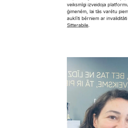
veiksmīgi izveidoja platform
ģimenēm, lai tās varētu pie
auklīti bērniem ar invaliditāti
Sitterabile
.