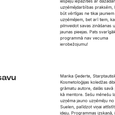
iespēju iepazīties ar dažādā
uzņēmējdarbības praksēm, 
būt vērtīgas ne tikai jauniem
uzņēmējiem, bet arī tiem, ka
pilnveidot savas zināšanas 
jaunas pieejas. Pats svarīgāk
programmā nav vecuma
ierobežojumu!
savu
Marika Ģederte, Starptautis
Kosmetoloģijas koledžas dib
grāmatu autore, dalās savā 
kā mentore. Sešu mēnešu la
uzņēma jauno uzņēmēju no It
Suelen, palīdzot viņai attīstī
ideju. Programmas izskaņā, i