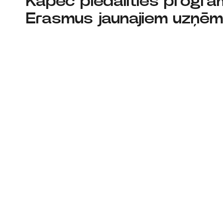
Kāpēc piedalīties progr
Erasmus jaunajiem uzņēm