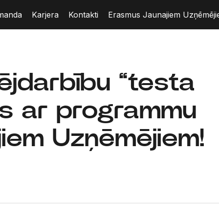
manda
Karjera
Kontakti
Erasmus Jaunajiem Uzņēmēj
ējdarbību “testa
ēs ar programmu
iem Uzņēmējiem!