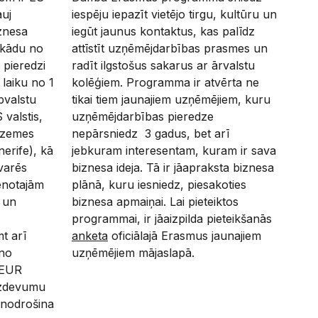
auj
iespēju iepazīt vietējo tirgu, kultūru un
znesa
iegūt jaunus kontaktus, kas palīdz
 kādu no
attīstīt uzņēmējdarbības prasmes un
 pieredzi
radīt ilgstošus sakarus ar ārvalstu
laiku no 1
kolēģiem. Programma ir atvērta ne
bvalstu
tikai tiem jaunajiem uzņēmējiem, kuru
 valstis,
uzņēmējdarbības pieredze
s zemes
nepārsniedz 3 gadus, bet arī
erife), kā
jebkuram interesentam, kuram ir sava
varēs
biznesa ideja. Tā ir jāapraksta biznesa
enotajām
plānā, kuru iesniedz, piesakoties
 un
biznesa apmaiņai. Lai pieteiktos
programmai, ir jāaizpilda pieteikšanās
mt arī
anketa
oficiālajā Erasmus jaunajiem
 no
uzņēmējiem mājaslapā.
 EUR
 izdevumu
 nodrošina