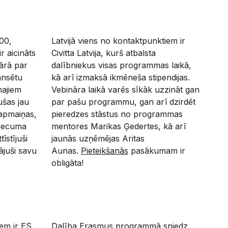
:00,
Latvijā viens no kontaktpunktiem ir
ir aicināts
Civitta Latvija, kurš atbalsta
nārā par
dalībniekus visas programmas laikā,
ansētu
kā arī izmaksā ikmēneša stipendijas.
ajiem
Vebināra laikā varēs sīkāk uzzināt gan
ušas jau
par pašu programmu, gan arī dzirdēt
 apmaiņas,
pieredzes stāstus no programmas
 vecuma
mentores Marikas Ģedertes, kā arī
īstījuši
jaunās uzņēmējas Aritas
nājuši savu
Aunas.
Pieteikšanās
pasākumam ir
obligāta!
em ir ES
Dalība Erasmus programmā sniedz