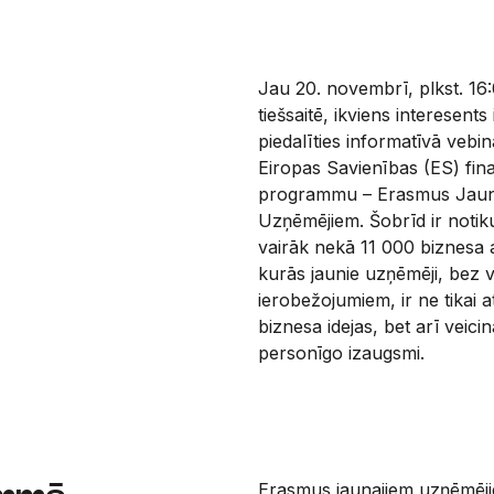
Jau 20. novembrī, plkst. 16
tiešsaitē, ikviens interesents 
piedalīties informatīvā vebi
Eiropas Savienības (ES) fin
programmu – Erasmus Jaun
Uzņēmējiem. Šobrīd ir notik
vairāk nekā 11 000 biznesa
kurās jaunie uzņēmēji, bez
ierobežojumiem, ir ne tikai att
biznesa idejas, bet arī veici
personīgo izaugsmi.
Erasmus jaunajiem uzņēmēji