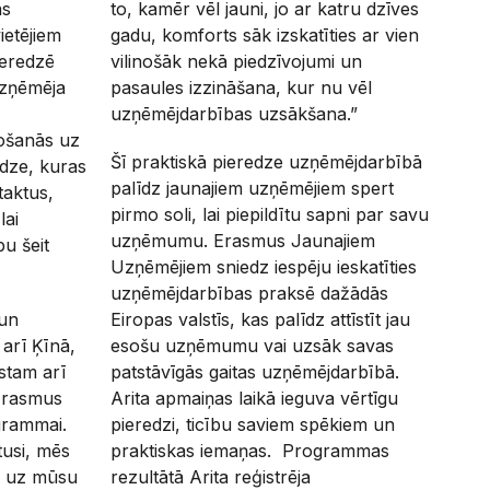
ās
to, kamēr vēl jauni, jo ar katru dzīves
ietējiem
gadu, komforts sāk izskatīties ar vien
pieredzē
vilinošāk nekā piedzīvojumi un
uzņēmēja
pasaules izzināšana, kur nu vēl
uzņēmējdarbības uzsākšana.”
ošanās uz
Šī praktiskā pieredze uzņēmējdarbībā
redze, kuras
palīdz jaunajiem uzņēmējiem spert
taktus,
pirmo soli, lai piepildītu sapni par savu
lai
uzņēmumu. Erasmus Jaunajiem
u šeit
Uzņēmējiem sniedz iespēju ieskatīties
uzņēmējdarbības praksē dažādās
 un
Eiropas valstīs, kas palīdz attīstīt jau
 arī Ķīnā,
esošu uzņēmumu vai uzsāk savas
stam arī
patstāvīgās gaitas uzņēmējdarbībā.
s Erasmus
Arita apmaiņas laikā ieguva vērtīgu
grammai.
pieredzi, ticību saviem spēkiem un
tusi, mēs
praktiskas iemaņas. Programmas
es uz mūsu
rezultātā Arita reģistrēja