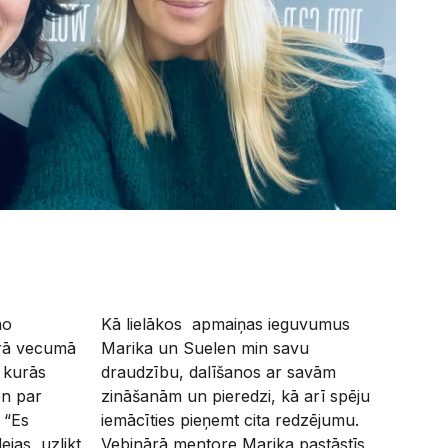
no
Kā lielākos apmaiņas ieguvumus
urā vecumā
Marika un Suelen min savu
 kurās
draudzību, dalīšanos ar savām
en par
zināšanām un pieredzi, kā arī spēju
 “Es
iemācīties pieņemt cita redzējumu.
ejas, uzlikt
Vebinārā mentore Marika pastāstīs