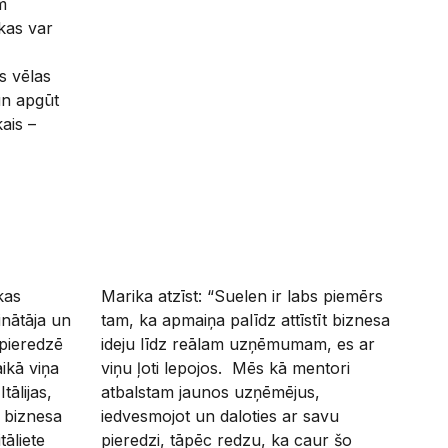
m
kas var
s vēlas
un apgūt
ais –
kas
Marika atzīst: “Suelen ir labs piemērs
inātāja un
tam, ka apmaiņa palīdz attīstīt biznesa
pieredzē
ideju līdz reālam uzņēmumam, es ar
ikā viņa
viņu ļoti lepojos. Mēs kā mentori
ālijas,
atbalstam jaunos uzņēmējus,
t biznesa
iedvesmojot un daloties ar savu
tāliete
pieredzi, tāpēc redzu, ka caur šo