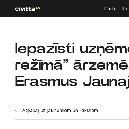
Darbi
Ko
Iepazīsti uzņēm
režīmā” ārzem
Erasmus Jaunaj
Atpakaļ uz jaunumiem un rakstiem