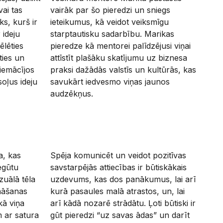
vai tas
vairāk par šo pieredzi un sniegs
ks, kurš ir
ieteikumus, kā veidot veiksmīgu
 ideju
starptautisku sadarbību. Marikas
ēlēties
pieredze kā mentorei palīdzējusi viņai
ties un
attīstīt plašāku skatījumu uz biznesa
 iemācījos
praksi dažādās valstīs un kultūrās, kas
soļus ideju
savukārt iedvesmo viņas jaunos
audzēkņus.
a, kas
Spēja komunicēt un veidot pozitīvas
iegūtu
savstarpējās attiecības ir būtiskākais
uālā tēla
uzdevums, kas dos panākumus, lai arī
nāšanas
kurā pasaules malā atrastos, un, lai
kā viņa
arī kādā nozarē strādātu. Ļoti būtiski ir
 ar satura
gūt pieredzi “uz savas ādas” un darīt