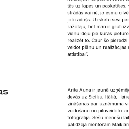
tās uz lapas un paskatīties, 
strādās vai nē, jo esmu cilvē
ļoti radošs. Uzskatu sevi par
ražotāju, bet man ir grūti izv
vienu ideju pie kuras pieturē
realizēt to. Caur šo pieredzi
veidot plānu un realizācijas 
attīstībai”.
as
Arita Auna ir jaunā uzņēmēj
devās uz Sicīliju, Itālijā, lai 
zināšanas par uzņēmuma viz
veidošanu un pilnveidotu zi
fotogrāfijā. Sešu mēnešu lai
palīdzēja mentoram Maiklam