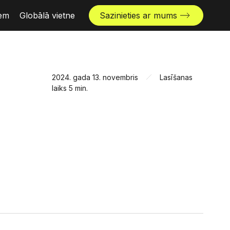
iem
Globālā vietne
Sazinieties ar mums
2024. gada 13. novembris
Lasīšanas
laiks 5 min.