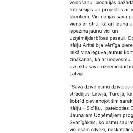
veidošanu, piedalījās dažād
fotosesijās un projektos ar v
klientiem. Viņi dalījās savā 
viens ar otru, kā arī jaunā 
iepazina jaunu vidi un
uzņēmējdarbības pasauli. D
Itāliju Aritai bija vērtīga pie
laikā viņa ieguva jaunus kon
zināšanas, kā arī iedvesmu, 
uzsāktu savu uzņēmējdarbīb
Latvijā.
“Savā dzīvē esmu dzīvojusi
strādājusi Latvijā, Turcijā, kā
šobrīd pievienojot šim sarak
Itāliju – Sicīliju, pateicotie
Jaunajiem Uzņēmējiem pro
Svarīgākais, ko esmu sapra
visi esam cilvēki, neskatoti