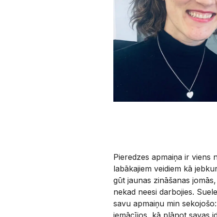
Pieredzes apmaiņa ir viens 
labākajiem veidiem kā jebk
gūt jaunas zināšanas jomās,
nekad neesi darbojies. Suel
savu apmaiņu min sekojošo:
iemācījos, kā plānot savas id