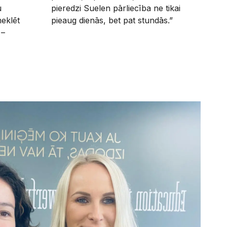
u
pieredzi Suelen pārliecība ne tikai
meklēt
pieaug dienās, bet pat stundās.”
 –