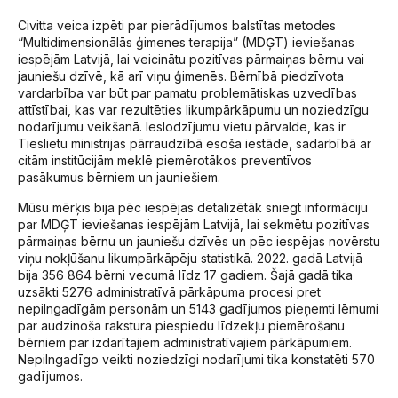
Civitta veica izpēti par pierādījumos balstītas metodes
“Multidimensionālās ģimenes terapija” (MDĢT) ieviešanas
iespējām Latvijā, lai veicinātu pozitīvas pārmaiņas bērnu vai
jauniešu dzīvē, kā arī viņu ģimenēs. Bērnībā piedzīvota
vardarbība var būt par pamatu problemātiskas uzvedības
attīstībai, kas var rezultēties likumpārkāpumu un noziedzīgu
nodarījumu veikšanā. Ieslodzījumu vietu pārvalde, kas ir
Tieslietu ministrijas pārraudzībā esoša iestāde, sadarbībā ar
citām institūcijām meklē piemērotākos preventīvos
pasākumus bērniem un jauniešiem.
Mūsu mērķis bija pēc iespējas detalizētāk sniegt informāciju
par MDĢT ieviešanas iespējām Latvijā, lai sekmētu pozitīvas
pārmaiņas bērnu un jauniešu dzīvēs un pēc iespējas novērstu
viņu nokļūšanu likumpārkāpēju statistikā. 2022. gadā Latvijā
bija 356 864 bērni vecumā līdz 17 gadiem. Šajā gadā tika
uzsākti 5276 administratīvā pārkāpuma procesi pret
nepilngadīgām personām un 5143 gadījumos pieņemti lēmumi
par audzinoša rakstura piespiedu līdzekļu piemērošanu
bērniem par izdarītajiem administratīvajiem pārkāpumiem.
Nepilngadīgo veikti noziedzīgi nodarījumi tika konstatēti 570
gadījumos.