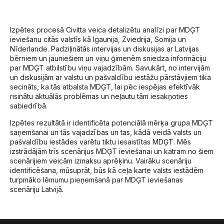
Izpētes procesā Civitta veica detalizētu analīzi par MDĢT
ieviešanu citās valstīs kā Igaunija, Zviedrija, Somija un
Nīderlande. Padziļinātās intervijas un diskusijas ar Latvijas
bērniem un jauniešiem un viņu ģimenēm sniedza informāciju
par MDĢT atbilstību viņu vajadzībām. Savukārt, no intervijām
un diskusijām ar valstu un pašvaldību iestāžu pārstāvjiem tika
secināts, ka tās atbalsta MDĢT, lai pēc iespējas efektīvāk
risinātu aktuālās problēmas un neļautu tām iesakņoties
sabiedrībā.
Izpētes rezultātā ir identificēta potenciālā mērķa grupa MDĢT
saņemšanai un tās vajadzības un tas, kādā veidā valsts un
pašvaldību iestādes varētu tiktu iesaistītas MDĢT. Mēs
izstrādājām trīs scenārijus MDĢT ieviešanai un katram no šiem
scenārijiem veicām izmaksu aprēķinu. Vairāku scenāriju
identificēšana, mūsuprāt, būs kā ceļa karte valsts iestādēm
turpmāko lēmumu pieņemšanā par MDĢT ieviešanas
scenāriju Latvijā.