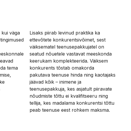
, kui väga
Lisaks piirab levinud praktika ka
stingimused
ettevõtete konkurentsivõimet, sest
väiksematel teenusepakkujatel on
eeskonnale
seatud nõuetele vastavat meeskonda
seavad
keerukam komplekteerida. Väiksem
rda tema
konkurents tõstab omakorda
amise,
pakutava teenuse hinda ning kaotajaks
ke
jäävad kõik – inimene ja
n
teenusepakkuja, kes asjatult piiravate
nõudmiste tõttu ei kvalifitseeru ning
tellija, kes madalama konkurentsi tõttu
peab teenuse eest rohkem maksma.