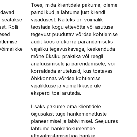
Toes, mida klientidele pakume, oleme
ndavad
paindlikud ja lähtume just kliendi
, seatakse
vajadusest. Näiteks on võimalik
t. Rolli
teostada kogu ettevõtte või asutuse
esed
tegevust puudutav võrdse kohtlemise
htlemise
audit koos olukorra parandamiseks
võimalikke
vajaliku tegevuskavaga, keskenduda
mõne üksiku praktika või reegli
analüüsimisele ja parendamisele, või
korraldada arutelusid, kus toetavas
õhkkonnas võrdse kohtlemise
vajalikkuse ja võimalikkuse üle
eksperdi toel arutada.
Lisaks pakume oma klientidele
õigusalast tuge hankemenetluste
planeerimisel ja läbiviimisel. Seejuures
lähtume hankedokumentide
ettevalmistamisel iga hankija