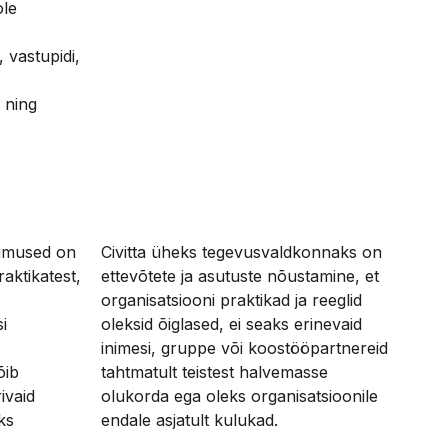
ole
 vastupidi,
 ning
ngimused on
Civitta üheks tegevusvaldkonnaks on
raktikatest,
ettevõtete ja asutuste nõustamine, et
organisatsiooni praktikad ja reeglid
i
oleksid õiglased, ei seaks erinevaid
inimesi, gruppe või koostööpartnereid
õib
tahtmatult teistest halvemasse
ivaid
olukorda ega oleks organisatsioonile
ks
endale asjatult kulukad.