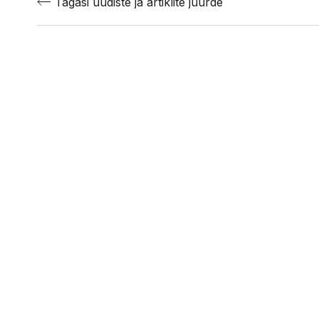
Tagasi uudiste ja artiklite juurde