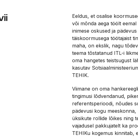
ii
Eeldus, et osalise koormuse
või mõnda aega töölt eemal 
inimese oskused ja pädevus
täiskoormusega töötajaist ti
maha, on ekslik, nagu tõdev
teema tõstatanud ITL-i liikm
oma hangetes teistsugust l
kasutav Sotsiaalministeerium
TEHIK.
Viimane on oma hankereegli
tingimusi lõdvendanud, pik
referentsperioodi, nõudes s
pädevusi kogu meeskonna, 
üksikute rollide lõikes ning te
vajadusel pakkujatelt ka proo
TEHIKu kogemus kinnitab, e