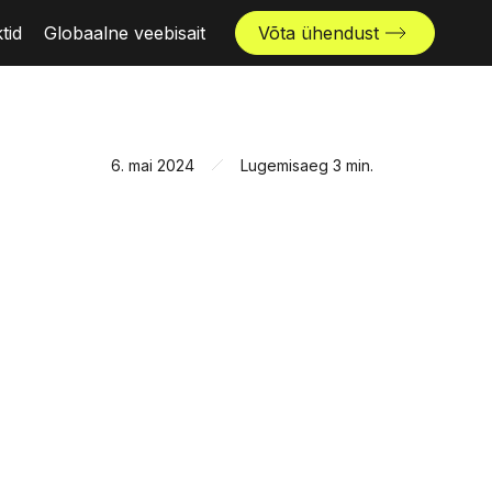
tid
Globaalne veebisait
Võta ühendust
6. mai 2024
Lugemisaeg 3 min.