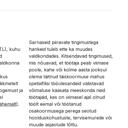
Sarnaseid piiravate tingimustega
ITL), kuhu
hankeid tuleb ette ka muudes
d
valdkondades. Kitsendavad tingimused,
valdkonna
mis nõuavad, et töötaja peab viimase
poole, kahe või kolme aasta jooksul
 kus
olema täitnud täiskoormuse mahus
ikmetelt
spetsiifilisi tööülesandeid välistavad
kogemust ja
võimaluse kaasata meeskonda neid
el
töötajaid, kes on viimasel ajal olnud
 lähemalt
).
töölt eemal või töötanud
osakoormusega perega seotud
hoolduskohustuste, tervisemurede või
muude asjaolude tõttu.