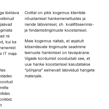
ga töötava
Civittal on pikk kogemus klientide
viibinud
nõustamisel hankemenetlustes ja
 jäävad
nende läbiviimisel, sh kvalifitseerimis-
ngimata
ja hindamistingimuste koostamisel.
ad nii
Meie kogemus näitab, et asjatult
ed, kui ka
kitsendavate tingimuste seadmine
ähenemist
teenuste hankimisel on tavapärane.
i IT maja
Vigade kordumist soodustab see, et
uue hanke koostamisel kasutatakse
tes
“põhjana” eelnevalt läbiviidud hangete
endades
materjale.
oovitud
mitte
llides
vitöid.
t