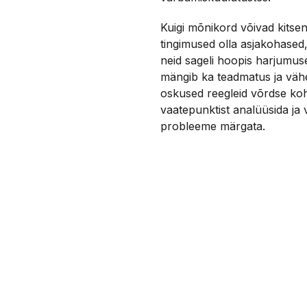
Kuigi mõnikord võivad kitse
tingimused olla asjakohased
neid sageli hoopis harjumuses
mängib ka teadmatus ja väh
oskused reegleid võrdse ko
vaatepunktist analüüsida ja 
probleeme märgata.