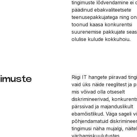
tingimuste lõdvendamine ei 
päädinud ebakvaliteetsete
teenusepakkujatega ning on,
toonud kaasa konkurentsi
suurenemise pakkujate seas
olulise kulude kokkuhoiu.
gimuste
Riigi IT hangete piiravad ti
vaid üks näide reeglitest ja p
mis võivad olla otseselt
diskrimineerivad, konkurents
pärssivad ja majanduslikult
ebamõistlikud. Väga sageli v
põhjendamatuid diskrimineer
tingimusi näha mujalgi, näite
värbamiskuulutustes.