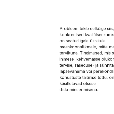
Probleem tekib eelkõige siis
konkreetsed kvalifitseerumi
on seatud igale üksikule
meeskonnaliikmele, mitte m
tervikuna. Tingimused, mis 
inimese kehvemasse oluko
tervise, raseduse- ja sünnit
lapsevanema või perekondli
kohustuste täitmise tõttu, o
käsitletavad otsese
diskrimineerimisena.