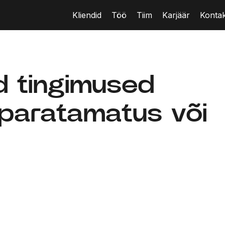
Kliendid
Töö
Tiim
Karjäär
Kontak
d tingimused
 paratamatus või