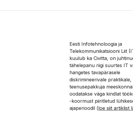
Eesti Infotehnoloogia ja
Telekommunikatsiooni Liit (
kuulub ka Civitta, on juhtinu
tähelepanu riigi suurtes IT 
hangetes tavapärasele
diskrimineerivale praktikale,
teenusepakkuja meeskonnali
oodatakse väga kindlat töö
-koormust piiritletud lühikes
ajaperioodil (
loe siit artiklist