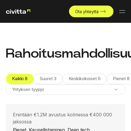
Ota yhteyttä
Rahoitusmahdollisu
Kaikki
8
Suuret
3
Keskikokoiset
6
Pienet
8
Yrityksen tyyppi
Enintään €1.2M avustus kolmessa €400 000
jaksossa
Pienet, Kaupallistaminen, Deep tech,