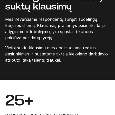
suktų klausimų
Mes neverčiame respondentų spręsti sudėtingų
karjeros dilemų. Klausimai, prašantys pasirinkti tarp
atlyginimo ir tobulėjimo, yra spąstai, į kuriuos
pakliūva per daug tyrėjų.
Vietoj suktų klausimų mes analizuojame realius
pasirinkimus ir nustatome tikrąją kiekvieno darbdavio
atributo įtaką talentų traukai.
25+