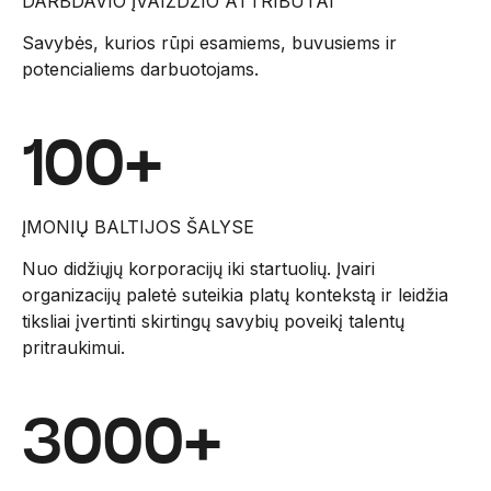
DARBDAVIO ĮVAIZDŽIO ATTRIBUTAI
Savybės, kurios rūpi esamiems, buvusiems ir
potencialiems darbuotojams.
100+
ĮMONIŲ BALTIJOS ŠALYSE
Nuo didžiųjų korporacijų iki startuolių. Įvairi
organizacijų paletė suteikia platų kontekstą ir leidžia
tiksliai įvertinti skirtingų savybių poveikį talentų
pritraukimui.
3000+