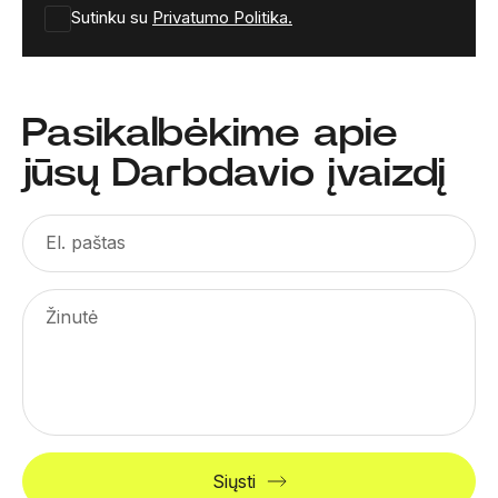
Sutinku su
Privatumo Politika.
Pasikalbėkime apie
jūsų Darbdavio įvaizdį
El. paštas
Žinutė
Siųsti