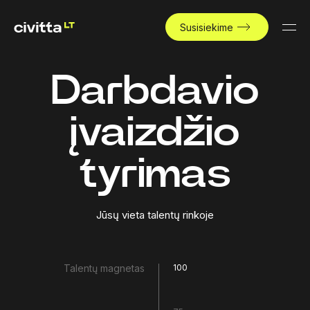
Susisiekime
Darbdavio
įvaizdžio
tyrimas
Jūsų vieta talentų rinkoje
Talentų magnetas
100