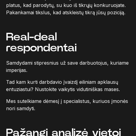
platus, kad parodytų, su kuo iš tikrųjų konkuruojate.
Pakankamai tikslus, kad atskleistų tikrą jūsų poziciją.
Real-deal
respondentai
Samdydami stipresnius už save darbuotojus, kuriame
imperijas.
Tad kam kurti darbdavio įvaizdį eiliniam apklausų
entuziastui? Nustokite vaikytis vidutiniškas mases.
Mes sutelkiame dėmesį į specialistus, kuriuos įmonės
nori samdyti.
Pažangi analizė vietoj