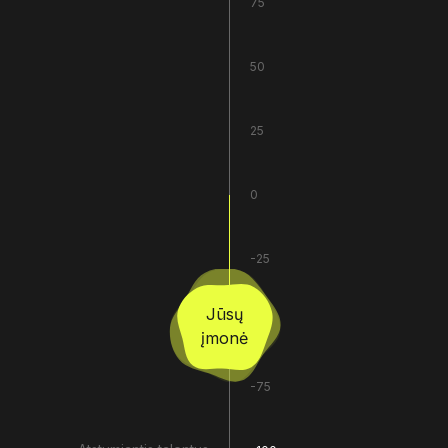
75
50
25
0
-25
Jūsų
-50
įmonė
-75