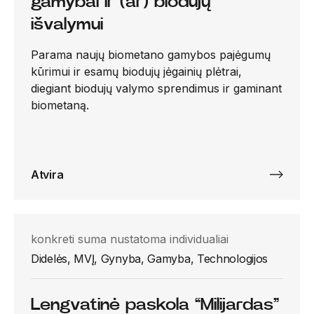
gamybai ir (ar) biodujų
išvalymui
Parama naujų biometano gamybos pajėgumų
kūrimui ir esamų biodujų jėgainių plėtrai,
diegiant biodujų valymo sprendimus ir gaminant
biometaną.
Atvira
konkreti suma nustatoma individualiai
Didelės, MVĮ, Gynyba, Gamyba, Technologijos
Lengvatinė paskola “Milijardas”