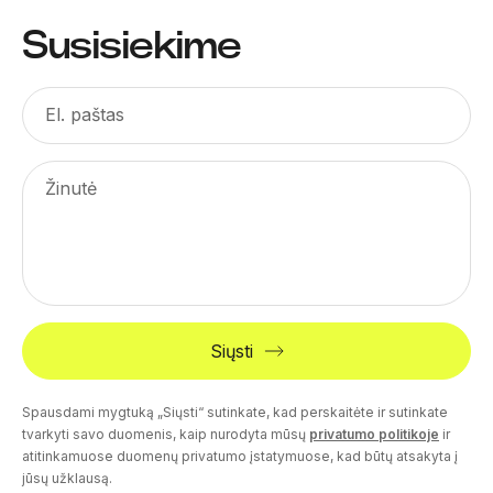
Susisiekime
El. paštas
Žinutė
Siųsti
Spausdami mygtuką „Siųsti“ sutinkate, kad perskaitėte ir sutinkate
tvarkyti savo duomenis, kaip nurodyta mūsų
privatumo politikoje
ir
atitinkamuose duomenų privatumo įstatymuose, kad būtų atsakyta į
jūsų užklausą.