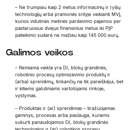
– Ne trumpiau kaip 2 metus informacinių ir ryšių
technologijų arba pramonės srityje veikianti MVĮ,
kurios vidutinės metinės pardavimo pajamos per
pastaruosius dvejus finansinius metus iki PĮP
pateikimo sudarė ne mažiau kaip 145 000 eurų.
Galimos veikos
– Remiama veikla yra DI, blokų grandinės,
robotinio procesų optimizavimo produktų ir
(arba) sprendimų, tinkančių ne tik pareiškėjui, bet
ir kitiems galutiniams vartotojams rinkoje,
vystymas.
– Produktas ir (ar) sprendimas – tiražuojamas
gaminys, procesas arba paslauga, kuriems
sukurti panaudojamos DI, blokų grandinės
technologijos ir (ar) robotikos procesų