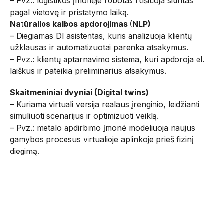
– Pvz.: logistikos įmonėje robotas rūšiuoja siuntas
pagal vietovę ir pristatymo laiką.
Natūralios kalbos apdorojimas (NLP)
– Diegiamas DI asistentas, kuris analizuoja klientų
užklausas ir automatizuotai parenka atsakymus.
– Pvz.: klientų aptarnavimo sistema, kuri apdoroja el.
laiškus ir pateikia preliminarius atsakymus.
Skaitmeniniai dvyniai (Digital twins)
– Kuriama virtuali versija realaus įrenginio, leidžianti
simuliuoti scenarijus ir optimizuoti veiklą.
– Pvz.: metalo apdirbimo įmonė modeliuoja naujus
gamybos procesus virtualioje aplinkoje prieš fizinį
diegimą.