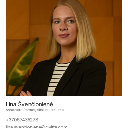
Lina Švenčionienė
Associate Partner, Vilnius, Lithuania
+37067435278
lina.svencioniene@civitta.com