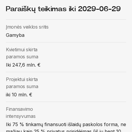
Paraiškų teikimas iki 2029-06-29
Įmonės veiklos sritis
Gamyba
Kvietimui skirta
paramos suma
Iki 247,6 mln. €
Projektui skirta
paramos suma
iki 10 mln. €
Finansavimo
intensyvumas
Iki 75 % tinkamų finansuoti išlaidų paskolos forma, ne
mažiau kaip 25 % privatus prisidėjimas (iš jų bent 10