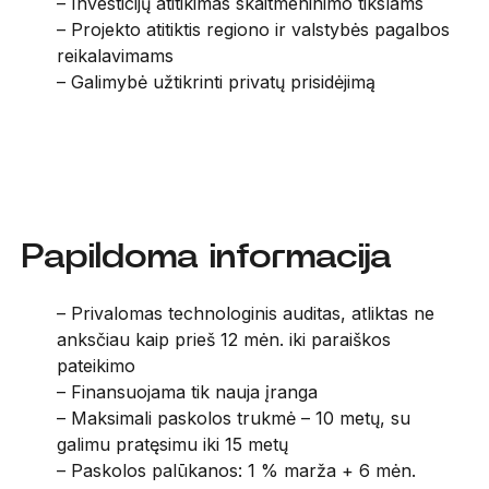
– Investicijų atitikimas skaitmeninimo tikslams
– Projekto atitiktis regiono ir valstybės pagalbos
reikalavimams
– Galimybė užtikrinti privatų prisidėjimą
Papildoma informacija
– Privalomas technologinis auditas, atliktas ne
anksčiau kaip prieš 12 mėn. iki paraiškos
pateikimo
– Finansuojama tik nauja įranga
– Maksimali paskolos trukmė – 10 metų, su
galimu pratęsimu iki 15 metų
– Paskolos palūkanos: 1 % marža + 6 mėn.