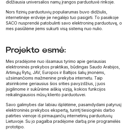
didžiausia universalios namų įrangos parduotuvė rinkoje.
Nors fizinių parduotuvių populiarumas buvo didžiulis,
internetinėje erdvėje jie negalėjo tuo pasigirti. To pasėkoje
SACO nusprendė patobulinti savo elektroninę parduotuvę, o
mes pasiūlėme jiems sukurti visą sistemą nuo nulio.
Projekto esmė:
Mes pradėjome nuo išsamaus tyrimo apie geriausias
elektroninės prekybos praktikas, būdingas Saudo Arabijos,
Artimųjų Rytų, JAV, Europos ir Baltijos šalių įmonėms,
užsiimančioms mažmenine prekyba internetu. Taip
atsirinkome geriausius šios srities pavyzdžius, į juos
įsigilinome ir sukūrėme aiškią viziją, kokios funkcijos
reikalingiausios mūsų kliento parduotuvei.
Savo galimybes dar labiau išplėtėme, pasamdydami patyrusį
elektroninės prekybos ekspertą, turintį tiesioginės darbo
patirties vienoje iš pirmaujančių internetinių parduotuvių
Lietuvoje. Su jo pagalba pradėjome darbą prie programėlės
prototipo.