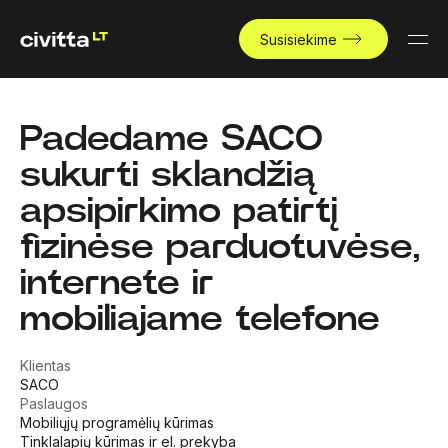
Susisiekime
Padedame SACO
sukurti sklandžią
apsipirkimo patirtį
fizinėse parduotuvėse,
internete ir
mobiliajame telefone
Klientas
SACO
Paslaugos
Mobiliųjų programėlių kūrimas
Tinklalapių kūrimas ir el. prekyba