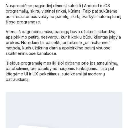
Nusprendėme pagrindinį dėmesį sutelkti į Android ir iOS
programėlių, skirtų vietinei rinkai, kūrimą. Taip pat sukūrėme
administratoriaus valdymo panelę, skirtą tvarkyti matomą turinį
šiose programose.
Viena iš pagrindinių mūsų pareigų buvo užtikrinti sklandžią
apsipirkimo patirtį, nesvarbu, kur ir kokiu būdu klientas įsigyja
prekes. Norėdami tai pasiekti, pritaikėme „omnichannel“
metodą, kuris užtikrina darnią apsipirkimo patirtį visuose
skaitmeniniuose kanaluose.
Išleidus programėlę mes iki šiol dirbame prie jos atnaujinimų,
patobulinimų bei papildymo naujomis funkcijomis. Taip pat
įdiegėme UI ir UX pakeitimus, suteikdami jai modernų
patrauklumą.