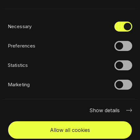
Consent
Privatumo politika
Necessary
Selection
Etika
Tvarumo politika
Preferences
Statistics
Užsiprenumeruoti naujienlaiškį
Marketing
Show details
Allow all cookies
Susisiekime