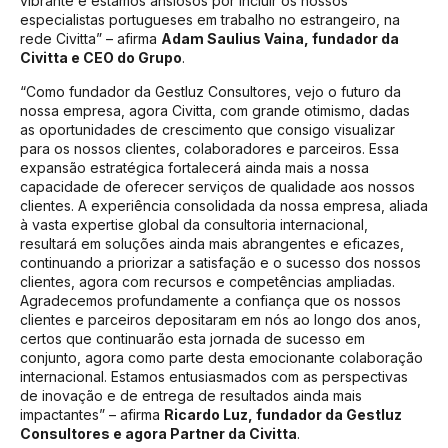
vibrante e estamos ansiosos por incluir os nossos
especialistas portugueses em trabalho no estrangeiro, na
rede Civitta”
– afirma
Adam Saulius Vaina, fundador da
Civitta e CEO do Grupo
.
“
Como fundador da Gestluz Consultores, vejo o futuro da
nossa empresa, agora Civitta, com grande
otimismo, dadas
as oportunidades de crescimento que consigo visualizar
para os nossos clientes, colaboradores e parceiros. Essa
expansão estratégica fortalecerá ainda mais a nossa
capacidade de oferecer serviços de qualidade aos nossos
clientes. A experiência consolidada da nossa empresa, aliada
à vasta expertise global da consultoria internacional,
resultará em soluções ainda mais abrangentes e eficazes,
continuando a priorizar a satisfação e o sucesso dos nossos
clientes, agora com recursos e competências ampliadas.
Agradecemos profundamente a confiança que os nossos
clientes e parceiros depositaram em nós ao longo dos anos,
certos que continuarão esta jornada de sucesso em
conjunto, agora como parte desta emocionante colaboração
internacional. Estamos entusiasmados com as perspectivas
de inovação e de entrega de resultados ainda mais
impactantes
” – afirma
Ricardo Luz, fundador da Gestluz
Consultores e agora Partner da Civitta
.