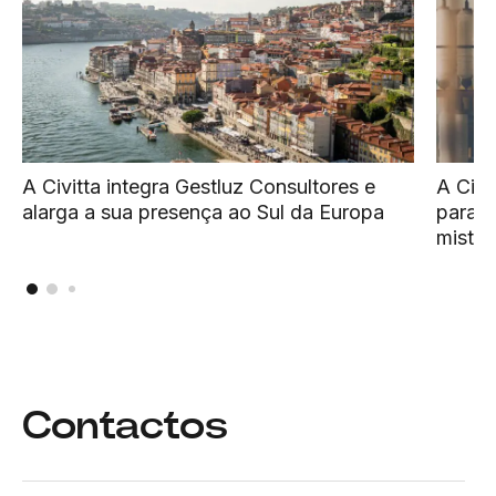
A Civitta integra Gestluz Consultores e
A Civi
alarga a sua presença ao Sul da Europa
para i
mistos
Contactos