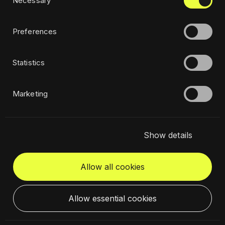
Necessary
Selection
Ética
Sustentabilidade
Preferences
Statistics
Assine a nossa newsletter
Marketing
Show details
Allow all cookies
Entre em contacto
Site global
Allow essential cookies