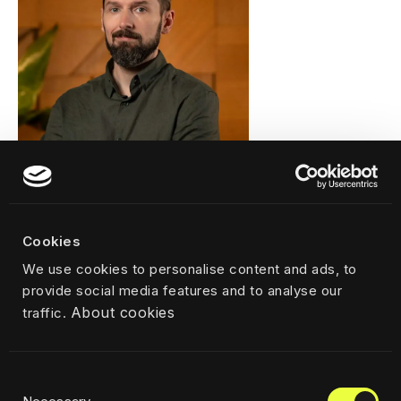
Rafał Mazur
Cookies
Head of Operations in Poland and Portugal,
Warsaw, Poland
We use cookies to personalise content and ads, to
provide social media features and to analyse our
rafal.mazur@civitta.com
About cookies
traffic.
Consent
Política de Privacidade