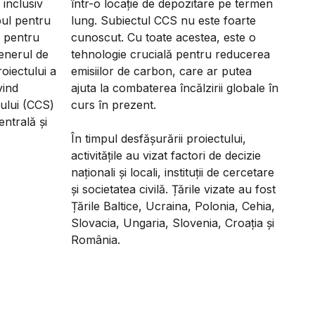
 inclusiv
într-o locație de depozitare pe termen
ul pentru
lung. Subiectul CCS nu este foarte
l pentru
cunoscut. Cu toate acestea, este o
enerul de
tehnologie crucială pentru reducerea
oiectului a
emisiilor de carbon, care ar putea
vind
ajuta la combaterea încălzirii globale în
ului (CCS)
curs în prezent.
ntrală și
În timpul desfășurării proiectului,
activitățile au vizat factori de decizie
naționali și locali, instituții de cercetare
și societatea civilă. Țările vizate au fost
Țările Baltice, Ucraina, Polonia, Cehia,
Slovacia, Ungaria, Slovenia, Croația și
România.