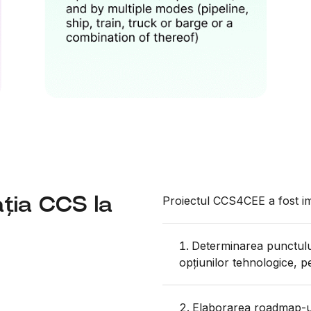
ția CCS la
Proiectul CCS4CEE a fost im
Determinarea punctului 
opțiunilor tehnologice, pe
Elaborarea roadmap-ur