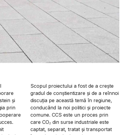
l
Scopul proiectului a fost de a crește
borare
gradul de conștientizare și de a reînnoi
stein și
discuția pe această temă în regiune,
ia prin
conducând la noi politici și proiecte
Cooperare
comune. CCS este un proces prin
ucces.
care CO₂ din surse industriale este
it
captat, separat, tratat și transportat