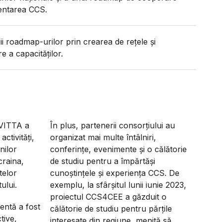
entarea CCS.
ii roadmap-urilor prin crearea de rețele și
 a capacităților.
IVITTA a
În plus, partenerii consorțiului au
ctivități,
organizat mai multe întâlniri,
nilor
conferințe, evenimente și o călătorie
Ucraina,
de studiu pentru a împărtăși
telor
cunoștințele și experiența CCS. De
ului.
exemplu, la sfârșitul lunii iunie 2023,
proiectul CCS4CEE a găzduit o
stentă a fost
călătorie de studiu pentru părțile
tive,
interesate din regiune, menită să