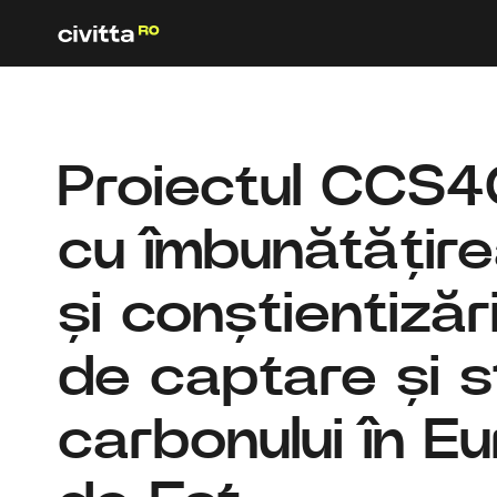
Proiectul CCS4
cu îmbunătățire
și conștientizări
de captare și 
carbonului în E