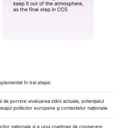
plementat în trei etape:
de pornire: evaluarea stării actuale, potențialul
isajul politicilor europene și contextelor naționale.
ilor naționale și a unui roadmap de cooperare