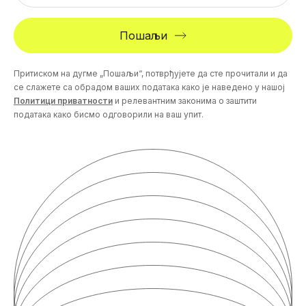
Пошаљи
Притиском на дугме „Пошаљи“, потврђујете да сте прочитали и да
се слажете са обрадом ваших података како је наведено у нашој
Политици приватности
и релевантним законима о заштити
података како бисмо одговорили на ваш упит.