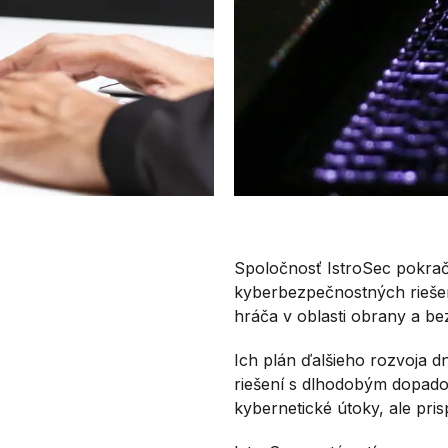
Spoločnosť IstroSec pokraču
kyberbezpečnostných riešení
hráča v oblasti obrany a be
Ich plán ďalšieho rozvoja dn
riešení s dlhodobým dopado
kybernetické útoky, ale pri