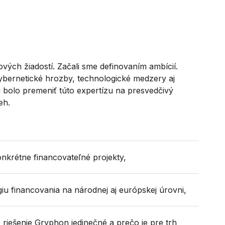
vých žiadostí. Začali sme definovaním ambícií.
ybernetické hrozby, technologické medzery aj
 bolo premeniť túto expertízu na presvedčivý
eh.
konkrétne financovateľné projekty,
giu financovania na národnej aj európskej úrovni,
e riešenie Gryphon jedinečné a prečo je pre trh