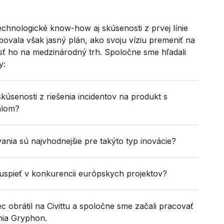
chnologické know-how aj skúsenosti z prvej línie
bovala však jasný plán, ako svoju víziu premeniť na
sť ho na medzinárodný trh. Spoločne sme hľadali
y:
kúsenosti z riešenia incidentov na produkt s
álom?
nia sú najvhodnejšie pre takýto typ inovácie?
uspieť v konkurencii európskych projektov?
c obrátil na Civittu a spoločne sme začali pracovať
enia Gryphon.