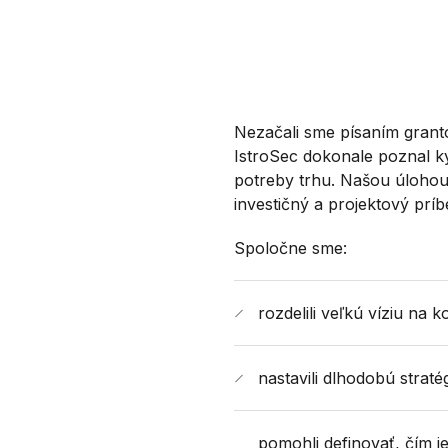
Nezačali sme písaním granto
IstroSec dokonale poznal k
potreby trhu. Našou úlohou
investičný a projektový príb
Spoločne sme:
rozdelili veľkú víziu na 
nastavili dlhodobú straté
pomohli definovať, čím j