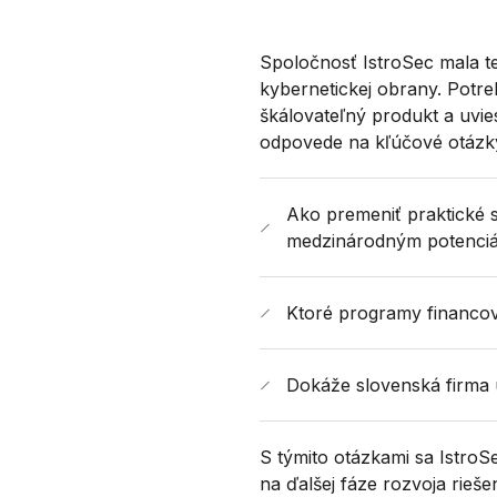
Spoločnosť IstroSec mala te
kybernetickej obrany. Potre
škálovateľný produkt a uvie
odpovede na kľúčové otázk
Ako premeniť praktické s
medzinárodným potenci
Ktoré programy financova
Dokáže slovenská firma 
S týmito otázkami sa IstroSe
na ďalšej fáze rozvoja rieš