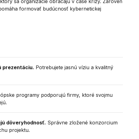
ktorý sa organizácie obracajú v čase krízy. Zároveň
 pomáha formovať budúcnosť kybernetickej
 prezentáciu.
Potrebujete jasnú víziu a kvalitný
ópske programy podporujú firmy, ktoré svojmu
jú.
ujú dôveryhodnosť.
Správne zložené konzorcium
hu projektu.