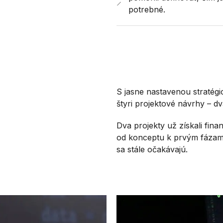
potrebné.
S jasne nastavenou stratégio
štyri projektové návrhy – d
Dva projekty už získali fin
od konceptu k prvým fázam 
sa stále očakávajú.