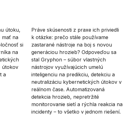
mu útoku,
Práve skúsenosti z praxe ich priviedli
e mať na
k otázke: prečo stále používame
ločnosť si
zastarané nástroje na boj s novou
rníka na
generáciou hrozieb? Odpoveďou sa
etických
stal Gryphon – súbor vlastných
e útokov
nástrojov využívajúcich umelú
t a
inteligenciu na predikciu, detekciu a
neutralizáciu kybernetických útokov v
reálnom čase. Automatizovaná
detekcia hrozieb, nepretržité
monitorovanie sietí a rýchla reakcia na
incidenty – to všetko v jednom riešení.