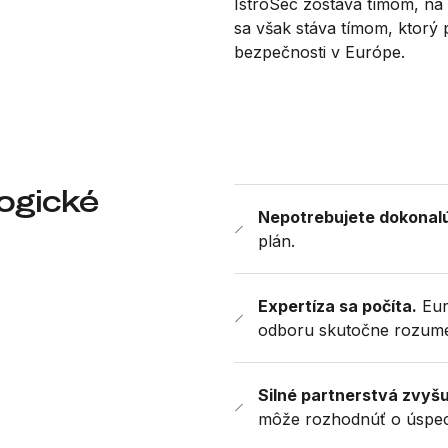
IstroSec zostáva tímom, na 
sa však stáva tímom, ktorý
bezpečnosti v Európe.
ogické
Nepotrebujete dokonalú
plán.
Expertíza sa počíta.
Eur
odboru skutočne rozume
Silné partnerstvá zvyš
môže rozhodnúť o úspec