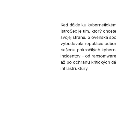
Keď dôjde ku kybernetické
IstroSec je tím, ktorý chcet
svojej strane. Slovenská spo
vybudovala reputáciu odbo
riešenie pokročilých kybern
incidentov – od ransomwar
až po ochranu kritických dá
infraštruktúry.