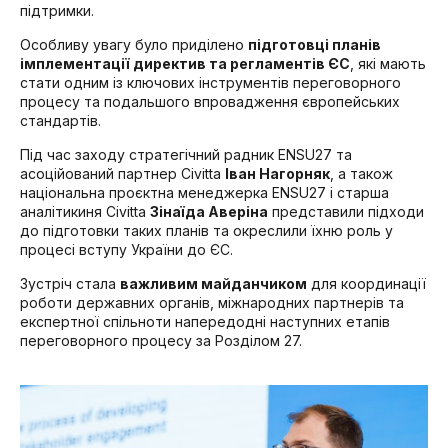
підтримки.
Особливу увагу було приділено
підготовці планів
імплементації директив та регламентів ЄС
, які мають
стати одним із ключових інструментів переговорного
процесу та подальшого впровадження європейських
стандартів.
Під час заходу стратегічний радник ENSU27 та
асоційований партнер Civitta
Іван Нагорняк
, а також
національна проєктна менеджерка ENSU27 і старша
аналітикиня Civitta
Зінаїда Аверіна
представили підходи
до підготовки таких планів та окреслили їхню роль у
процесі вступу України до ЄС.
Зустріч стала
важливим майданчиком
для координації
роботи державних органів, міжнародних партнерів та
експертної спільноти напередодні наступних етапів
переговорного процесу за Розділом 27.