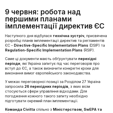
9 червня: робота над
першими планами
імплементації директив ЄС
Наступного дня відбулася
технічна зустріч
, присвячена
розробці планів імплементації директив та регламентів
ЄС –
Directive-Specific Implementation Plans
(DSIP) та
Regulation-Specific Implementation Plans
(RSIP).
Саме ці документи мають обґрунтувати
перехідні
періоди
, які Україна запитує під час переговорів про
вступ до ЄС, а також визначити конкретні кроки для
виконання вимог європейського законодавства.
У межах переговорної позиції за Розділом 27 Україна
запросила
26 перехідних періодів
, з яких вісім
стосуються сфери управління відходами. Для
погодження кожного такого запиту необхідно
підготувати окремий план імплементації.
Команда Civitta
спільно з
Міністерством, SwEPA та