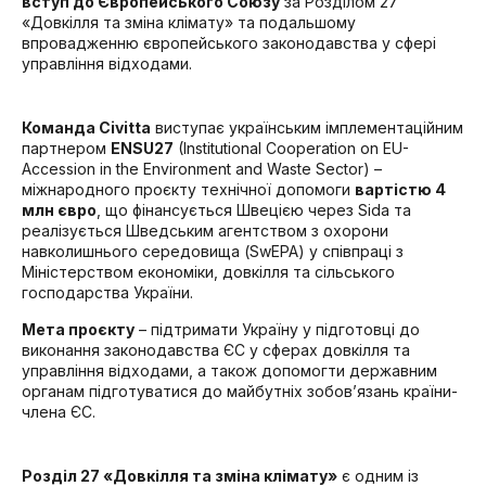
вступ до Європейського Союзу
за Розділом 27
«Довкілля та зміна клімату» та подальшому
впровадженню європейського законодавства у сфері
управління відходами.
Команда Civitta
виступає українським імплементаційним
партнером
ENSU27
(Institutional Cooperation on EU-
Accession in the Environment and Waste Sector) –
міжнародного проєкту технічної допомоги
вартістю 4
млн євро
, що фінансується Швецією через Sida та
реалізується Шведським агентством з охорони
навколишнього середовища (SwEPA) у співпраці з
Міністерством економіки, довкілля та сільського
господарства України.
Мета проєкту
– підтримати Україну у підготовці до
виконання законодавства ЄС у сферах довкілля та
управління відходами, а також допомогти державним
органам підготуватися до майбутніх зобов’язань країни-
члена ЄС.
Розділ 27 «Довкілля та зміна клімату»
є одним із