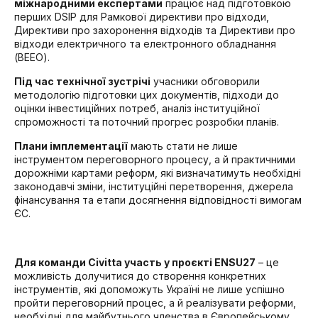
міжнародними експертами
працює над підготовкою
перших DSIP для Рамкової директиви про відходи,
Директиви про захоронення відходів та Директиви про
відходи електричного та електронного обладнання
(ВЕЕО).
Під час технічної зустрічі
учасники обговорили
методологію підготовки цих документів, підходи до
оцінки інвестиційних потреб, аналіз інституційної
спроможності та поточний прогрес розробки планів.
Плани імплементації
мають стати не лише
інструментом переговорного процесу, а й практичними
дорожніми картами реформ, які визначатимуть необхідні
законодавчі зміни, інституційні перетворення, джерела
фінансування та етапи досягнення відповідності вимогам
ЄС.
Для команди Civitta участь у проєкті ENSU27
– це
можливість долучитися до створення конкретних
інструментів, які допоможуть Україні не лише успішно
пройти переговорний процес, а й реалізувати реформи,
необхідні для майбутнього членства в Європейському