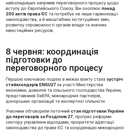
найскладніших напрямів переговорного процесу щодо
вступу до Європейського Союзу. Він охоплює
понад
200 актів права ЄС
та потребує не лише гармонізації
законодавства, а й масштабних інституційних змін,
розвитку спроможності органів влади та значних
інвестиційних ресурсів.
8 червня: координація
підготовки до
переговорного процесу
Першою ключовою подією в межах візиту стала
зустріч
стейкхолдерів ENSU27
за участі Міністерства
економіки, довкілля та сільського господарства України,
представників SwEPA, міжнародних партнерів,
донорських організацій та експертної спільноти.
Учасники обговорили поточний
стан підготовки України
до переговорів за Розділом 27
, прогрес реформи
сектору управління відходами, пріоритети адаптації
законодавства до права ЄС та координацію міжнародної