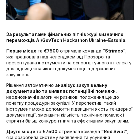
За результатами фінальних пітчів журі визначило
переможців AI/GovTech Hackathon Ukraine-Estonia.
Перше місце
та
€7500
отримала команда
“Strimco”
,
яка працювала над челенджем від Прозоро та
презентувала інструменти на основі штучного інтелекту
для підвищення якості документації з державних
закупівель.
Рішення автоматично
аналізує закупівельну
документацію та виявляє потенційні помилки
,
неоднозначні вимоги чи ризикові положення ще до
початку процедури закупівлі. У перспективі такий
інструмент може допомогти підвищити якість тендерної
документації, зменшити кількість технічних помилок і
сприяти більш конкурентним та ефективним закупівлям.
Друге місце
та
€7500
отримала команда
“Red Swat”
,
яка розробила систему виявлення та усунення