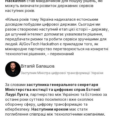
Hackathon
став майданчиком для пошуку рішень, які
можуть визначати розвиток державних сервісів
наступних років.
«
Кілька років тому Україна надихалася естонським
досвідом побудови цифрової держави. Сьогодні ми
разом створюємо наступний етап цієї історії – державу,
де штучний інтелект допомагає ухвалювати рішення,
передбачати ризики та робити сервіси зручнішими для
людей. AI/GovTech Hackathon є прикладом того, як
міжнародне партнерство перетворюється на конкретні
технологічні рішення
»
,
– переконаний
Віталій Балашов
Заступник Міністра цифрової трансформації України
За словами
заступника генерального секретаря
Міністерства юстиції та цифрових справ Естонії
Лаурі Лухта
, партнерство між Україною та Естонією за
останні роки суттєво посилилося і вже охоплює
оборонну сферу, цифрову трансформацію та
кібербезпеку.
Наступним кроком
має стати
поглиблення співпраці між технологічними компаніями,