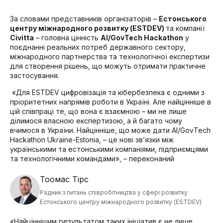
За словами представників організаторів –
Естонського
центру міжнародного розвитку (ESTDEV)
та компанії
Civitta
– головна цінність
AI/GovTech Hackathon
у
поєднанні реальних потреб державного сектору,
міжнародного партнерства та технологічної експертизи
для створення рішень, що можуть отримати практичне
застосування.
«
Для ESTDEV цифровізація та кібербезпека є одними з
пріоритетних напрямів роботи в Україні. Але найцінніше в
цій співпраці те, що вона є взаємною – ми не лише
ділимося власною експертизою, а й багато чому
вчимося в України. Найцінніше, що може дати AI/GovTech
Hackathon Ukraine-Estonia, – це нові зв’язки між
українськими та естонськими компаніями, підприємцями
та технологічними командами
»
, – переконаний
Тоомас Тірс
Радник з питань співробітництва у сфері розвитку
Естонського центру міжнародного розвитку (ESTDEV)
«
Найціннішим результатом таких ініціатив є не лише