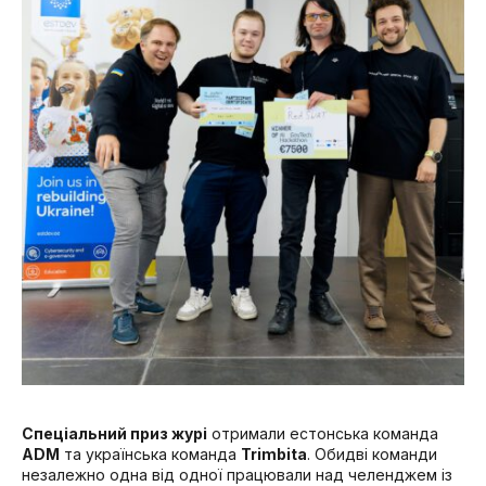
Спеціальний приз журі
отримали естонська команда
ADM
та українська команда
Trimbita
. Обидві команди
незалежно одна від одної працювали над челенджем із