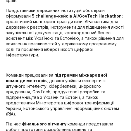
країн.
Представники державних інституцій обох країн
сформували
5 challenge-кейсів AI/GovTech Hackathon:
проактивний моніторинг прав дитини, AI-аналітика для
державних реєстрів, інструменти для підвищення якості
закупівельної документації, кроскордонний бізнес-
асистент між Україною та Естонією, а також рішення для
виявлення вразливостей у державному програмному
коді та посилення кіберстійкості цифрової
інфраструктури.
Команди працювали
за підтримки міжнародної
команди менторів
, до якої увійшли експерти зі
штучного інтелекту, кібербезпеки, цифрового
врядування, GovTech, продуктової розробки та
підприємництва з України та Естонії, а також
представники Міністерства цифрової трансформації
України, Естонського управління інформаційних систем
(RIA).
Під час
фінального пітчингу
команди представили
робочі прототипи розроблених рішень та