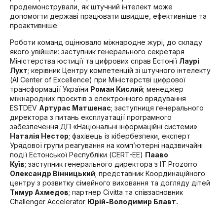
продемонстрували, як штучний інтелект може
допомогти державі працювати швидше, ефективніше та
проактивніше.
Роботи команд оцінювало міжнародне журі, до складу
якого увійшли: заступник генерального секретаря
Міністерства юстиції та цифрових справ Естонії
Лаурі
Лухт
;
керівник Центру компетенцій зі штучного інтелекту
(AI Center of Excellence) при Міністерстві цифрової
трансформації України
Роман Кислий
;
менеджер
міжнародних проєктів з електронного врядування
ESTDEV
Артурас Матшенас
;
заступниця генерального
директора з питань експлуатації програмного
забезпечення ДП «Національні інформаційні системи»
Наталія Нестор
;
фахівець із кібербезпеки, експерт
Урядової групи реагування на комп’ютерні надзвичайні
події Естонської Республіки (CERT-EE)
Пааво
Куїв
;
заступник генерального директора з IT Prozorro
Олександр Вінницький
; представник Координаційного
центру з розвитку сімейного виховання та догляду дітей
Тимур Ахмедов
;
партнер Civitta та співзасновник
Challenger Accelerator
Юрій-Володимир Блавт.