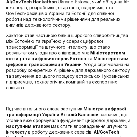
AI/GovTech Hackathon
Ukraine-Estonia, який об’єднав AI-
інженерів, розробників, стартапів, підприємців та
GovTech-фахівців з України та Естонії для спільної
роботи над технологічними рішеннями для реальних
викликів державного сектору.
Хакатон став частиною більш широкого співробітництва
між Естонією та Україною у сферах цифрової
трансформації та штучного інтелекту, що стало
результатом угоди про співпрацю між
Міністерством
юстиції та цифрових справ Естонії
та
Міністерством
цифрової трансформації України
. Угода спрямована на
розробку конкретних AI-рішень для державного сектору
та залучення до цього процесу естонських і українських
підприємців, технологічних компаній та експертних
спільнот.
Під час вітального слова заступник
Міністра цифрової
трансформації України
Віталій Балашов
зазначив, що
Україна вже сформувала фундамент цифрової держави, а
наступним етапом
має стати впровадження штучного
інтелекту в роботу державних сервісів.
AI/GovTech