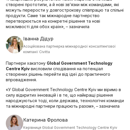
створені прототипи, а й нові зв’язки між командами, які
можуть перерости у довгострокову співпрацю та спільні
продукти. Саме так міжнародне партнерство
перетворюється на конкретні рішення та нові
можливості для обох країн
»
, – зазначила
Іванна Дідур
Асоційована партнерка міжнародної консалтингової
компанії Civitta
Партнери хакатону
Global Government Technology
Centre Kyiv
висловили сподівання на потенціал
створених рішень перейти від ідеї до практичного
впровадження.
«
У Global Government Technology Centre Kyiv ми віримо в
силу відкритих інновацій і в те, що найкращі рішення
народжуються тоді, коли держава, технологічні команди
та міжнародні партнери працюють разом
»
, – зазначила
Катерина Фролова
Керівниця Global Government Technology Centre Kyiv