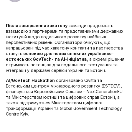
Після завершення хакатону
команди продовжать
взаємодію з партнерами та представниками державних
інституцій щодо подальшого розвитку найбільш
перспективних рішень. Організатори очікують, що
напрацьовані під час хакатону контакти та партнерства
стануть
основою для нових спільних українсько-
естонських GovTech- та AI-ініціатив
, а окремі рішення
отримають потенціал для подальшого тестування та
інтеграції у державні сервіси України та Естонії.
AI/GovTech Hackathon
організовано Civitta та
Естонським центром міжнародного розвитку (ESTDEV),
фінансується Європейським Союзом – NextGenerationEU
та Міністерством юстиції та цифрових справ Естонії, а
також підтримується Міністерством цифрової
трансформації України та Global Government Technology
Centre Kyiv.