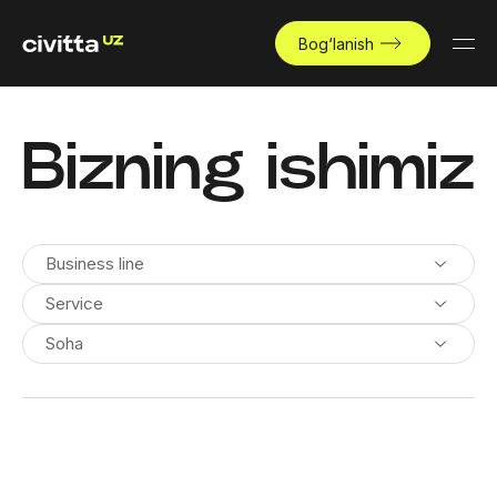
Bog‘lanish
Bizning ishimiz
Business line
Service
Soha