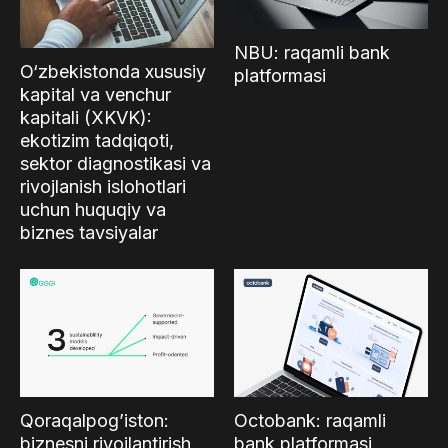
NBU: raqamli bank
O‘zbekistonda xususiy
platformasi
kapital va venchur
kapitali (XKVK):
ekotizim tadqiqoti,
sektor diagnostikasi va
rivojlanish islohotlari
uchun huquqiy va
biznes tavsiyalar
Qoraqalpog’iston:
Octobank: raqamli
biznesni rivojlantirish
bank platformasi