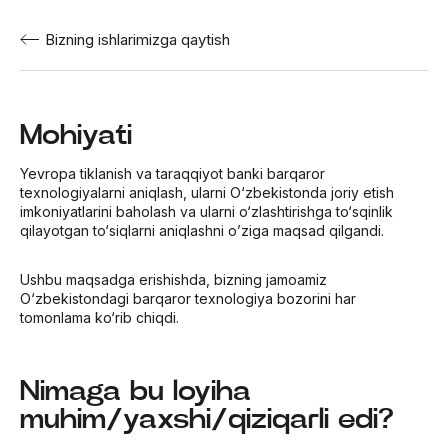
Bizning ishlarimizga qaytish
Mohiyati
Yevropa tiklanish va taraqqiyot banki barqaror
texnologiyalarni aniqlash, ularni O‘zbekistonda joriy etish
imkoniyatlarini baholash va ularni o‘zlashtirishga to‘sqinlik
qilayotgan to‘siqlarni aniqlashni o’ziga maqsad qilgandi.
Ushbu maqsadga erishishda, bizning jamoamiz
O‘zbekistondagi barqaror texnologiya bozorini har
tomonlama ko‘rib chiqdi.
Nimaga bu loyiha
muhim/yaxshi/qiziqarli edi?