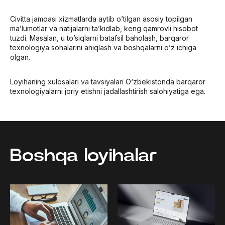
Civitta jamoasi xizmatlarda aytib o’tilgan asosiy topilgan
ma’lumotlar va natijalarni ta’kidlab, keng qamrovli hisobot
tuzdi. Masalan, u to’siqlarni batafsil baholash, barqaror
texnologiya sohalarini aniqlash va boshqalarni o’z ichiga
olgan.
Loyihaning xulosalari va tavsiyalari O‘zbekistonda barqaror
texnologiyalarni joriy etishni jadallashtirish salohiyatiga ega.
Boshqa loyihalar