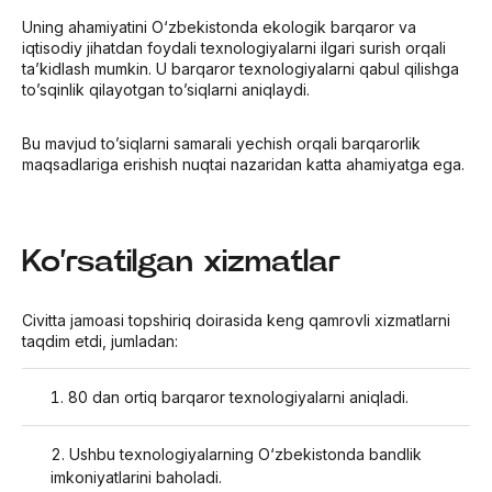
Uning ahamiyatini O‘zbekistonda ekologik barqaror va
iqtisodiy jihatdan foydali texnologiyalarni ilgari surish orqali
ta’kidlash mumkin. U barqaror texnologiyalarni qabul qilishga
to’sqinlik qilayotgan to’siqlarni aniqlaydi.
Bu mavjud to’siqlarni samarali yechish orqali barqarorlik
maqsadlariga erishish nuqtai nazaridan katta ahamiyatga ega.
Ko’rsatilgan xizmatlar
Civitta jamoasi topshiriq doirasida keng qamrovli xizmatlarni
taqdim etdi, jumladan:
80 dan ortiq barqaror texnologiyalarni aniqladi.
Ushbu texnologiyalarning O‘zbekistonda bandlik
imkoniyatlarini baholadi.