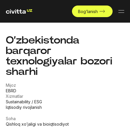
Bog‘lanish
O‘zbekistonda
barqaror
texnologiyalar bozori
sharhi
Mijoz
EBRD
Xizmatlar
Sustainability / ESG
Iqtisodiy rivojlanish
Soha
Qishloq xo’jaligi va bioiqtisodiyot