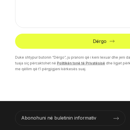
Dërgo
Duke shtypur butonin “Dërgo”, ju pranoni që i keni lexuar dhe jeni
tuaja siç përcaktohet në
Politikën tonë të Privatësisë
dhe ligjet për
me qëllim që t’i përgjigjeni kërkesës suaj.
Abonohuni në buletinin informativ