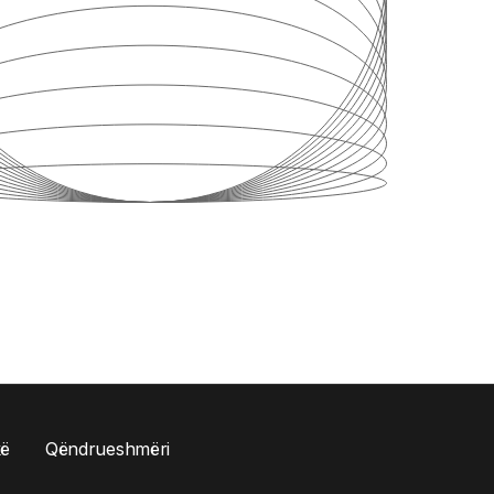
kë
Qëndrueshmëri