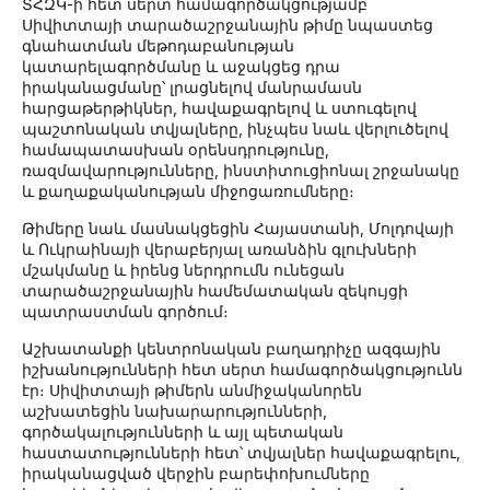
ՏՀԶԿ-ի հետ սերտ համագործակցությամբ
Սիվիտտայի տարածաշրջանային թիմը նպաստեց
գնահատման մեթոդաբանության
կատարելագործմանը և աջակցեց դրա
իրականացմանը՝ լրացնելով մանրամասն
հարցաթերթիկներ, հավաքագրելով և ստուգելով
պաշտոնական տվյալները, ինչպես նաև վերլուծելով
համապատասխան օրենսդրությունը,
ռազմավարությունները, ինստիտուցիոնալ շրջանակը
և քաղաքականության միջոցառումները։
Թիմերը նաև մասնակցեցին Հայաստանի, Մոլդովայի
և Ուկրաինայի վերաբերյալ առանձին գլուխների
մշակմանը և իրենց ներդրումն ունեցան
տարածաշրջանային համեմատական զեկույցի
պատրաստման գործում։
Աշխատանքի կենտրոնական բաղադրիչը ազգային
իշխանությունների հետ սերտ համագործակցությունն
էր։ Սիվիտտայի թիմերն անմիջականորեն
աշխատեցին նախարարությունների,
գործակալությունների և այլ պետական
հաստատությունների հետ՝ տվյալներ հավաքագրելու,
իրականացված վերջին բարեփոխումները