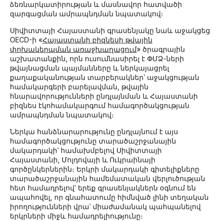
ձեռնարկատիրության և մասնավոր հատվածի
զարգացման ամրապնդման նպատակով։
Սիվիտտայի Հայաստանի գրասենյակը նաև աջակցեց
OECD-ի «
Հայաստանի բիզնեսի թվային
փոխակերպման առաջխաղացում
» ծրագրային
աշխատանքին, որն ուսումնասիրել է ՓՄՁ-ների
թվայնացման պայմանները և ներկայացրել
քաղաքականության տարբերակներ՝ աջակցության
համակարգերի բարելավման, թվային
հնարավորությունների ընդլայնման և Հայաստանի
բիզնես էկոհամակարգում համագործակցության
ամրապնդման նպատակով։
Ներկա հանձնարարությունը ընդլայնում է այս
համագործակցությունը տարածաշրջանային
մակարդակի՝ համախմբելով Սիվիտտայի
Հայաստանի, Մոլդովայի և Ուկրաինայի
գործընկերներին։ Երկրի մակարդակի գիտելիքները
տարածաշրջանային համեմատական վերլուծության
հետ համադրելով՝ երեք գրասենյակներն օգնում են
ապահովել, որ գնահատումը հիմնված լինի տեղական
իրողությունների վրա՝ միաժամանակ պահպանելով
երկրների միջև համադրելիությունը։