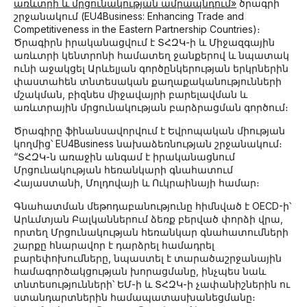
առևտրի և մրցունակության ամրապնդում»
ծրագրի
շրջանակում (EU4Business: Enhancing Trade and
Competitiveness in the Eastern Partnership Countries)։
Ծրագիրն իրականացվում է ՏՀԶԿ-ի և Միջազգային
առևտրի կենտրոնի համատեղ ջանքերով և նպատակ
ունի աջակցել Արևելյան գործընկերության երկրներին
փաստահեն տնտեսական քաղաքականությունների
մշակման, բիզնես միջավայրի բարելավման և
առևտրային մրցունակության բարձրացման գործում։
Ծրագիրը ֆինանսավորվում է Եվրոպական միության
կողմից՝ EU4Business նախաձեռնության շրջանակում։
“ՏՀԶԿ-ն առաջին անգամ է իրականացնում
Մրցունակության հեռանկարի գնահատում
Հայաստանի, Մոլդովայի և Ուկրաինայի համար։
Գնահատման մեթոդաբանությունը հիմնված է OECD-ի՝
Արևմտյան Բալկաններում ձեռք բերված փորձի վրա,
որտեղ Մրցունակության հեռանկար գնահատումների
շարքը հնարավոր է դարձրել համադրել
բարեփոխումները, նպաստել է տարածաշրջանային
համագործակցության խորացմանը, ինչպես նաև
տնտեսությունների՝ ԵՄ-ի և ՏՀԶԿ-ի չափանիշներին ու
ստանդարտներին համապատասխանեցմանը։