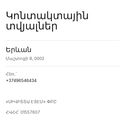
Կոնտակտային
տվյալներ
Երևան
Մաշտոցի 8, 0002
Հեռ․՝
+37496546434
«ՍԻՎԻՏՏԱ ԷՅԷՄ» ՓԲԸ
ՀՎՀՀ՝ 01557607