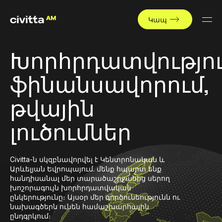
Կապ
Խորհրդատվությու
ֆինանսավորում,
թվային
լուծումներ
Civitta-ն սկզբնավորվել է Կենտրոնական և
Արևելյան Եվրոպայում. մենք հպարտ ենք
հանդիսանալ մեր տարածաշրջանից սերող
խոշորագույն խորհրդատվական
ընկերությունը։ Այսօր մեր գործունեությունն ու
նախագծերն ունեն համաշխարհային
ընդգրկում։