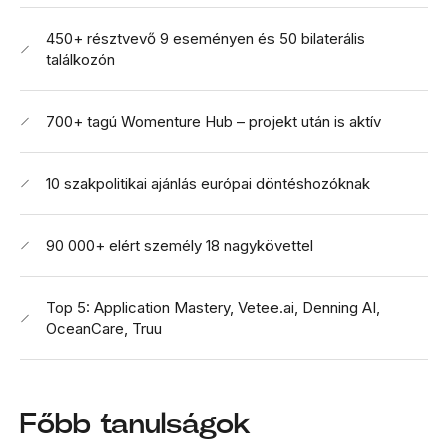
450+ résztvevő 9 eseményen és 50 bilaterális
találkozón
700+ tagú Womenture Hub – projekt után is aktív
10 szakpolitikai ajánlás európai döntéshozóknak
90 000+ elért személy 18 nagykövettel
Top 5: Application Mastery, Vetee.ai, Denning AI,
OceanCare, Truu
Főbb tanulságok