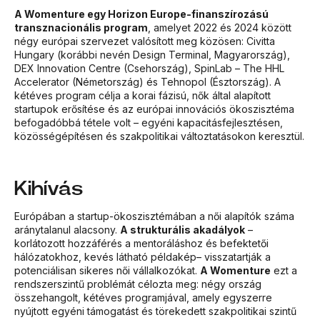
A Womenture egy Horizon Europe-finanszírozású
transznacionális program
, amelyet 2022 és 2024 között
négy európai szervezet valósított meg közösen: Civitta
Hungary (korábbi nevén Design Terminal, Magyarország),
DEX Innovation Centre (Csehország), SpinLab – The HHL
Accelerator (Németország) és Tehnopol (Észtország). A
kétéves program célja a korai fázisú, nők által alapított
startupok erősítése és az európai innovációs ökoszisztéma
befogadóbbá tétele volt – egyéni kapacitásfejlesztésen,
közösségépítésen és szakpolitikai változtatásokon keresztül.
Kihívás
Európában a startup-ökoszisztémában a női alapítók száma
aránytalanul alacsony.
A strukturális akadályok
–
korlátozott hozzáférés a mentoráláshoz és befektetői
hálózatokhoz, kevés látható példakép– visszatartják a
potenciálisan sikeres női vállalkozókat.
A Womenture
ezt a
rendszerszintű problémát célozta meg: négy ország
összehangolt, kétéves programjával, amely egyszerre
nyújtott egyéni támogatást és törekedett szakpolitikai szintű