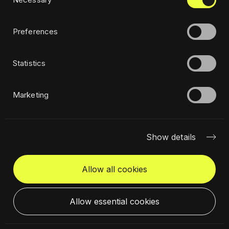
Selection
Preferences
Statistics
Marketing
Péter Palasics
Show details
Head of Operations in Central Europe
Region, Budapest, Hungary
Allow all cookies
peter.palasics@civitta.com
Allow essential cookies
Adatvédelmi szabályzat