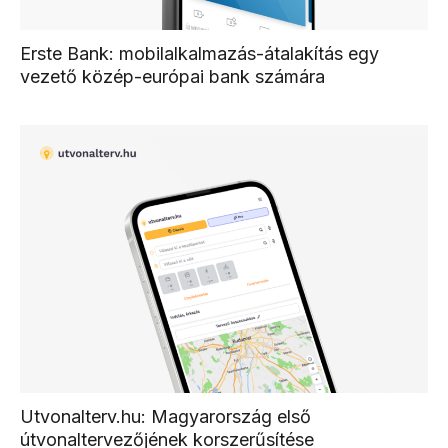
Erste Bank: mobilalkalmazás-átalakítás egy
vezető közép-európai bank számára
Utvonalterv.hu: Magyarország első
útvonaltervezőjének korszerűsítése