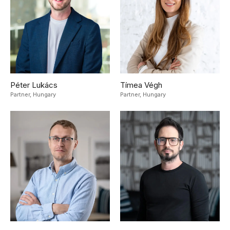
Péter Lukács
Tímea Végh
Partner,
Hungary
Partner,
Hungary