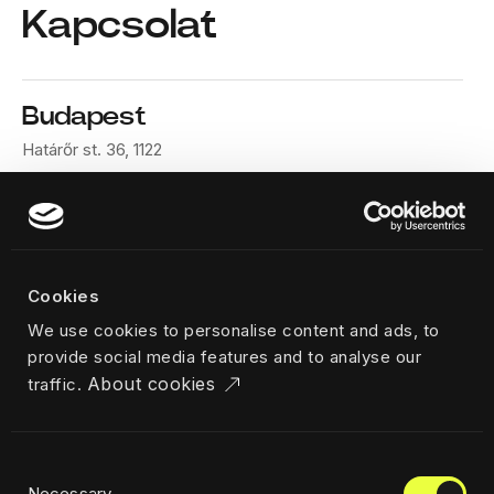
Kapcsolat
Budapest
Határőr st. 36, 1122
Telephone
+36 70 669 1466
Cookies
Design Terminal Public Benefit Non-profit Ltd.
We use cookies to personalise content and ads, to
VAT HU25717002
provide social media features and to analyse our
About cookies
traffic.
Consent
Necessary