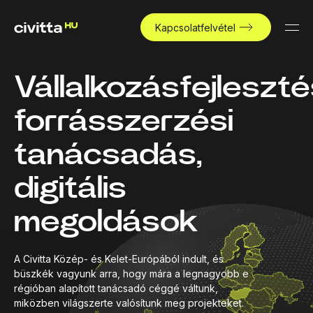
Kapcsolatfelvétel
Vállalkozásfejleszté
forrásszerzési
tanácsadás,
digitális
megoldások
A Civitta Közép- és Kelet-Európából indult, és
büszkék vagyunk arra, hogy mára a legnagyobb e
régióban alapított tanácsadó céggé váltunk,
miközben világszerte valósítunk meg projekteket.