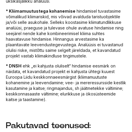
üksikasjalikku analüüsi.
* Kliimamuutustega kohanemise
hindamisel tuvastasime
võimalikud kliimariskid, mis võivad avalduda taristuobjektile
ja/või selle asukohale. Selleks koostasime kliimatundlikkuse
analüüsi, praeguse ja tulevase ohule avatuse hindamise ning
seejärel nende kahe kombineerimisel kliima suhtes
haavatavuse hindamise. Hinnangus arvestasime ka
plaanitavate leevendustegevustega. Analüüsis ei tuvastanud
olulisi riske, mistõttu saime selgelt järeldada, et kavandatud
projekt vastab kliimakindluse tingimustele.
* DNSH
ehk „ei kahjusta oluliselt“ hindamise eesmärk on
näidata, et kavandatud projekt ei kahjusta ühtegi kuuest
Euroopa Liidu keskkonnaeesmärgist (kliimamuutuste
kohanemine ja leevendamine; vee- ja mereressursside kestlik
kasutamine ja kaitse; ringmajandus, sh jäätmetekke vältimine;
keskkonnasaaste vältimine; elurikkuse ja ökosüsteemide
kaitse ja taastamine).
Pakutavad teenused: