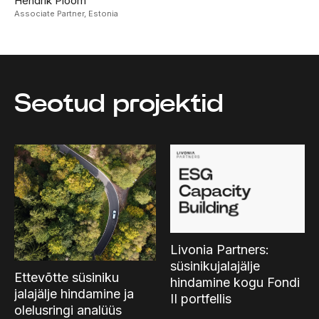
Hendrik Ploom
Associate Partner,
Estonia
Seotud projektid
Livonia Partners:
süsinikujalajälje
Ettevõtte süsiniku
hindamine kogu Fondi
jalajälje hindamine ja
II portfellis
olelusringi analüüs