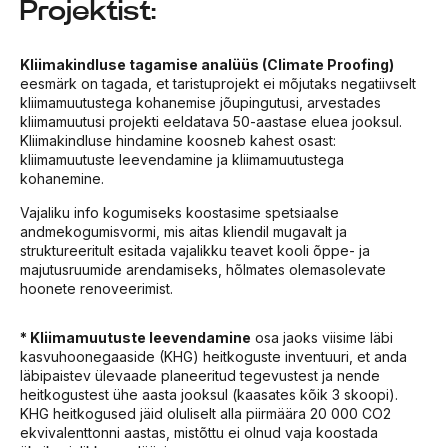
Projektist:
Kliimakindluse tagamise analüüs (Climate Proofing)
eesmärk on tagada, et taristuprojekt ei mõjutaks negatiivselt
kliimamuutustega kohanemise jõupingutusi, arvestades
kliimamuutusi projekti eeldatava 50-aastase eluea jooksul.
Kliimakindluse hindamine koosneb kahest osast:
kliimamuutuste leevendamine ja kliimamuutustega
kohanemine.
Vajaliku info kogumiseks koostasime spetsiaalse
andmekogumisvormi, mis aitas kliendil mugavalt ja
struktureeritult esitada vajalikku teavet kooli õppe- ja
majutusruumide arendamiseks, hõlmates olemasolevate
hoonete renoveerimist.
* Kliimamuutuste leevendamine
osa jaoks viisime läbi
kasvuhoonegaaside (KHG) heitkoguste inventuuri, et anda
läbipaistev ülevaade planeeritud tegevustest ja nende
heitkogustest ühe aasta jooksul (kaasates kõik 3 skoopi).
KHG heitkogused jäid oluliselt alla piirmäära 20 000 CO2
ekvivalenttonni aastas, mistõttu ei olnud vaja koostada