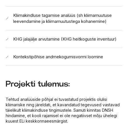
Kliimakindluse tagamise analüüs (sh kliimamuutuse
leevendamine ja kliimamuutustega kohanemine)
KHG jalajälje arvutamine (KHG heitkoguste inventuur)
Kontekstipõhise andmekogumisvormi loomine
Projekti tulemus:
Tehtud analüüside põhjal ei tuvastatud projektis olulisi
kliimariske ning järeldati, et kavandatud tegevused vastavad
täielikult kliimakindluse tingimustele. Samuti kinnitas DNSH
hindamine, et kooli rajamisel ei ole negatiivset mõju ühelegi
kuuest ELi keskkonnaeesmärgist.