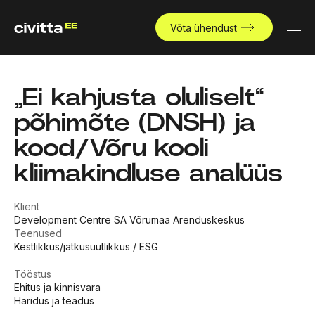
Võta ühendust
„Ei kahjusta oluliselt“
põhimõte (DNSH) ja
kood/Võru kooli
kliimakindluse analüüs
Klient
Development Centre SA Võrumaa Arenduskeskus
Teenused
Kestlikkus/jätkusuutlikkus / ESG
Tööstus
Ehitus ja kinnisvara
Haridus ja teadus