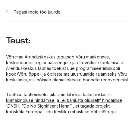
Tagasi meie töö juurde
Taust:
Võrumaa Arenduskeskus tegutseb Võru maakonnas,
keskendudes regionaalarengule ja ettevõtluse toetamisele.
Arenduskeskus taotles toetust uue programmeerimiskooli
kood/Võru õppe- ja õpilaste majutusruumide rajamiseks Võru
kesklinnas, mis hõlmab olemasolevate hoonete renoveerimist.
Toetuse taotlemiseks aitasime läbi viia kaks hindamist:
kliimakindluse hindamise ja „ei kahjusta oluliselt” hindamise
(DNSH, “Do No Significant Harm”), et tagada projekti
kooskõla Euroopa Liidu kestliku rahastuse põhimõttega.