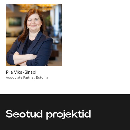
Piia Viks-Binsol
Associate Partner,
Estonia
Seotud projektid