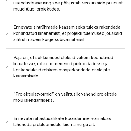
uuendustesse ning see põhjustab ressursside puudust
muud tüüpi projektides.
Erinevate sihtrühmade kaasamiseks tuleks rakendada
kohandatud lähenemist, et projekti tulemused jõuaksid
sihtrühmadeni kõige sobivamal viisil.
Vaja on, et sekkumised oleksid vähem koondunud
linnadesse, rohkem arenenud piirkondadesse ja
keskenduksid rohkem maapiirkondade osalejate
kaasamisele.
“Projektiplatvormid” on väärtuslik vahend projektide
mõju laiendamiseks.
Erinevate rahastusallikate koondamine võimaldas
läheneda probleemidele laiema nurga alt.