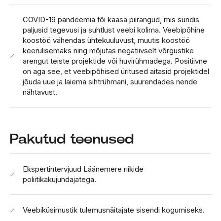
COVID-19 pandeemia tõi kaasa piirangud, mis sundis
paljusid tegevusi ja suhtlust veebi kolima. Veebipõhine
koostöö vähendas ühtekuuluvust, muutis koostöö
keerulisemaks ning mõjutas negatiivselt võrgustike
arengut teiste projektide või huvirühmadega. Positiivne
on aga see, et veebipõhised üritused aitasid projektidel
jõuda uue ja laiema sihtrühmani, suurendades nende
nähtavust.
Pakutud teenused
Ekspertintervjuud Läänemere riikide
poliitikakujundajatega.
Veebiküsimustik tulemusnäitajate sisendi kogumiseks.