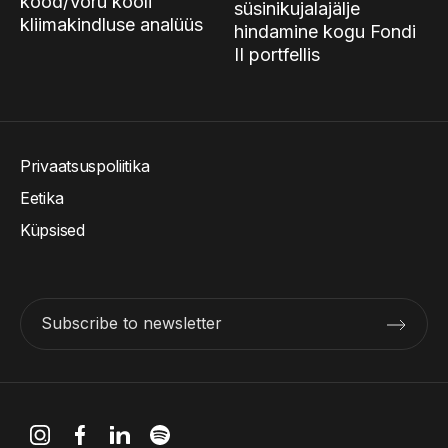
kood/Võru kooli
süsinikujalajälje
kliimakindluse analüüs
hindamine kogu Fondi
II portfellis
Privaatsuspoliitika
Eetika
Küpsised
Subscribe to newsletter