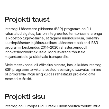
Projekti taust
Interregi Läänemere piirkonna (BSR) programm on ELi
rahastatud algatus, kus on integreeritud territoriaalne arengu
ja koostöö tugevdamine, et tagada uuenduslikum, paremini
juurdepääsetav ja jätkusuutlikum Läänemere piirkond. BSR
programm keskendus 2014–2020 rahastusperioodil
innovatsioonivõimekusele, loodusvarade tõhusale
majandamisele ja säästvale transpordile.
Meie meeskonnal oli võimalus hinnata, kas ja kuidas Interreg
BSR programm tervikuna seatud eesmärgid saavutas, milline
oli programmi mõju ning kuidas rahastatud projektid oma
eesmärke täitsid.
Projekti sisu
Interreg on Euroopa Liidu ühtekuuluvuspoliitika tööriist, mille