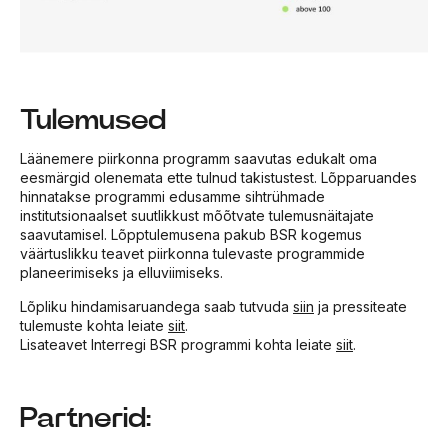
Tulemused
Läänemere piirkonna programm saavutas edukalt oma
eesmärgid olenemata ette tulnud takistustest. Lõpparuandes
hinnatakse programmi edusamme sihtrühmade
institutsionaalset suutlikkust mõõtvate tulemusnäitajate
saavutamisel. Lõpptulemusena pakub BSR kogemus
väärtuslikku teavet piirkonna tulevaste programmide
planeerimiseks ja elluviimiseks.
Lõpliku hindamisaruandega saab tutvuda
siin
ja pressiteate
tulemuste kohta leiate
siit
.
Lisateavet Interregi BSR programmi kohta leiate
siit
.
Partnerid: