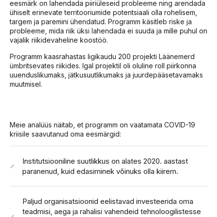
eesmärk on lahendada piiriüleseid probleeme ning arendada
ühiselt erinevate territooriumide potentsiaali olla rohelisem,
targem ja paremini ühendatud. Programm käsitleb riske ja
probleeme, mida riik üksi lahendada ei suuda ja mille puhul on
vajalik riikidevaheline koostöö.
Programm kaasrahastas ligikaudu 200 projekti Läänemerd
ümbritsevates riikides. Igal projektil oli oluline roll piirkonna
uuenduslikumaks, jätkusuutlikumaks ja juurdepääsetavamaks
muutmisel.
Meie analüüs näitab, et programm on vaatamata COVID-19
kriisile saavutanud oma eesmärgid:
Institutsiooniline suutlikkus on alates 2020. aastast
paranenud, kuid edasiminek võinuks olla kiirem.
Paljud organisatsioonid eelistavad investeerida oma
teadmisi, aega ja rahalisi vahendeid tehnoloogilistesse