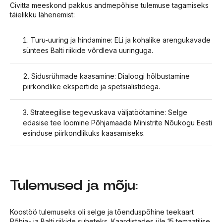
Civitta meeskond pakkus andmepõhise tulemuse tagamiseks
täielikku lähenemist:
Turu-uuring ja hindamine: ELi ja kohalike arengukavade
süntees Balti riikide võrdleva uuringuga.
Sidusrühmade kaasamine: Dialoogi hõlbustamine
piirkondlike ekspertide ja spetsialistidega.
Strateegilise tegevuskava väljatöötamine: Selge
edasise tee loomine Põhjamaade Ministrite Nõukogu Eesti
esinduse piirkondlikuks kaasamiseks.
Tulemused ja mõju:
Koostöö tulemuseks oli selge ja tõenduspõhine teekaart
Põhja- ja Balti riikide suheteks. Kaardistades üle 15 temaatilise