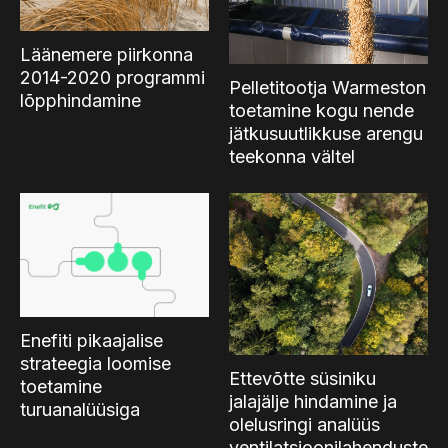
Läänemere piirkonna
2014-2020 programmi
Pelletitootja Warmeston
lõpphindamine
toetamine kogu nende
jätkusuutlikkuse arengu
teekonna vältel
Enefiti pikaajalise
strateegia loomise
Ettevõtte süsiniku
toetamine
jalajälje hindamine ja
turuanalüüsiga
olelusringi analüüs
ventilatsioonilahenduste