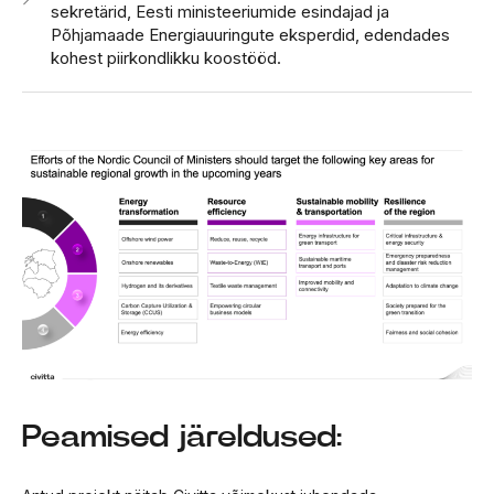
sekretärid, Eesti ministeeriumide esindajad ja
Põhjamaade Energiauuringute eksperdid, edendades
kohest piirkondlikku koostööd.
Peamised järeldused: