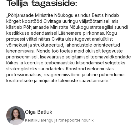
Tellija tagasiside:
„Põhjamaade Ministrite Nõukogu esindus Eestis hindab
kõrgelt koostööd Civittaga uuringu väljatöötamisel, mis
käsitleb Põhjamaade Ministrite Nõukogu strateegilisi suundi
kestlikkuse edendamisel Läänemere piirkonnas. Kogu
protsessi vältel näitas Civitta üles tugevat analüütilist
võimekust ja struktureeritud, lahendustele orienteeritud
lähenemisviisi. Nende töö toetas meid oluliselt tegevuste
prioriseerimisel, lisaväärtuse selgitamisel teemavaldkondade
lõikes ja keerulise teabemaastiku kitsendamisel selgeteks
strateegilisteks suundadeks. Koostööd iseloomustas
professionaalsus, reageerimisvõime ja ühine pühendumus
kvaliteetsete ja mõjusate tulemuste saavutamisele.“
Olga Batluk
Kestliku arengu ja rohepöörde nõunik