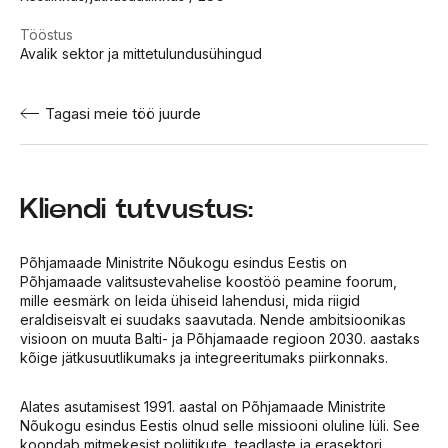
Tööstus
Avalik sektor ja mittetulundusühingud
Tagasi meie töö juurde
Kliendi tutvustus:
Põhjamaade Ministrite Nõukogu esindus Eestis on
Põhjamaade valitsustevahelise koostöö peamine foorum,
mille eesmärk on leida ühiseid lahendusi, mida riigid
eraldiseisvalt ei suudaks saavutada. Nende ambitsioonikas
visioon on muuta Balti- ja Põhjamaade regioon 2030. aastaks
kõige jätkusuutlikumaks ja integreeritumaks piirkonnaks.
Alates asutamisest 1991. aastal on Põhjamaade Ministrite
Nõukogu esindus Eestis olnud selle missiooni oluline lüli. See
koondab mitmekesist poliitikute, teadlaste ja erasektori