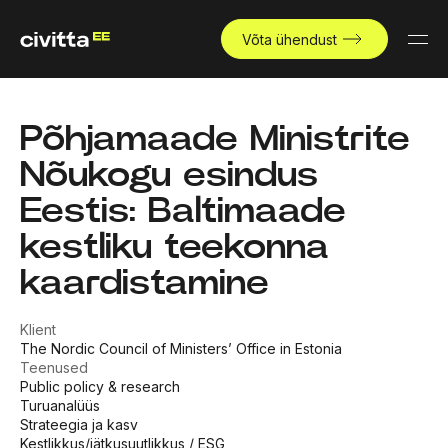
Võta ühendust
Põhjamaade Ministrite
Nõukogu esindus
Eestis: Baltimaade
kestliku teekonna
kaardistamine
Klient
The Nordic Council of Ministers’ Office in Estonia
Teenused
Public policy & research
Turuanalüüs
Strateegia ja kasv
Kestlikkus/jätkusuutlikkus / ESG