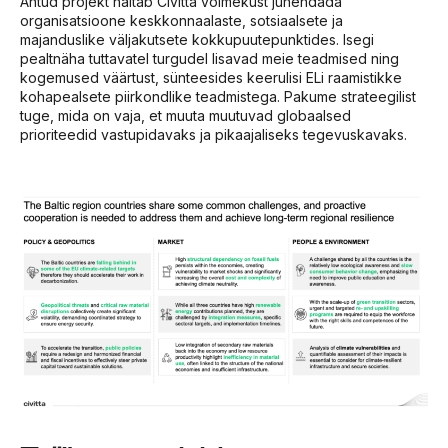
Antud projekt näitab Civitta võimekust juhendada
organisatsioone keskkonnaalaste, sotsiaalsete ja
majanduslike väljakutsete kokkupuutepunktides. Isegi
pealtnäha tuttavatel turgudel lisavad meie teadmised ning
kogemused väärtust, sünteesides keerulisi ELi raamistikke
kohapealsete piirkondlike teadmistega. Pakume strateegilist
tuge, mida on vaja, et muuta muutuvad globaalsed
prioriteedid vastupidavaks ja pikaajaliseks tegevuskavaks.