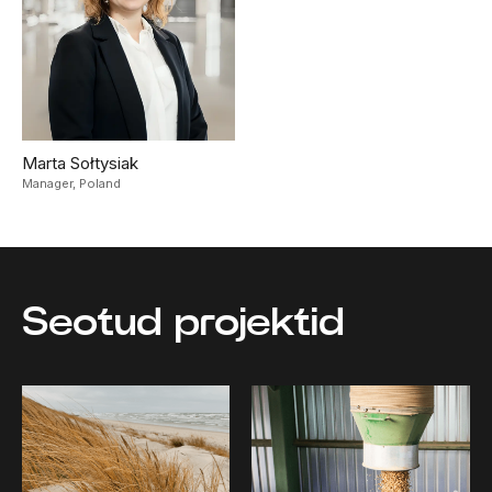
Marta Sołtysiak
Manager,
Poland
Seotud projektid