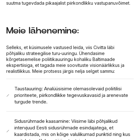
suutma tugevdada pikaajalist piirkondlikku vastupanuvõimet.
Meie lähenemine:
Selleks, et küsimusele vastused leida, viis Civitta läbi
põhjaliku strateegilise turu-uuringu. Ühendasime
kõrgetasemelise poliitikauuringu kohaliku Baltimaade
ekspertiisiga, et tagada meie soovituste visionäärlikkus ja
realistlikkus. Meie protsess järgis nelja selget sammu:
Taustauuring: Analüüsisime olemasolevaid poliitilisi
prioriteete, piirkondlikke tegevuskavasid ja arenevate
turgude trende.
Sidusrühmade kaasamine: Viisime läbi põhjalikud
intervjuud Eesti sidusrühmade esindajatega, et
kaardistada, mis on kõige valulikumad punktid ning kus