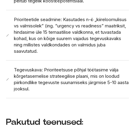
peitub tegelik koostööpotentsiaal.
Prioriteetide seadmine: Kasutades n-ö „kiireloomulisus
vs valmisolek” (ing. “urgency vs readiness” maatriksit,
hindasime üle 15 temaatilise valdkonna, et tuvastada
kohad, kus on kõige suurem vajadus tegevuskavaks
ning millistes valdkondades on valmidus juba
saavutatud.
Tegevuskava: Prioriteetsuse põhjal töötasime välja
kõrgetasemelise strateegilise plaani, mis on loodud
piirkondlike tegevuste suunamiseks järgmise 5-10 aasta
jooksul.
Pakutud teenused: