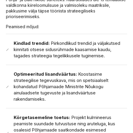
valdkonna kiireloomulisuse ja valmisoleku maatriksile,
pakkusime välja täpse tööriista strateegiliseks
prioriseerimiseks.
Peamised mõjud:
Kindlad trendid:
Piirkondlikud trendid ja väljakutsed
kinnitati otsese sidusrühmade kaasamise kaudu,
tagades strateegia tegelikkusele tuginemise.
Optimeeritud lisandväärtus:
Koostasime
strateegilise tegevuskava, mis on spetsiaalselt
kohandatud Põhjamaade Ministrite Nõukogu
ainulaadsete tugevuste ja lisandväärtuse
rakendamiseks.
Kõrgetasemeline toetus:
Projekt kulmineerus
peamiste suundade tutvustuse ning aruteluga, kus
osalesid Põhjamaade saatkondade esimesed