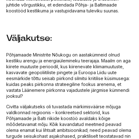
juhtide võrgustikku, et edendada Põhja- ja Baltimaade
koostööd kestlikuma ja vastupidavama tuleviku suunas.
Väljakutse:
Põhjamaade Ministrite Nõukogu on aastakümneid olnud
kestliku arengu ja energiaülemineku teerajaja. Maailm on aga
kiirete muutuste perioodil, kus kiirenevate kliimamuutuste,
kasvavate geopoliitiliste pingete ja Euroopa Liidu uute
eesmärkide tõttu seisab piirkond silmitsi kriitilise küsimusega:
kuidas peaks piirkonna strateegiline fookus arenema, et
vastata Läänemere piirkonna vajadustele järgmise kümnendi
jooksul?
Civitta väljakutseks oli tuvastada märkimisväärse mõjuga
valdkonnad regioonis – konkreetsed sektorid, kus
Põhjamaade ja Balti riikide koostöö avaldaks kõige
mõõdetavamat mõju. Kõik kavandatud meetmed peavad
olema enamat kui lihtsalt ambitsioonikad; need peavad olema
turgude seisukohast asjakohased, praktiliselt teostatavad nin