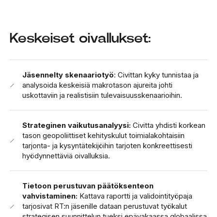
Keskeiset oivallukset:
Jäsennelty skenaariotyö
: Civittan kyky tunnistaa ja
analysoida keskeisiä makrotason ajureita johti
uskottaviin ja realistisiin tulevaisuusskenaarioihin.
Strateginen vaikutusanalyysi:
Civitta yhdisti korkean
tason geopoliittiset kehityskulut toimialakohtaisiin
tarjonta- ja kysyntätekijöihin tarjoten konkreettisesti
hyödynnettäviä oivalluksia.
Tietoon perustuvan päätöksenteon
vahvistaminen:
Kattava raportti ja validointityöpaja
tarjosivat RT:n jäsenille dataan perustuvat työkalut
strategisen suunnittelun tueksi epävakaassa globaalissa