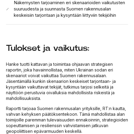
Näkemysten tarjoaminen eri skenaarioiden vaikutusten
suuruudesta ja suunnasta Suomen rakennusalan
keskeisiin tarjontaan ja kysyntään liittyviin tekijöihin
Tulokset ja vaikutus:
Hanke tuotti kattavan ja toimintaa ohjaavan strategisen
raportin, joka havainnollistaa, miten Ukrainan sodan eri
skenaariot voivat vaikuttaa Suomen rakennusalaan.
Jäsentämällä kunkin skenaarion keskeiset tarjontaan- ja
kysyntään vaikuttavat tekijät, tutkimus tarjosi selkeitä ja
näyttöön perustuvia oivalluksia mahdollisista riskeistä ja
mahdollisuuksista.
Raportti tarjoaa Suomen rakennusalan yrityksille, RT:n kautta,
vahvan kehyksen päätöksentekoon. Tämä mahdollistaa alan
toimijoille paremman tulevaisuuden ennakoinnin, strategioiden
sopeuttamisen ja resilienssin vahvistamisen jatkuvan
geopoliittisen epävarmuuden keskellä.