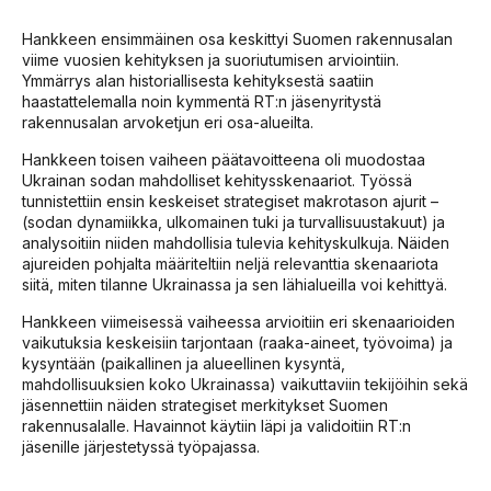
Hankkeen ensimmäinen osa keskittyi Suomen rakennusalan
viime vuosien kehityksen ja suoriutumisen arviointiin.
Ymmärrys alan historiallisesta kehityksestä saatiin
haastattelemalla noin kymmentä RT:n jäsenyritystä
rakennusalan arvoketjun eri osa-alueilta.
Hankkeen toisen vaiheen päätavoitteena oli muodostaa
Ukrainan sodan mahdolliset kehitysskenaariot. Työssä
tunnistettiin ensin keskeiset strategiset makrotason ajurit –
(sodan dynamiikka, ulkomainen tuki ja turvallisuustakuut) ja
analysoitiin niiden mahdollisia tulevia kehityskulkuja. Näiden
ajureiden pohjalta määriteltiin neljä relevanttia skenaariota
siitä, miten tilanne Ukrainassa ja sen lähialueilla voi kehittyä.
Hankkeen viimeisessä vaiheessa arvioitiin eri skenaarioiden
vaikutuksia keskeisiin tarjontaan (raaka-aineet, työvoima) ja
kysyntään (paikallinen ja alueellinen kysyntä,
mahdollisuuksien koko Ukrainassa) vaikuttaviin tekijöihin sekä
jäsennettiin näiden strategiset merkitykset Suomen
rakennusalalle. Havainnot käytiin läpi ja validoitiin RT:n
jäsenille järjestetyssä työpajassa.