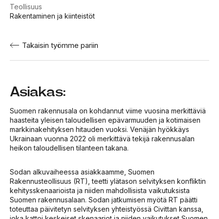
Teollisuus
Rakentaminen ja kiinteistöt
Takaisin työmme pariin
Asiakas:
Suomen rakennusala on kohdannut viime vuosina merkittäviä
haasteita yleisen taloudellisen epävarmuuden ja kotimaisen
markkinakehityksen hitauden vuoksi. Venäjän hyökkäys
Ukrainaan vuonna 2022 oli merkittävä tekijä rakennusalan
heikon taloudellisen tilanteen takana.
Sodan alkuvaiheessa asiakkaamme, Suomen
Rakennusteollisuus (RT), teetti ylätason selvityksen konfliktin
kehitysskenaarioista ja niiden mahdollisista vaikutuksista
Suomen rakennusalaan. Sodan jatkumisen myötä RT päätti
toteuttaa päivitetyn selvityksen yhteistyössä Civittan kanssa,
joka kattoi keskeiset skenaariot ja niiden vaikutukset Suomen