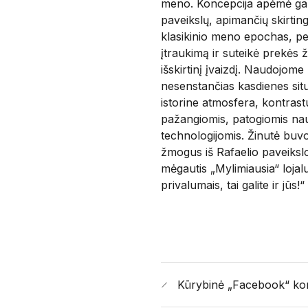
meno. Koncepcija apėmė ga
paveikslų, apimančių skirtin
klasikinio meno epochas, p
įtraukimą ir suteikė prekės 
išskirtinį įvaizdį. Naudojome
nesenstančias kasdienes situ
istorine atmosfera, kontra
pažangiomis, patogiomis na
technologijomis. Žinutė buvo 
žmogus iš Rafaelio paveikslo
mėgautis „Mylimiausia“ loja
privalumais, tai galite ir jūs!“
Kūrybinė „Facebook“ kom