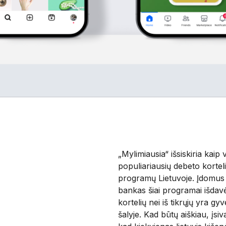
„Mylimiausia“ išsiskiria kaip 
populiariausių debeto kortel
programų Lietuvoje. Įdomus 
bankas šiai programai išdav
kortelių nei iš tikrųjų yra gy
šalyje. Kad būtų aiškiau, įsiv