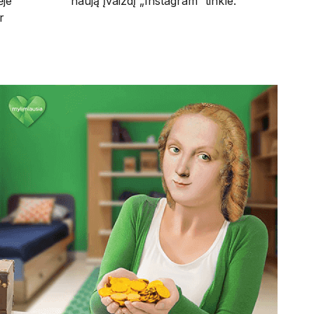
ėje
naują įvaizdį „Instagram“ tinkle.
r