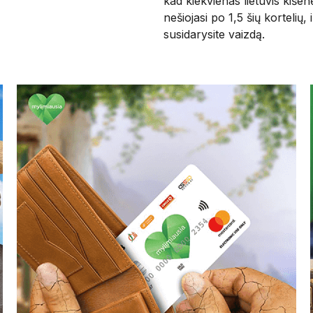
kad kiekvienas lietuvis kišen
nešiojasi po 1,5 šių kortelių, i
susidarysite vaizdą.