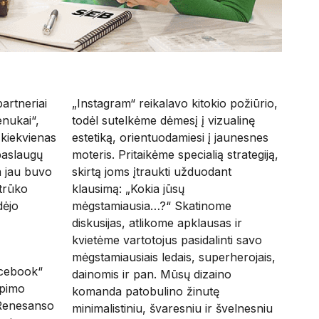
artneriai
„Instagram“ reikalavo kitokio požiūrio,
enukai“,
todėl sutelkėme dėmesį į vizualinę
, kiekvienas
estetiką, orientuodamiesi į jaunesnes
 paslaugų
moteris. Pritaikėme specialią strategiją,
 jau buvo
skirtą joms įtraukti užduodant
 trūko
klausimą: „Kokia jūsų
dėjo
mėgstamiausia…?“ Skatinome
diskusijas, atlikome apklausas ir
kvietėme vartotojus pasidalinti savo
mėgstamiausiais ledais, superherojais,
acebook“
dainomis ir pan. Mūsų dizaino
ėpimo
komanda patobulino žinutę
 Renesanso
minimalistiniu, švaresniu ir švelnesniu