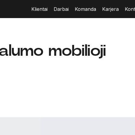
Klientai
Darbai
Komanda
Karjera
Kont
jalumo mobilioji