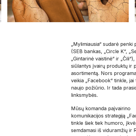
„Mylimiausia“ sudarė penki p
(SEB bankas, „Circle K“, „S
„Gintarinė vaistinė“ ir „Čili“)
siūlantys įvairų produktų ir
asortimentą. Nors programa
veikia „Facebook“ tinkle, jai
naujo požiūrio. Ir tada prasi
linksmybės.
Mūsų komanda paįvairino
komunikacijos strategiją „F
tinkle šiek tiek humoro, įkv
semdamasi iš viduramžių ir