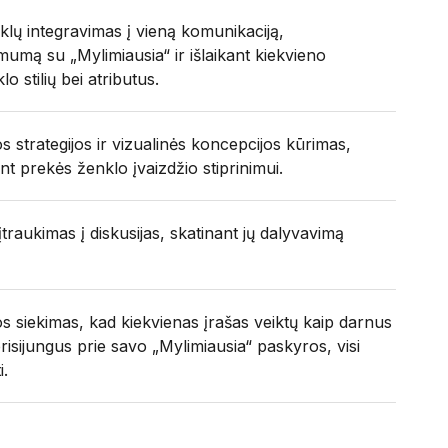
klų integravimas į vieną komunikaciją,
umą su „Mylimiausia“ ir išlaikant kiekvieno
o stilių bei atributus.
 strategijos ir vizualinės koncepcijos kūrimas,
nt prekės ženklo įvaizdžio stiprinimui.
traukimas į diskusijas, skatinant jų dalyvavimą
s siekimas, kad kiekvienas įrašas veiktų kaip darnus
risijungus prie savo „Mylimiausia“ paskyros, visi
i.