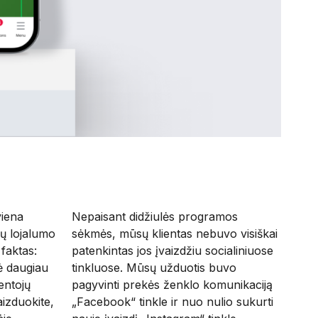
viena
Nepaisant didžiulės programos
ių lojalumo
sėkmės, mūsų klientas nebuvo visiškai
faktas:
patenkintas jos įvaizdžiu socialiniuose
ė daugiau
tinkluose. Mūsų užduotis buvo
ventojų
pagyvinti prekės ženklo komunikaciją
aizduokite,
„Facebook“ tinkle ir nuo nulio sukurti