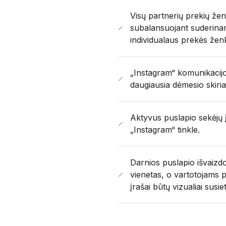
Visų partnerių prekių žen
subalansuojant suderinam
individualaus prekės ženkl
„Instagram“ komunikacijos
daugiausia dėmesio skiria
Aktyvus puslapio sekėjų į
„Instagram“ tinkle.
Darnios puslapio išvaizdo
vienetas, o vartotojams p
įrašai būtų vizualiai susiet