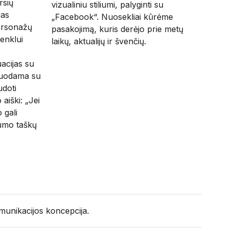
rsių
vizualiniu stiliumi, palyginti su
gas
„Facebook“. Nuosekliai kūrėme
ersonažų
pasakojimą, kuris derėjo prie metų
ženklui
laikų, aktualijų ir švenčių.
acijas su
stuodama su
udoti
aiški: „Jei
 gali
lumo taškų
unikacijos koncepcija.