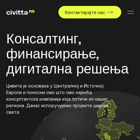
Контактирајте нас
Консалтинг,
финансирање,
дигитална решења
Цивита је основана у Централној и Источној
Европи и поносни смо што смо највећа
консултантска компанија која потиче из нашег
региона. Данас испоручујемо пројекте широм
света.