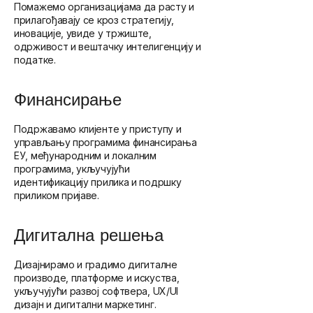
Помажемо организацијама да расту и
прилагођавају се кроз стратегију,
иновације, увиде у тржиште,
одрживост и вештачку интелигенцију и
податке.
Финансирање
Подржавамо клијенте у приступу и
управљању програмима финансирања
ЕУ, међународним и локалним
програмима, укључујући
идентификацију прилика и подршку
приликом пријаве.
Дигитална решења
Дизајнирамо и градимо дигиталне
производе, платформе и искуства,
укључујући развој софтвера, UX/UI
дизајн и дигитални маркетинг.