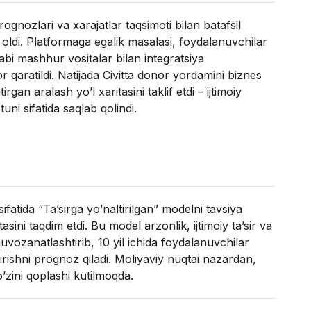
ognozlari va xarajatlar taqsimoti bilan batafsil
a oldi. Platformaga egalik masalasi, foydalanuvchilar
abi mashhur vositalar bilan integratsiya
or qaratildi. Natijada Civitta donor yordamini biznes
rgan aralash yo’l xaritasini taklif etdi – ijtimoiy
uni sifatida saqlab qolindi.
ifatida “Ta’sirga yo’naltirilgan” modelni tavsiya
tasini taqdim etdi. Bu model arzonlik, ijtimoiy ta’sir va
uvozanatlashtirib, 10 yil ichida foydalanuvchilar
rishni prognoz qiladi. Moliyaviy nuqtai nazardan,
 o’zini qoplashi kutilmoqda.