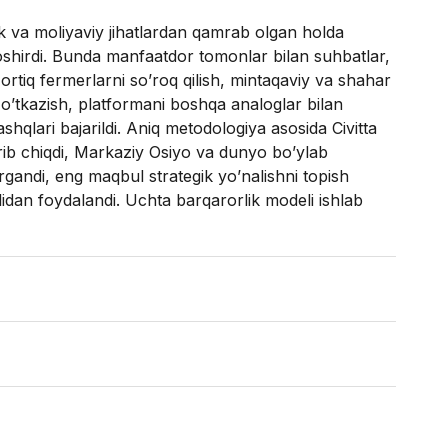
gik va moliyaviy jihatlardan qamrab olgan holda
shirdi. Bunda manfaatdor tomonlar bilan suhbatlar,
 ortiq fermerlarni so’roq qilish, mintaqaviy va shahar
o’tkazish, platformani boshqa analoglar bilan
mashqlari bajarildi. Aniq metodologiya asosida Civitta
rib chiqdi, Markaziy Osiyo va dunyo bo’ylab
rgandi, eng maqbul strategik yo’nalishni topish
lidan foydalandi. Uchta barqarorlik modeli ishlab