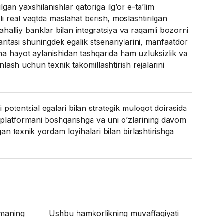
lgan yaxshilanishlar qatoriga ilg’or e-ta’lim
i real vaqtda maslahat berish, moslashtirilgan
halliy banklar bilan integratsiya va raqamli bozorni
l xaritasi shuningdek egalik stsenariylarini, manfaatdor
iha hayot aylanishidan tashqarida ham uzluksizlik va
lash uchun texnik takomillashtirish rejalarini
 potentsial egalari bilan strategik muloqot doirasida
a platformani boshqarishga va uni o’zlarining davom
gan texnik yordam loyihalari bilan birlashtirishga
rmaning
Ushbu hamkorlikning muvaffaqiyati