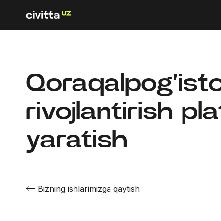
Qoraqalpog’isto
rivojlantirish pl
yaratish
Bizning ishlarimizga qaytish