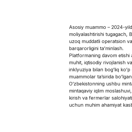
Asosiy muammo – 2024-yil
moliyalashtirishi tugagach,
uzoq muddatli operatsion va
barqarorligini ta’minlash.
Platformaning davom etishi 
muhit, iqtisodiy rivojlanish va
inklyuziya bilan bog’liq ko’p q
muammolar ta’sirida bo’lgan
O’zbekistonning ushbu mint
mintaqaviy iqlim moslashuvi
kirish va fermerlar salohiyati
uchun muhim ahamiyat kasb 