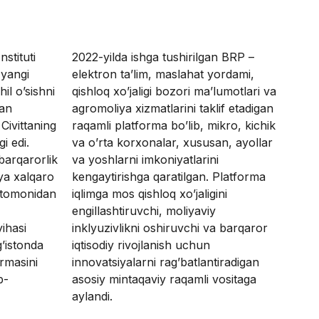
nstituti
2022-yilda ishga tushirilgan BRP –
 yangi
elektron ta’lim, maslahat yordami,
hil o’sishni
qishloq xo’jaligi bozori ma’lumotlari va
gan
agromoliya xizmatlarini taklif etadigan
Civittaning
raqamli platforma bo’lib, mikro, kichik
i edi.
va o’rta korxonalar, xususan, ayollar
 barqarorlik
va yoshlarni imkoniyatlarini
ya xalqaro
kengaytirishga qaratilgan. Platforma
 tomonidan
iqlimga mos qishloq xo’jaligini
engillashtiruvchi, moliyaviy
yihasi
inklyuzivlikni oshiruvchi va barqaror
’istonda
iqtisodiy rivojlanish uchun
ormasini
innovatsiyalarni rag’batlantiradigan
b-
asosiy mintaqaviy raqamli vositaga
aylandi.