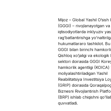
Mijoz – Global Yashil O’sish I
(GGGI) – rivojlanayotgan va
iqtisodiyotlarda inklyuziv yas
rag’batlantirishga yo’naltiril
hukumatlararo tashkilot. Bu 
GGGI bilan birinchi hamkorlig
Qishloq xo’jaligi va ekologik
sektori doirasida GGGI Kore
hamkorlik agentligi (KOICA)
moliyalashtiriladigan Yashil
Reabilitatsiya Investitsiya Lo
(GRIP) doirasida Qoraqalpog
Biznesni Rivojlantirish Platf
(BRP) ishlab chiqishni qo’lla
quvvatladi.