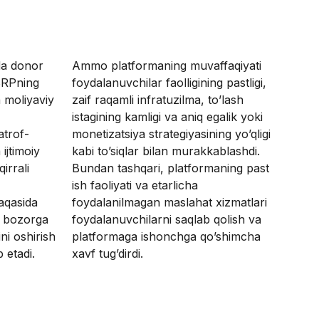
da donor
Ammo platformaning muvaffaqiyati
 BRPning
foydalanuvchilar faolligining pastligi,
 moliyaviy
zaif raqamli infratuzilma, to’lash
istagining kamligi va aniq egalik yoki
atrof-
monetizatsiya strategiyasining yo’qligi
 ijtimoiy
kabi to’siqlar bilan murakkablashdi.
irrali
Bundan tashqari, platformaning past
ish faoliyati va etarlicha
aqasida
foydalanilmagan maslahat xizmatlari
, bozorga
foydalanuvchilarni saqlab qolish va
ni oshirish
platformaga ishonchga qo’shimcha
etadi.
xavf tug’dirdi.