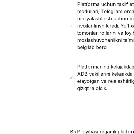
Platforma uchun taklif eti
modullari, Telegram orqal
moliyalashtirish uchun ma
rivojlantirish kiradi. Yo’
tomonlar rollarini va loy
moslashuvchanlikni ta’min
belgilab berdi
Platformaning kelajakdagi
ADB vakillarini kelajakd
etayotgan va rejalashtiril
qiziqtira oldik.
BRP loyihasi raqamli platfo