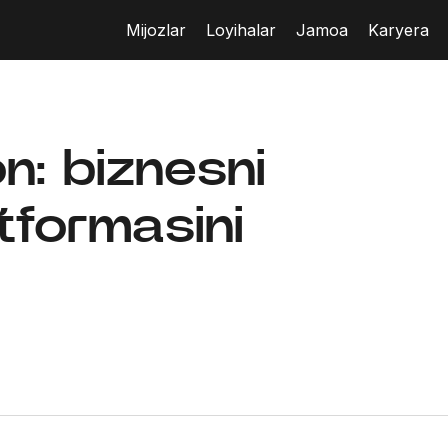
Mijozlar
Loyihalar
Jamoa
Karyera
n: biznesni
atformasini