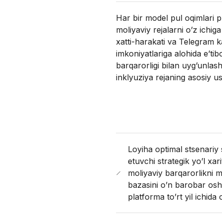
Har bir model pul oqimlari pr
moliyaviy rejalarni o’z ichig
xatti-harakati va Telegram k
imkoniyatlariga alohida e’tib
barqarorligi bilan uyg’unlashti
inklyuziya rejaning asosiy ust
Loyiha optimal stsenariy s
etuvchi strategik yo’l xari
moliyaviy barqarorlikni m
bazasini o’n barobar oshi
platforma to’rt yil ichida