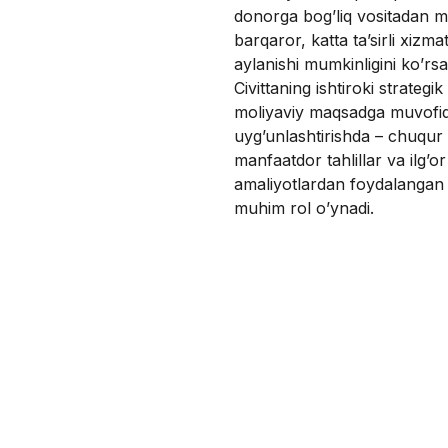
donorga bog’liq vositadan m
barqaror, katta ta’sirli xizm
aylanishi mumkinligini ko’rsa
Civittaning ishtiroki strategi
moliyaviy maqsadga muvofiql
uyg’unlashtirishda – chuqur
manfaatdor tahlillar va ilg’or
amaliyotlardan foydalangan
muhim rol o’ynadi.