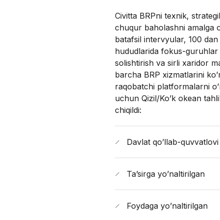
Civitta BRPni texnik, strate
chuqur baholashni amalga o
batafsil intervyular, 100 dan
hududlarida fokus-guruhlar 
solishtirish va sirli xaridor 
barcha BRP xizmatlarini ko’
raqobatchi platformalarni o’
uchun Qizil/Ko’k okean tahli
chiqildi:
Davlat qo’llab-quvvatlovi
Ta’sirga yo’naltirilgan
Foydaga yo’naltirilgan