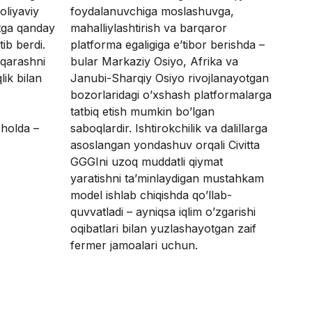
oliyaviy
foydalanuvchiga moslashuvga,
atga qanday
mahalliylashtirish va barqaror
tib berdi.
platforma egaligiga e’tibor berishda –
k qarashni
bular Markaziy Osiyo, Afrika va
ik bilan
Janubi-Sharqiy Osiyo rivojlanayotgan
bozorlaridagi o’xshash platformalarga
tatbiq etish mumkin bo’lgan
 holda –
saboqlardir. Ishtirokchilik va dalillarga
asoslangan yondashuv orqali Civitta
GGGIni uzoq muddatli qiymat
yaratishni ta’minlaydigan mustahkam
model ishlab chiqishda qo’llab-
quvvatladi – ayniqsa iqlim o’zgarishi
oqibatlari bilan yuzlashayotgan zaif
fermer jamoalari uchun.