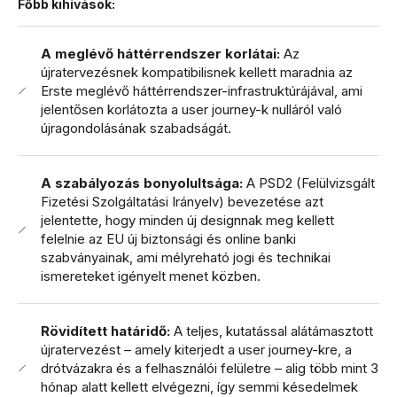
Főbb kihívások:
A meglévő háttérrendszer korlátai:
Az
újratervezésnek kompatibilisnek kellett maradnia az
Erste meglévő háttérrendszer-infrastruktúrájával, ami
jelentősen korlátozta a user journey-k nulláról való
újragondolásának szabadságát.
A szabályozás bonyolultsága:
A PSD2 (Felülvizsgált
Fizetési Szolgáltatási Irányelv) bevezetése azt
jelentette, hogy minden új designnak meg kellett
felelnie az EU új biztonsági és online banki
szabványainak, ami mélyreható jogi és technikai
ismereteket igényelt menet közben.
Rövidített határidő:
A teljes, kutatással alátámasztott
újratervezést – amely kiterjedt a user journey-kre, a
drótvázakra és a felhasználói felületre – alig több mint 3
hónap alatt kellett elvégezni, így semmi késedelmek