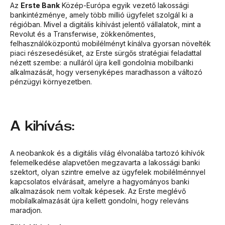
Az
Erste Bank
Közép-Európa egyik vezető lakossági
bankintézménye, amely több millió ügyfelet szolgál ki a
régióban. Mivel a digitális kihívást jelentő vállalatok, mint a
Revolut és a Transferwise, zökkenőmentes,
felhasználóközpontú mobilélményt kínálva gyorsan növelték
piaci részesedésüket, az Erste sürgős stratégiai feladattal
nézett szembe: a nulláról újra kell gondolnia mobilbanki
alkalmazását, hogy versenyképes maradhasson a változó
pénzügyi környezetben.
A kihívás:
A neobankok és a digitális világ élvonalába tartozó kihívók
felemelkedése alapvetően megzavarta a lakossági banki
szektort, olyan szintre emelve az ügyfelek mobilélménnyel
kapcsolatos elvárásait, amelyre a hagyományos banki
alkalmazások nem voltak képesek. Az Erste meglévő
mobilalkalmazását újra kellett gondolni, hogy releváns
maradjon.