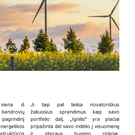
iena iš
Ji taip pat teikia novatoriškus
 bendrovių
žaliuosius sprendimus kaip savo
 pagrindinį
portfelio dalį. „Ignitis“ yra plačiai
nergetikos
pripažinta dėl savo indėlio į visuomenę
astruktūros
ir stipraus buvimo rinkoje,