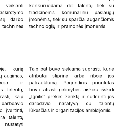
 veikianti
konkuruodama dėl talentų tiek su
skirstymo
tradicinėmis komunalinių paslaugų
pusę darbo
įmonėmis, tiek su sparčiai augančiomis
, technines
technologijų ir pramonės įmonėmis.
je, kurią
Taip pat buvo siekiama suprasti, kurie
jų augimas,
atributai stiprina arba riboja jos
acija ir
patrauklumą. Pagrindinis prioritetas
os talentų,
buvo atrasti galimybes aiškiau išskirti
rasti, kaip
„Ignitis“ prekės ženklą ir suderinti jos
 darbdavio
darbdavio naratyvą su talentų
 įvertinti,
lūkesčiais ir organizacijos ambicijomis.
ra talentų
r nustatyti