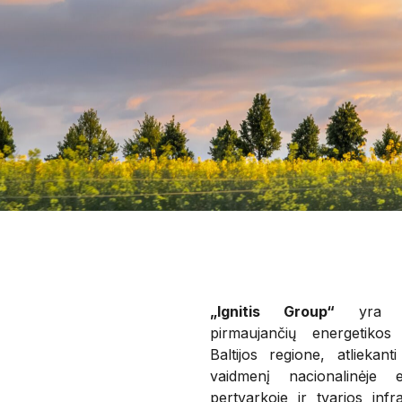
„Ignitis Group“
yra v
pirmaujančių energetikos
Baltijos regione, atliekanti
vaidmenį nacionalinėje e
pertvarkoje ir tvarios infr