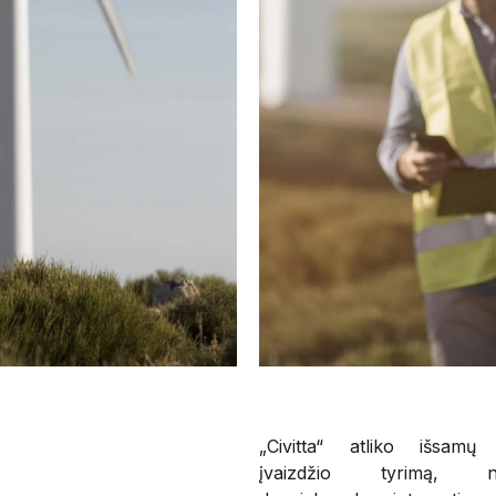
„Civitta“ atliko išsamų
įvaizdžio tyrimą, n