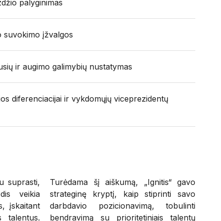
zdžio palyginimas
io suvokimo įžvalgos
pusių ir augimo galimybių nustatymas
s diferenciacijai ir vykdomųjų viceprezidentų
u suprasti,
Turėdama šį aiškumą, „Ignitis“ gavo
dis veikia
strateginę kryptį, kaip stiprinti savo
, įskaitant
darbdavio pozicionavimą, tobulinti
s talentus.
bendravimą su prioritetiniais talentų