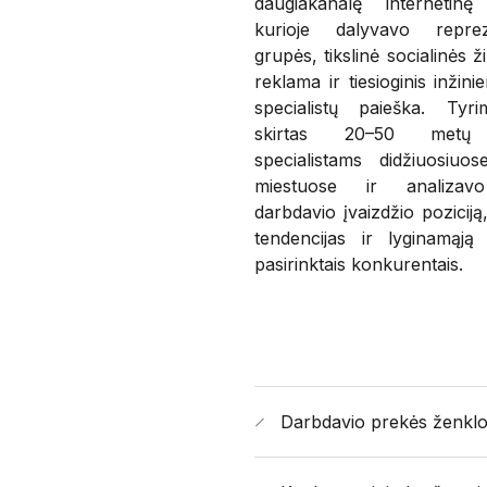
daugiakanalę internetinę
kurioje dalyvavo reprez
grupės, tikslinė socialinės ž
reklama ir tiesioginis inžinie
specialistų paieška. Ty
skirtas 20–50 metų
specialistams didžiuosiuos
miestuose ir analizavo 
darbdavio įvaizdžio pozicij
tendencijas ir lyginamąją
pasirinktais konkurentais.
Darbdavio prekės ženklo p