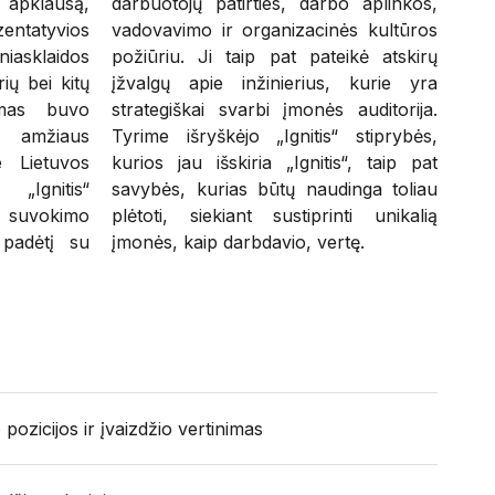
 apklausą,
darbuotojų patirties, darbo aplinkos,
entatyvios
vadovavimo ir organizacinės kultūros
iniasklaidos
požiūriu. Ji taip pat pateikė atskirų
rių bei kitų
įžvalgų apie inžinierius, kurie yra
rimas buvo
strategiškai svarbi įmonės auditorija.
 amžiaus
Tyrime išryškėjo „Ignitis“ stiprybės,
e Lietuvos
kurios jau išskiria „Ignitis“, taip pat
„Ignitis“
savybės, kurias būtų naudinga toliau
ą, suvokimo
plėtoti, siekiant sustiprinti unikalią
 padėtį su
įmonės, kaip darbdavio, vertę.
ozicijos ir įvaizdžio vertinimas