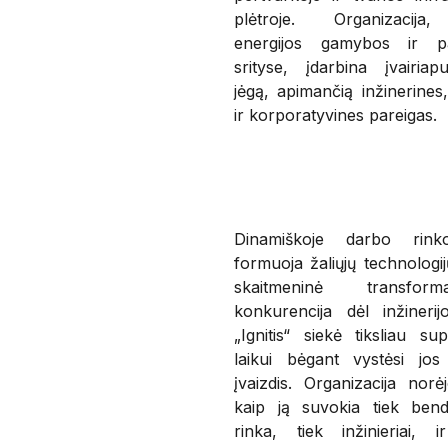
plėtroje. Organizacija,
energijos gamybos ir pa
srityse, įdarbina įvairia
jėgą, apimančią inžinerines
ir korporatyvines pareigas.
Dinamiškoje darbo rinko
formuoja žaliųjų technologi
skaitmeninė transform
konkurencija dėl inžinerij
„Ignitis“ siekė tiksliau sup
laikui bėgant vystėsi jos
įvaizdis. Organizacija norėjo
kaip ją suvokia tiek bend
rinka, tiek inžinieriai, i