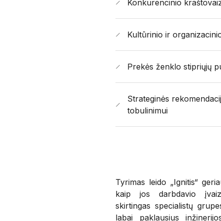
Konkurencinio kraštovai
Kultūrinio ir organizacin
Prekės ženklo stipriųjų 
Strateginės rekomendacijo
tobulinimui
Tyrimas leido „Ignitis“ geria
kaip jos darbdavio įvaiz
skirtingas specialistų grupes
labai paklausius inžinerijo