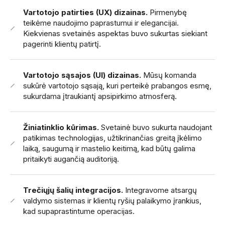
Vartotojo patirties (UX) dizainas.
Pirmenybę
teikėme naudojimo paprastumui ir elegancijai.
Kiekvienas svetainės aspektas buvo sukurtas siekiant
pagerinti klientų patirtį.
Vartotojo sąsajos (UI) dizainas.
Mūsų komanda
sukūrė vartotojo sąsają, kuri perteikė prabangos esmę,
sukurdama įtraukiantį apsipirkimo atmosferą.
Žiniatinklio kūrimas.
Svetainė buvo sukurta naudojant
patikimas technologijas, užtikrinančias greitą įkėlimo
laiką, saugumą ir mastelio keitimą, kad būtų galima
pritaikyti augančią auditoriją.
Trečiųjų šalių integracijos.
Integravome atsargų
valdymo sistemas ir klientų ryšių palaikymo įrankius,
kad supaprastintume operacijas.