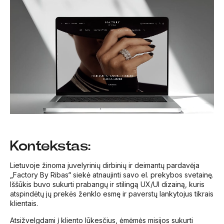
Kontekstas:
Lietuvoje žinoma juvelyrinių dirbinių ir deimantų pardavėja
„Factory By Ribas“ siekė atnaujinti savo el. prekybos svetainę.
Iššūkis buvo sukurti prabangų ir stilingą UX/UI dizainą, kuris
atspindėtų jų prekės ženklo esmę ir paverstų lankytojus tikrais
klientais.
Atsižvelgdami į kliento lūkesčius, ėmėmės misijos sukurti