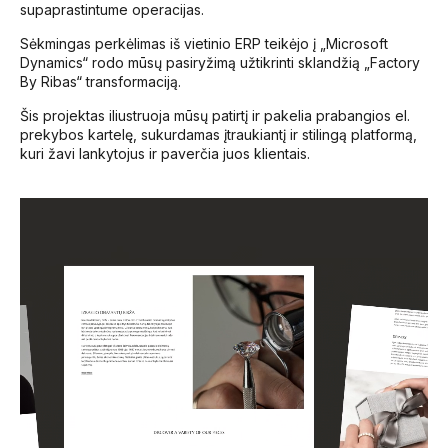
supaprastintume operacijas.
Sėkmingas perkėlimas iš vietinio ERP teikėjo į „Microsoft
Dynamics“ rodo mūsų pasiryžimą užtikrinti sklandžią „Factory
By Ribas“ transformaciją.
Šis projektas iliustruoja mūsų patirtį ir pakelia prabangios el.
prekybos kartelę, sukurdamas įtraukiantį ir stilingą platformą,
kuri žavi lankytojus ir paverčia juos klientais.