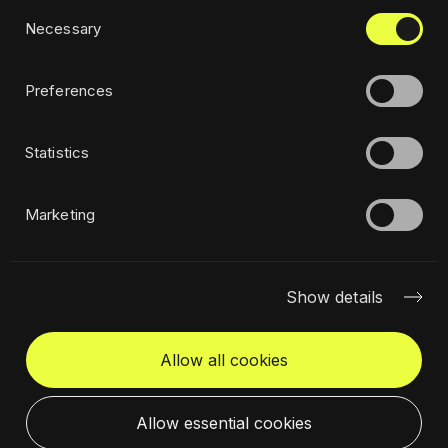
Consent
Privatumo politika
Necessary
Selection
Etika
Tvarumo politika
Preferences
Statistics
Užsiprenumeruoti naujienlaiškį
Marketing
Show details
Allow all cookies
Susisiekime
Tarptautinė svetainė
Allow essential cookies