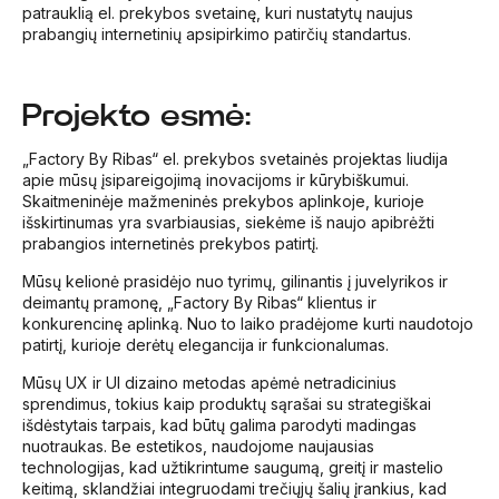
patrauklią el. prekybos svetainę, kuri nustatytų naujus
prabangių internetinių apsipirkimo patirčių standartus.
Projekto esmė:
„Factory By Ribas“ el. prekybos svetainės projektas liudija
apie mūsų įsipareigojimą inovacijoms ir kūrybiškumui.
Skaitmeninėje mažmeninės prekybos aplinkoje, kurioje
išskirtinumas yra svarbiausias, siekėme iš naujo apibrėžti
prabangios internetinės prekybos patirtį.
Mūsų kelionė prasidėjo nuo tyrimų, gilinantis į juvelyrikos ir
deimantų pramonę, „Factory By Ribas“ klientus ir
konkurencinę aplinką. Nuo to laiko pradėjome kurti naudotojo
patirtį, kurioje derėtų elegancija ir funkcionalumas.
Mūsų UX ir UI dizaino metodas apėmė netradicinius
sprendimus, tokius kaip produktų sąrašai su strategiškai
išdėstytais tarpais, kad būtų galima parodyti madingas
nuotraukas. Be estetikos, naudojome naujausias
technologijas, kad užtikrintume saugumą, greitį ir mastelio
keitimą, sklandžiai integruodami trečiųjų šalių įrankius, kad