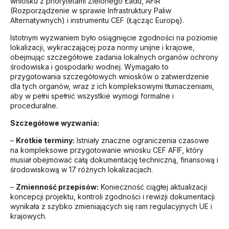
wniosku z priorytetami Zielonego Ładu, AFIR
(Rozporządzenie w sprawie Infrastruktury Paliw
Alternatywnych) i instrumentu CEF (Łącząc Europę).
Istotnym wyzwaniem było osiągnięcie zgodności na poziomie
lokalizacji, wykraczającej poza normy unijne i krajowe,
obejmując szczegółowe zadania lokalnych organów ochrony
środowiska i gospodarki wodnej. Wymagało to
przygotowania szczegółowych wniosków o zatwierdzenie
dla tych organów, wraz z ich kompleksowymi tłumaczeniami,
aby w pełni spełnić wszystkie wymogi formalne i
proceduralne.
Szczegółowe wyzwania:
–
Krótkie terminy:
Istniały znaczne ograniczenia czasowe
na kompleksowe przygotowanie wniosku CEF AFIF, który
musiał obejmować całą dokumentację techniczną, finansową i
środowiskową w 17 różnych lokalizacjach.
–
Zmienność przepisów:
Konieczność ciągłej aktualizacji
koncepcji projektu, kontroli zgodności i rewizji dokumentacji
wynikała z szybko zmieniających się ram regulacyjnych UE i
krajowych.