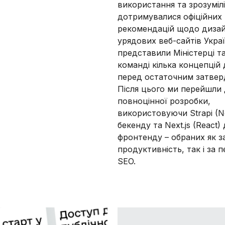
використання та зрозуміл
дотримувалися офіційних
рекомендацій щодо диза
урядових веб-сайтів Укра
представили Міністерці та
команді кілька концепцій
перед остаточним затвер
Після цього ми перейшли
повноцінної розробки,
використовуючи Strapi (No
бекенду та Next.js (React)
фронтенду – обраних як з
продуктивність, так і за 
SEO.