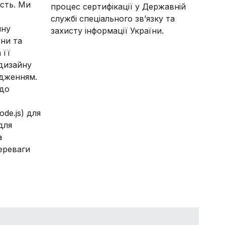
ість. Ми
процес сертифікації у Державній
службі спеціального зв’язку та
йну
захисту інформації України.
їни та
 її
 дизайну
дженням.
 до
de.js) для
 для
а
переваги