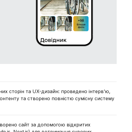
них сторін та UX-дизайн: проведено інтерв’ю,
онтенту та створено повністю сумісну систему
творено сайт за допомогою відкритих
ode.js, Next.js) для дотримання суворих