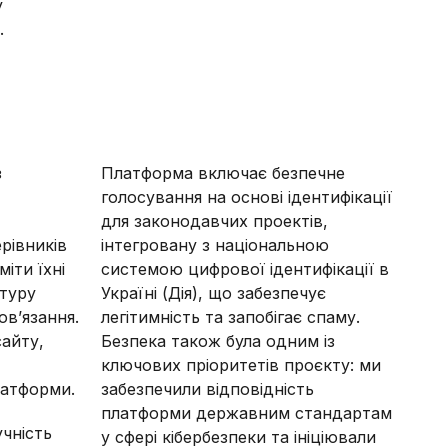
у
.
з
Платформа включає безпечне
голосування на основі ідентифікації
для законодавчих проектів,
ерівників
інтегровану з національною
іти їхні
системою цифрової ідентифікації в
ктуру
Україні (Дія), що забезпечує
ов’язання.
легітимність та запобігає спаму.
сайту,
Безпека також була одним із
ключових пріоритетів проєкту: ми
латформи.
забезпечили відповідність
платформи державним стандартам
чність
у сфері кібербезпеки та ініціювали