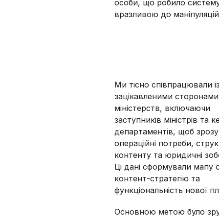
особи, що робило систем
вразливою до маніпуляцій
Ми тісно співпрацювали і
зацікавленими сторонами
міністерств, включаючи
заступників міністрів та к
департаментів, щоб зрозум
операційні потреби, стру
контенту та юридичні зоб
Ці дані сформували мапу 
контент-стратегію та
функціональність нової п
Основною метою було зру