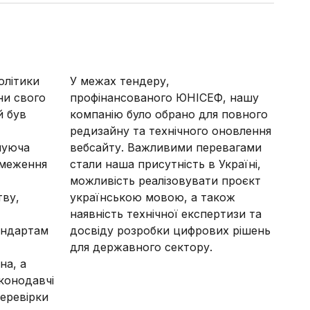
олітики
У межах тендеру,
ни свого
профінансованого ЮНІСЕФ, нашу
й був
компанію було обрано для повного
редизайну та технічного оновлення
нуюча
вебсайту. Важливими перевагами
бмеження
стали наша присутність в Україні,
можливість реалізовувати проєкт
тву,
українською мовою, а також
наявність технічної експертизи та
андартам
досвіду розробки цифрових рішень
для державного сектору.
на, а
аконодавчі
еревірки