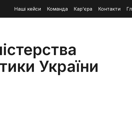
Наші кейси
Команда
Кар'єра
Контакти
Гл
істерства
ітики України