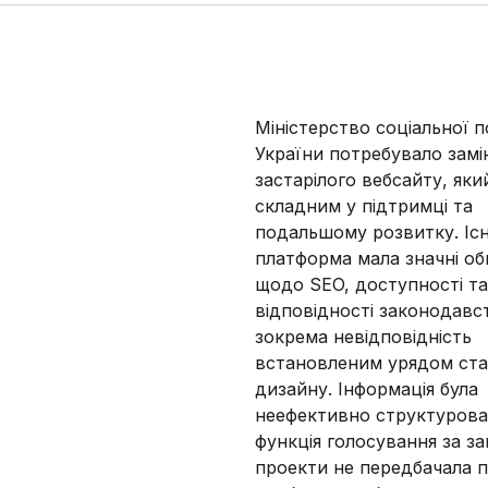
Міністерство соціальної п
України потребувало замі
застарілого вебсайту, яки
складним у підтримці та
подальшому розвитку. Іс
платформа мала значні о
щодо SEO, доступності та
відповідності законодавс
зокрема невідповідність
встановленим урядом ст
дизайну. Інформація була
неефективно структурова
функція голосування за з
проекти не передбачала п