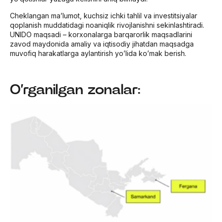
Cheklangan ma’lumot, kuchsiz ichki tahlil va investitsiyalar
qoplanish muddatidagi noaniqlik rivojlanishni sekinlashtiradi.
UNIDO maqsadi – korxonalarga barqarorlik maqsadlarini
zavod maydonida amaliy va iqtisodiy jihatdan maqsadga
muvofiq harakatlarga aylantirish yo’lida ko’mak berish.
O’rganilgan zonalar: