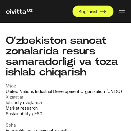
Bog‘lanish
O’zbekiston sanoat
zonalarida resurs
samaradorligi va toza
ishlab chiqarish
Mijoz
United Nations Industrial Development Organization (UNIDO)
Xizmatlar
Iqtisodiy rivojlanish
Market research
Sustainability / ESG
Soha
Energetika va kommunal xizmatlar