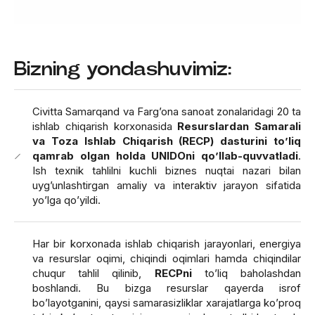
Bizning yondashuvimiz:
Civitta Samarqand va Farg’ona sanoat zonalaridagi 20 ta
ishlab chiqarish korxonasida
Resurslardan Samarali
va Toza Ishlab Chiqarish (RECP) dasturini to’liq
qamrab olgan holda UNIDOni qo’llab-quvvatladi
.
Ish texnik tahlilni kuchli biznes nuqtai nazari bilan
uyg’unlashtirgan amaliy va interaktiv jarayon sifatida
yo’lga qo’yildi.
Har bir korxonada ishlab chiqarish jarayonlari, energiya
va resurslar oqimi, chiqindi oqimlari hamda chiqindilar
chuqur tahlil qilinib,
RECPni
to’liq baholashdan
boshlandi. Bu bizga resurslar qayerda isrof
bo’layotganini, qaysi samarasizliklar xarajatlarga ko’proq