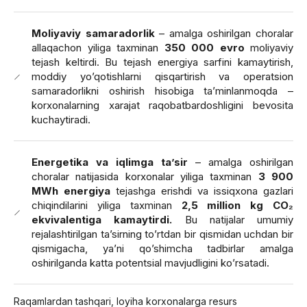
Moliyaviy samaradorlik
– amalga oshirilgan choralar
allaqachon yiliga taxminan
350 000 evro
moliyaviy
tejash keltirdi. Bu tejash energiya sarfini kamaytirish,
moddiy yo’qotishlarni qisqartirish va operatsion
samaradorlikni oshirish hisobiga ta’minlanmoqda –
korxonalarning xarajat raqobatbardoshligini bevosita
kuchaytiradi.
Energetika va iqlimga ta’sir
– amalga oshirilgan
choralar natijasida korxonalar yiliga taxminan
3 900
MWh energiya
tejashga erishdi va issiqxona gazlari
chiqindilarini yiliga taxminan
2,5 million kg CO₂
ekvivalentiga kamaytirdi.
Bu natijalar umumiy
rejalashtirilgan ta’sirning to’rtdan bir qismidan uchdan bir
qismigacha, ya’ni qo’shimcha tadbirlar amalga
oshirilganda katta potentsial mavjudligini ko’rsatadi.
Raqamlardan tashqari, loyiha korxonalarga resurs