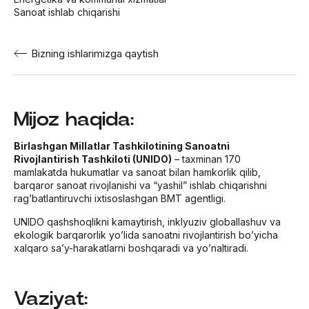
Sanoat ishlab chiqarishi
Bizning ishlarimizga qaytish
Mijoz haqida:
Birlashgan Millatlar Tashkilotining Sanoatni
Rivojlantirish Tashkiloti (UNIDO)
– taxminan 170
mamlakatda hukumatlar va sanoat bilan hamkorlik qilib,
barqaror sanoat rivojlanishi va “yashil” ishlab chiqarishni
rag’batlantiruvchi ixtisoslashgan BMT agentligi.
UNIDO qashshoqlikni kamaytirish, inklyuziv globallashuv va
ekologik barqarorlik yo’lida sanoatni rivojlantirish bo’yicha
xalqaro sa’y-harakatlarni boshqaradi va yo’naltiradi.
Vaziyat: