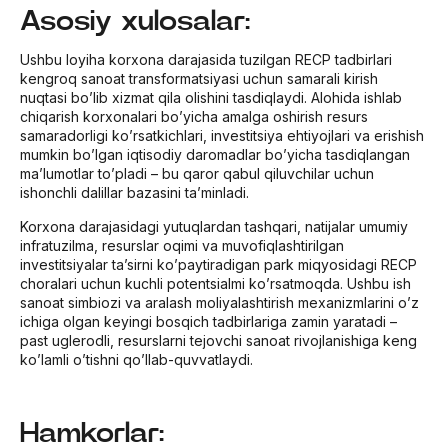
Asosiy xulosalar:
Ushbu loyiha korxona darajasida tuzilgan RECP tadbirlari
kengroq sanoat transformatsiyasi uchun samarali kirish
nuqtasi bo’lib xizmat qila olishini tasdiqlaydi. Alohida ishlab
chiqarish korxonalari bo’yicha amalga oshirish resurs
samaradorligi ko’rsatkichlari, investitsiya ehtiyojlari va erishish
mumkin bo’lgan iqtisodiy daromadlar bo’yicha tasdiqlangan
ma’lumotlar to’pladi – bu qaror qabul qiluvchilar uchun
ishonchli dalillar bazasini ta’minladi.
Korxona darajasidagi yutuqlardan tashqari, natijalar umumiy
infratuzilma, resurslar oqimi va muvofiqlashtirilgan
investitsiyalar ta’sirni ko’paytiradigan park miqyosidagi RECP
choralari uchun kuchli potentsialmi ko’rsatmoqda. Ushbu ish
sanoat simbiozi va aralash moliyalashtirish mexanizmlarini o’z
ichiga olgan keyingi bosqich tadbirlariga zamin yaratadi –
past uglerodli, resurslarni tejovchi sanoat rivojlanishiga keng
ko’lamli o’tishni qo’llab-quvvatlaydi.
Hamkorlar: