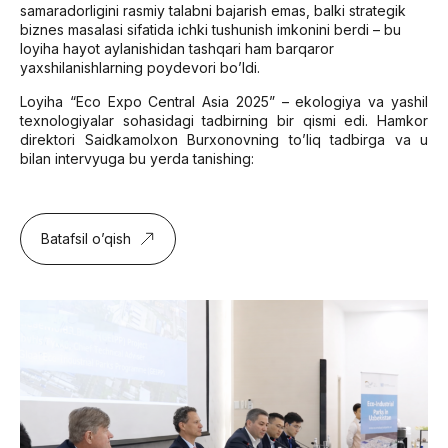
samaradorligini rasmiy talabni bajarish emas, balki strategik
biznes masalasi sifatida ichki tushunish imkonini berdi – bu
loyiha hayot aylanishidan tashqari ham barqaror
yaxshilanishlarning poydevori bo’ldi.
Loyiha “Eco Expo Central Asia 2025” – ekologiya va yashil
texnologiyalar sohasidagi tadbirning bir qismi edi. Hamkor
direktori Saidkamolxon Burxonovning to’liq tadbirga va u
bilan intervyuga bu yerda tanishing:
Batafsil o’qish