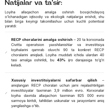
Natijalar va ta’sir:
Loyiha allaqachon amalga oshirish bosqichidayoq
o’lchanadigan iqtisodiy va ekologik natijalarga erishdi, shu
bilan birga keyingi takomillashuv uchun kuchli potentsial
yaratdi:
RECP choralarini amalga oshirish
– 20 ta korxonada
Civitta operatsion yaxshilanishlar va investitsiya
loyihalarini qamrab oluvchi 90 ta konkret RECP
choralarini aniqladi. Loyiha muddati ichida ulardan 40
tasi amalga oshirildi, bu
43%
ijro darajasiga to’g’ri
keladi.
Xususiy investitsiyalarni safarbar qilish
–
aniqlangan RECP choralari uchun jami rejalashtirilgan
investitsiyalar taxminan 3,9 million evro. Korxonalar
loyiha davrida allaqachon taxminan 825 000 evro
sarmoya kiritdi, tahlildan uskunalar va jarayonlarni aniq
yangilashga o’tib.