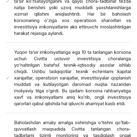
ta’sir ko’rsatayotganini va qaysi chora-tadbirlar tezda
natija berishini yoki uzoq muddatli yaxshilanishlarga
xizmat qilishini aniqlashtirdi. Har bir baholash
korxonaning o’ziga xos operatsion sharoitlari va
investitsiya imkoniyatlarini aks ettiruvchi moslashtirilgan
harakat rejasiga aylandi.
Yuqori ta’sir imkoniyatlariga ega 10 ta tanlangan korxona
uchun Civitta ustuvor investitsiya choralariga
yo’naltirilgan batafsil texnik-iqtisodiy asoslar ishlab
chiqdi. Ushbu tadqiqotlar texnik echimlarni kapital
xarajatlar, operatsion xarajatlar, investitsiyalar qoplanish
muddati va kutilayotgan daromad nuqtai nazaridan
moliyaviy tilga o’girdi. Bu qadam korxona rahbariyatiga
xavf va imkoniyatlarni aniq ko’rib, ongli investitsiya
qarorlari qabul qilishda hal qiluvchi ahamiyat kasb etdi.
Baholashdan amaliy amalga oshirishga o’tishni qo’llab-
quvvatlash maqsadida Civitta tanlangan chora-
tadbirlarni tizimli monitoring va tasdiqlash orqali