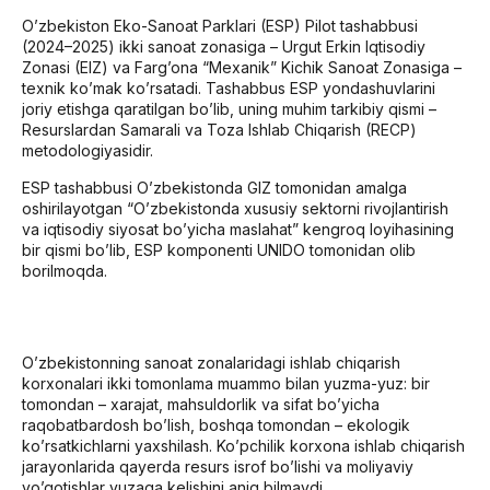
O’zbekiston Eko-Sanoat Parklari (ESP) Pilot tashabbusi
(2024–2025) ikki sanoat zonasiga – Urgut Erkin Iqtisodiy
Zonasi (EIZ) va Farg’ona “Mexanik” Kichik Sanoat Zonasiga –
texnik ko’mak ko’rsatadi. Tashabbus ESP yondashuvlarini
joriy etishga qaratilgan bo’lib, uning muhim tarkibiy qismi –
Resurslardan Samarali va Toza Ishlab Chiqarish (RECP)
metodologiyasidir.
ESP tashabbusi O’zbekistonda GIZ tomonidan amalga
oshirilayotgan “O’zbekistonda xususiy sektorni rivojlantirish
va iqtisodiy siyosat bo’yicha maslahat” kengroq loyihasining
bir qismi bo’lib, ESP komponenti UNIDO tomonidan olib
borilmoqda.
O’zbekistonning sanoat zonalaridagi ishlab chiqarish
korxonalari ikki tomonlama muammo bilan yuzma-yuz: bir
tomondan – xarajat, mahsuldorlik va sifat bo’yicha
raqobatbardosh bo’lish, boshqa tomondan – ekologik
ko’rsatkichlarni yaxshilash. Ko’pchilik korxona ishlab chiqarish
jarayonlarida qayerda resurs isrof bo’lishi va moliyaviy
yo’qotishlar yuzaga kelishini aniq bilmaydi.