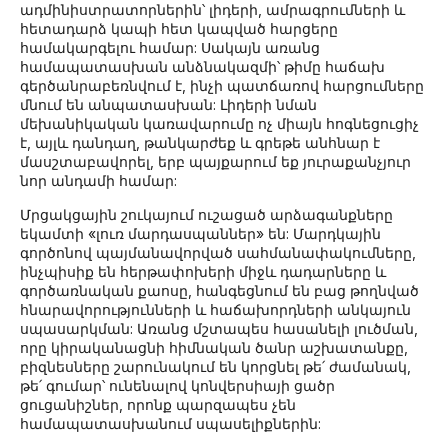
ադմինիստրատորներին՝ լիդերի, ամրագրումների և
հետադարձ կապի հետ կապված հարցերը
համակարգելու համար: Սակայն առանց
համապատասխան անձնակազմի՝ թիմը հաճախ
գերծանրաբեռնվում է, ինչի պատճառով հարցումները
մնում են անպատասխան: Լիդերի նման
մեխանիկական կառավարումը ոչ միայն հոգնեցուցիչ
է, այլև դանդաղ, թանկարժեք և գրեթե անհնար է
մասշտաբավորել, երբ պայքարում եք յուրաքանչյուր
նոր անդամի համար:
Մրցակցային շուկայում ուշացած արձագանքները
եկամտի «լուռ մարդասպաններ» են: Մարդկային
գործոնով պայմանավորված սահմանափակումները,
ինչպիսիք են հերթափոխերի միջև դադարները և
գործառնական քաոսը, հանգեցնում են բաց թողնված
հնարավորությունների և հաճախորդների անկայուն
սպասարկման: Առանց մշտապես հասանելի լուծման,
որը կիրականացնի հիմնական ծանր աշխատանքը,
բիզնեսները շարունակում են կորցնել թե՛ ժամանակ,
թե՛ գումար՝ ունենալով կոնվերսիայի ցածր
ցուցանիշներ, որոնք պարզապես չեն
համապատասխանում սպասելիքներին: