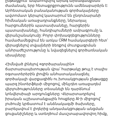
ընթացքում՝ ապահովելով արագ արձագանքման
ժամանակ, երբ հետաքրքրությունն ամենաբարձրն է:
Արհեստական ​​բանականության գործակալները
ավտոմատ կերպով կատարում են ընդունարանի
հիմնական առաջադրանքները, ներառյալ
հարցումներին պատասխանելը, հարցերին
պատասխանելը, հանդիպումների ամրագրումը և
վերանշանակումը: Բոլոր փոխազդեցությունները
համաժամեցվում են առկա CRM համակարգերի հետ՝
վերացնելով տվյալների ձեռքով մուտքագրման
անհրաժեշտությունը և նվազեցնելով գործառնական
սխալները:
Հիմնված լինելով «գործարանային»
ճարտարապետության վրա՝ հարթակը թույլ է տալիս
օգտատերերին լիովին անհատականացնել
գործակալի վարքագիծն ու խոսակցության ընթացքը
պարզ ինտերֆեյսի միջոցով, մինչդեռ առաջադեմ
վերլուծությունները տեսանելի են դարձնում
կոնվերսիայի արդյունքները: Վերարտադրելով
իրական աշխատանքային հոսքերը AI-ի միջոցով՝
լուծումը կրճատում է անձնակազմի ծախսերը,
բարելավում է լիդերից անդամակցության անցման
ցուցանիշները և ստեղծում մասշտաբավորվող հիմք,