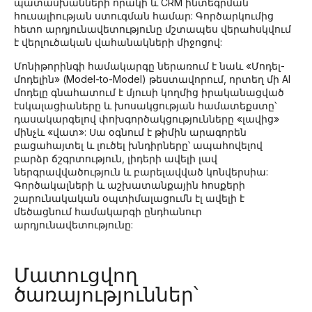
պատասխանների որակի և CRM ինտեգրման
հուսալիության ստուգման համար: Գործարկումից
հետո արդյունավետությունը մշտապես վերահսկվում
է վերլուծական վահանակների միջոցով:
Մոնիթորինգի համակարգը ներառում է նաև «Մոդել-
մոդելին» (Model-to-Model) թեստավորում, որտեղ մի AI
մոդելը գնահատում է մյուսի կողմից իրականացված
էսկալացիաները և խոսակցության համատեքստը՝
դասակարգելով փոխգործակցությունները «լավից»
մինչև «վատ»: Սա օգնում է թիմին արագորեն
բացահայտել և լուծել խնդիրները՝ ապահովելով
բարձր ճշգրտություն, լիդերի ավելի լավ
ներգրավվածություն և բարելավված կոնվերսիա:
Գործակալների և աշխատանքային հոսքերի
շարունակական օպտիմալացումն էլ ավելի է
մեծացնում համակարգի ընդհանուր
արդյունավետությունը:
Մատուցվող
ծառայություններ՝