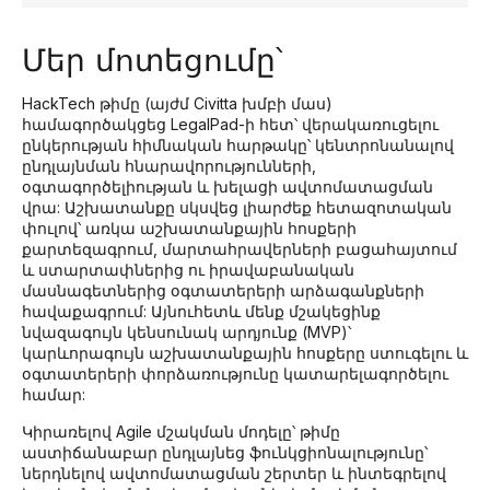
Մեր մոտեցումը՝
HackTech թիմը (այժմ Civitta խմբի մաս)
համագործակցեց LegalPad-ի հետ՝ վերակառուցելու
ընկերության հիմնական հարթակը՝ կենտրոնանալով
ընդլայնման հնարավորությունների,
օգտագործելիության և խելացի ավտոմատացման
վրա: Աշխատանքը սկսվեց լիարժեք հետազոտական
փուլով՝ առկա աշխատանքային հոսքերի
քարտեզագրում, մարտահրավերների բացահայտում
և ստարտափներից ու իրավաբանական
մասնագետներից օգտատերերի արձագանքների
հավաքագրում: Այնուհետև մենք մշակեցինք
նվազագույն կենսունակ արդյունք (MVP)՝
կարևորագույն աշխատանքային հոսքերը ստուգելու և
օգտատերերի փորձառությունը կատարելագործելու
համար:
Կիրառելով Аgile մշակման մոդելը՝ թիմը
աստիճանաբար ընդլայնեց ֆունկցիոնալությունը՝
ներդնելով ավտոմատացման շերտեր և ինտեգրելով