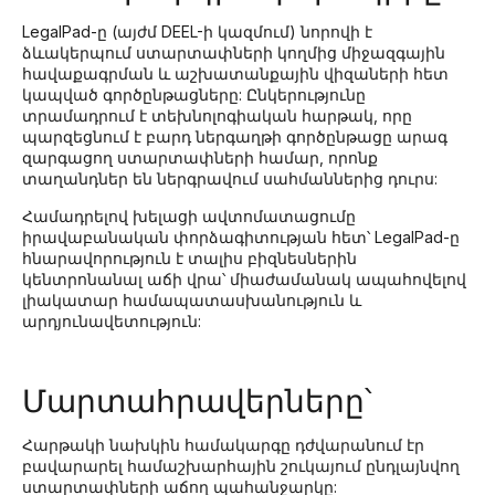
LegalPad-ը (այժմ DEEL-ի կազմում) նորովի է
ձևակերպում ստարտափների կողմից միջազգային
հավաքագրման և աշխատանքային վիզաների հետ
կապված գործընթացները: Ընկերությունը
տրամադրում է տեխնոլոգիական հարթակ, որը
պարզեցնում է բարդ ներգաղթի գործընթացը արագ
զարգացող ստարտափների համար, որոնք
տաղանդներ են ներգրավում սահմաններից դուրս:
Համադրելով խելացի ավտոմատացումը
իրավաբանական փորձագիտության հետ՝ LegalPad-ը
հնարավորություն է տալիս բիզնեսներին
կենտրոնանալ աճի վրա՝ միաժամանակ ապահովելով
լիակատար համապատասխանություն և
արդյունավետություն:
Մարտահրավերները՝
Հարթակի նախկին համակարգը դժվարանում էր
բավարարել համաշխարհային շուկայում ընդլայնվող
ստարտափների աճող պահանջարկը: