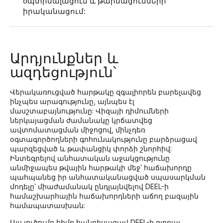
օպտիմալացում և թարմացումների
իրականացում:
Արդյունքներ և
ազդեցություն՝
Վերակառուցված հարթակը զգալիորեն բարելավեց
ինչպես արագությունը, այնպես էլ
մասշտաբայնությունը: Վիզայի դիմումների
ներկայացման ժամանակը կրճատվեց
ավտոմատացման միջոցով, մինչդեռ
օգտագործողների գոհունակությունը բարձրացավ
պարզեցված և թափանցիկ փորձի շնորհիվ:
Ինտեգրելով անհատական աջակցությունը
անմիջապես թվային հարթակի մեջ՝ հաճախորդը
պահպանեց իր անհատականացված սպասարկման
մոդելը՝ միաժամանակ ընդլայնվելով DEEL-ի
համաշխարհային հաճախորդների աճող բազային
համապատասխան:
Այս լուծումը հիմք հանդիսացավ DEEL-ի գլոբալ