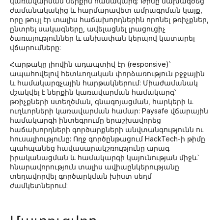
կառավարման ներքին համակարգ: Թիմը նախագծեց
ժամանակակից և հարմարավետ ամրագրման կայք,
որը թույլ էր տալիս հաճախորդներին որոնել թռիչքներ,
ընտրել սակագները, ավելացնել լրացուցիչ
ծառայություններ և անխափան կերպով կատարել
վճարումները:
Հարթակը լիովին ադապտիվ էր (responsive)՝
ապահովելով հետևողական փորձառություն բջջային
և համակարգչային հարթակներում: Միաժամանակ
մշակվել է ներքին կառավարման համակարգ՝
թռիչքների ստեղծման, գնագոյացման, հարկերի և
ուղևորների կառավարման համար: Paysafe վճարային
համակարգի ինտեգրումը երաշխավորեց
հաճախորդների գործարքների անվտանգությունն ու
հուսալիությունը: Ողջ գործընթացում HackTech-ի թիմը
պահպանեց հավասարակշռությունը արագ
իրականացման և համակարգի կայունության միջև՝
հնարավորություն տալիս ավիաընկերությանը
տեղավորվել գործարկման խիստ սեղմ
ժամկետներում: