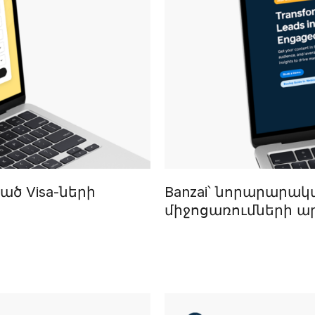
ած Visa-ների
Banzai՝ նորարարա
միջոցառումների ա