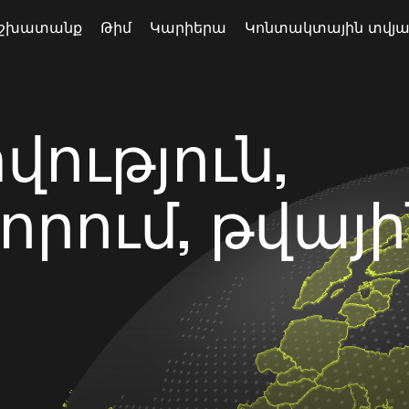
շխատանք
Թիմ
Կարիերա
Կոնտակտային տվյա
ություն,
րում, թվայի