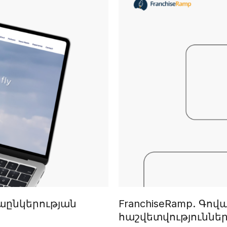
վիաընկերության
FranchiseRamp. Գո
հաշվետվությունն