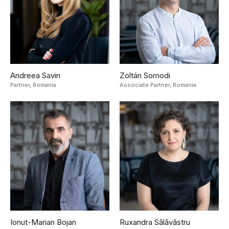
Andreea Savin
Zoltán Somodi
Partner,
Romania
Associate Partner,
Romania
Ionut-Marian Bojan
Ruxandra Sălăvăstru