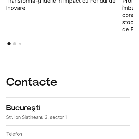
Transformă-ți ideile în impact cu Fondul de
Proiec
inovare
îmbună
conști
stocar
de Est
Contacte
Bucureşti
Str. Ion Slatineanu 3, sector 1
Telefon