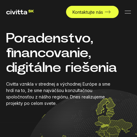
Kontaktujte nás
Poradenstvo,
financovanie,
digitálne riešenia
Civitta vznikla v strednej a východnej Európe a sme
hrdí na to, že sme najväčšou konzultačnou
spoločnosťou z nášho regiónu. Dnes realizujeme
projekty po celom svete.