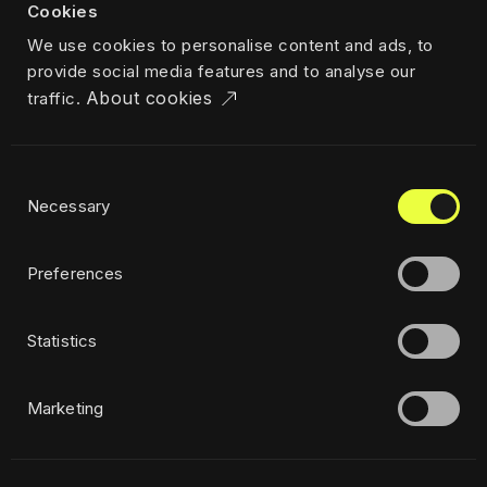
Cookies
Partners:
We use cookies to personalise content and ads, to
provide social media features and to analyse our
About cookies
traffic.
Consent
Zásady ochrany osobných údajov
Necessary
Selection
Etika
Udržateľnosť
Preferences
Statistics
Odoberať newsletter
Marketing