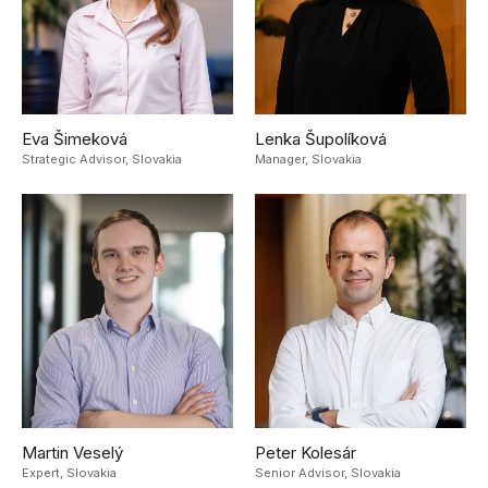
Eva Šimeková
Lenka Šupolíková
Strategic Advisor,
Slovakia
Manager,
Slovakia
Martin Veselý
Peter Kolesár
Expert,
Slovakia
Senior Advisor,
Slovakia