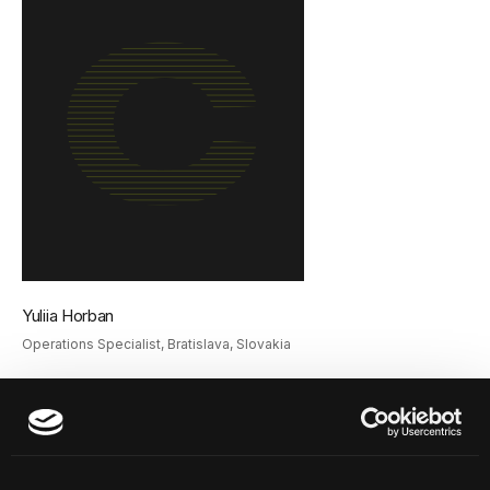
Yuliia Horban
Operations Specialist, Bratislava, Slovakia
+421 951 200 340
yuliia.horban@civitta.com