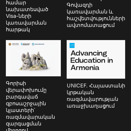
համար
Գովազդի
նախատեսված
կառավարման և
Visa-ների
հաշվետվությունների
կառավարման
ավտոմատացում
հարթակ
Գորիսի
UNICEF. Հայաստանի
վերափոխումը
կրթական
բարգավաճ
ռազմավարության
զբոսաշրջային
առաջխաղացում
կլաստերի՝
ռազմավարական
զարգացման
միջոցով