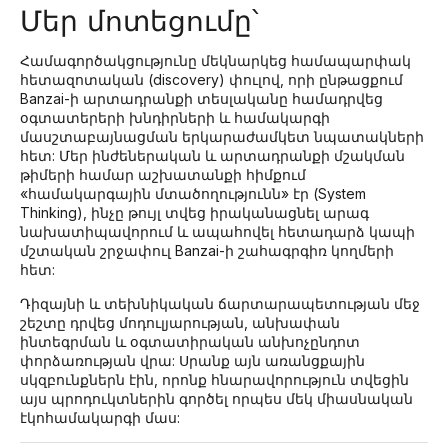
Մեր մոտեցումը՝
Համագործակցությունը մեկնարկեց համապարփակ
հետազոտական (discovery) փուլով, որի ընթացքում
Banzai-ի արտադրանքի տեսլականը համադրվեց
օգտատերերի խնդիրների և համակարգի
մասշտաբայնացման երկարաժամկետ նպատակների
հետ: Մեր ինժեներական և արտադրանքի մշակման
թիմերի համար աշխատանքի հիմքում
«համակարգային մտածողությունն» էր (System
Thinking), ինչը թույլ տվեց իրականացնել արագ
նախատիպավորում և ապահովել հետադարձ կապի
մշտական շրջափուլ Banzai-ի շահագրգիռ կողմերի
հետ:
Դիզայնի և տեխնիկական ճարտարապետության մեջ
շեշտը դրվեց մոդուլյարության, անխափան
ինտեգրման և օգտատիրական անխոչընդոտ
փորձառության վրա: Սրանք այն առանցքային
սկզբունքներն էին, որոնք հնարավորություն տվեցին
այս պրոդուկտներին գործել որպես մեկ միասնական
էկոհամակարգի մաս: