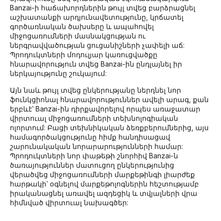
Banzai-ի հաճախորդներին թույլ տվեց բարձրացնել
աշխատանքի արդյունավետությունը, կրճատել
գործառնական ծախսերը և ապահովել
միջոցառումների մասնակցության ու
ներգրավվածության ցուցանիշների չափելի աճ:
Պրոդուկտների մոդուլյար կառուցվածքը
հնարավորություն տվեց Banzai-ին ընդլայնել իր
ներկայությունը շուկայում:
Այն նաև թույլ տվեց ընկերությանը ներդնել նոր
ֆունկցիոնալ հնարավորություններ ավելի արագ, քան
երբևէ՝ Banzai-ին դիրքավորելով որպես առաջատար
վիրտուալ միջոցառումների տեխնոլոգիական
ոլորտում: Բացի տեխնիկական ձեռքբերումներից, այս
համագործակցությունը հիմք հանդիսացավ
շարունակական նորարարությունների համար:
Պրոդուկտների նոր փաթեթի շնորհիվ Banzai-ն
ծառայություններ մատուցող ընկերությունից
վերածվեց միջոցառումների մարքեթինգի լիարժեք
հարթակի՝ օգնելով մարքեթոլոգներին հեշտությամբ
իրականացնել առավել ազդեցիկ և տվյալների վրա
հիմնված վիրտուալ նախագծեր: