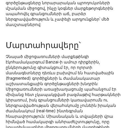
գործընթացները նորարարական պրոդուկտների
մշակման միջոցով, ինչը կօգներ մարքեթոլոգներին
ապահովել գրանցումների աճ, բարձր
ներգրավվածություն և չափելի արդյունքներ՝ մեծ
մասշտաբներով:
Մարտահրավերը՝
Չնայած միջոցառումների մարքեթինգի
էկոհամակարգում Banzai-ի ամուր դիրքերին,
ընկերությունը գիտակցում էր, որ ոլորտի
մասնագետները դեռևս բախվում են հատվածային
(fragmented) գործիքների և ժամանակատար
աշխատանքային գործընթացների խնդրին:
Միջոցառումների առաջխաղացումը պահանջում էր
միմյանց հետ չկապակցված բազմաթիվ հարթակների
կիրառում, իսկ գրանցումների կառավարումն ու
ներգրավվածության վերահսկումը չունեին իրական
ժամանակում (real-time) ինտեգրման
հնարավորություն: Միասնական և տվյալների վրա
հիմնված համակարգի անհրաժեշտությունը, որը
կօպտիմալացներ միջոցառումների մարքեթինգի