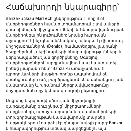
Հաճախորդի նկարագիրը՝
Banzai-ն SaaS MarTech ընկերություն է, որը B2B
մարքեթոլոգների համար տրամադրում է տվյալների
վրա հիմնված միջոցառումների և ներգրավվածության
մարքեթինգային լուծումներ: Նրանց հարթակն
աջակցում է ինչպես անձնական, այնպես էլ վիրտուալ
միջոցառումներին (Demio), համատեղելով լսարանի
ձեռքբերման, վեբինարների հնարավորությունները և
ներգրավվածության գործիքները: Օգնելով
մարքեթոլոգներին արդյունավետ կապ հաստատել
իրենց լսարանի հետ՝ Banzai-ն առաջարկում է
պրոդուկտների փաթեթ, որոնք ապահովում են
գրանցումների աճ, բարձրացնում են մասնակցության
մակարդակը և խթանում ներգրավվածությունը
միջոցառման ողջ կենսապտույտի ընթացքում:
Առցանց ներգրավվածության միջավայրի
զարգացմանը զուգընթաց՝ միջոցառումների
մարքեթինգի, առաջխաղացման և մասնակիցների
փոխգործակցության կառավարումը տարբեր
հարթակներում դարձել էր գնալով ավելի բարդ: Banzai-
ն հնարավորություն տեսավ պարզեցնելու այս