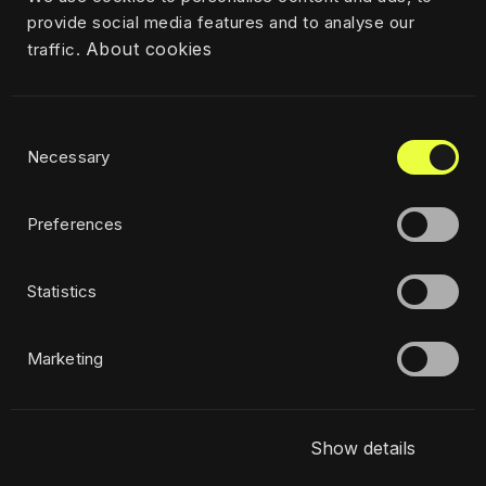
provide social media features and to analyse our
rafal.mazur@civitta.com
About cookies
traffic.
Consent
Política de Privacidade
Necessary
Selection
Ética
Sustentabilidade
Preferences
Statistics
Assine a nossa newsletter
Marketing
Show details