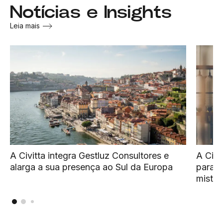
Notícias e Insights
Leia mais
A Civitta integra Gestluz Consultores e
A Civi
alarga a sua presença ao Sul da Europa
para i
mistos