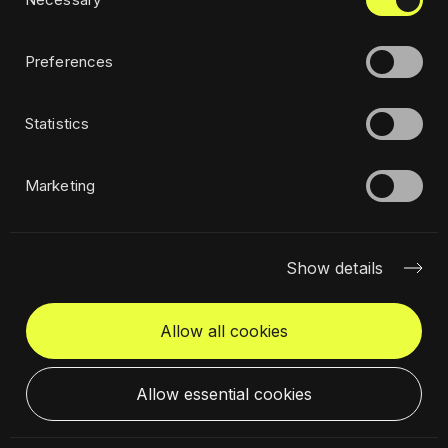
Selection
Preferences
Statistics
Marketing
Péter Palasics
Show details
Head of Operations in Central Europe
Region, Budapest, Hungary
Allow all cookies
peter.palasics@civitta.com
Allow essential cookies
Adatvédelmi szabályzat