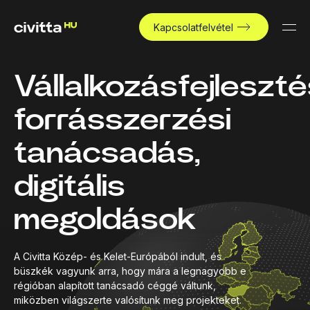
Kapcsolatfelvétel
Vállalkozásfejleszté
forrásszerzési
tanácsadás,
digitális
megoldások
A Civitta Közép- és Kelet-Európából indult, és
büszkék vagyunk arra, hogy mára a legnagyobb e
régióban alapított tanácsadó céggé váltunk,
miközben világszerte valósítunk meg projekteket.