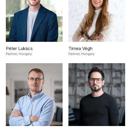
Péter Lukács
Tímea Végh
Partner,
Hungary
Partner,
Hungary