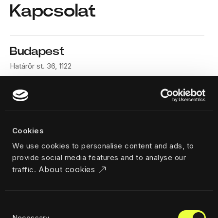
Kapcsolat
Budapest
Határőr st. 36, 1122
Telephone
+36 70 669 1466
Cookies
Design Terminal Public Benefit Non-profit Ltd.
We use cookies to personalise content and ads, to
VAT HU25717002
provide social media features and to analyse our
About cookies
traffic.
Consent
Necessary