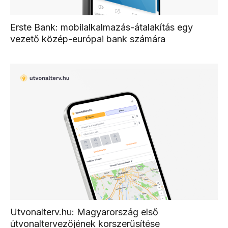
Erste Bank: mobilalkalmazás-átalakítás egy
vezető közép-európai bank számára
Utvonalterv.hu: Magyarország első
útvonaltervezőjének korszerűsítése