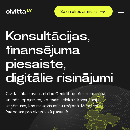
Sazinieties ar mums
Konsultācijas,
finansējuma
piesaiste,
digitālie risinājumi
Civitta sāka savu darbību Centrāl- un Austrumeiropā,
un mēs lepojamies, ka esam lielākais konsultāciju
uzņēmums, kas izaudzis mūsu reģionā. Mūsdienās
īstenojam projektus visā pasaulē.