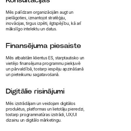
Konsultācijas
Mēs palīdzam organizācijām augt un
pielāgoties, izmantojot stratēģiju,
inovācijas, tirgus izpēti, ilgtspējību, kā arī
mākslīgo intelektu un datus.
Finansējuma piesaiste
Mēs atbalstām klientus ES, starptautisko un
vietējo finansējuma programmu piekļuvē
un pārvaldībā, tostarp iespēju apzināšanā
un pieteikumu sagatavošanā.
Digitālie risinājumi
Mēs izstrādājam un veidojam digitālos
produktus, platformas un lietotāju pieredzi,
tostarp programmatūras izstrādi, UX/UI
dizainu un digitālo mārketingu.