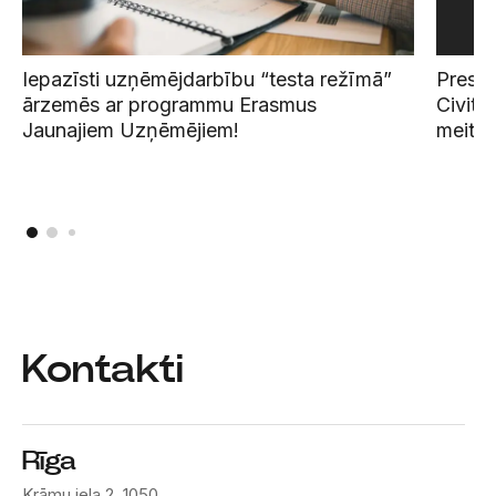
Iepazīsti uzņēmējdarbību “testa režīmā”
Preses
ārzemēs ar programmu Erasmus
Civitt
Jaunajiem Uzņēmējiem!
meita
Kontakti
Rīga
Krāmu iela 2, 1050