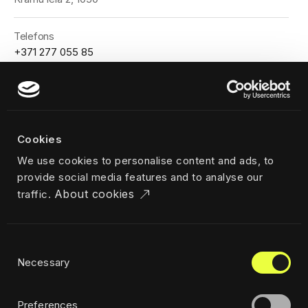
Telefons
+371 277 055 85
Civitta Latvija SIA
Reģistrācijas numurs: 40103391513
Cookies
PVN numurs: LV40103391513
We use cookies to personalise content and ads, to
provide social media features and to analyse our
About cookies
traffic.
Consent
Privātuma politika
Necessary
Selection
Ētikas politika
Ilgtspējības politika
Preferences