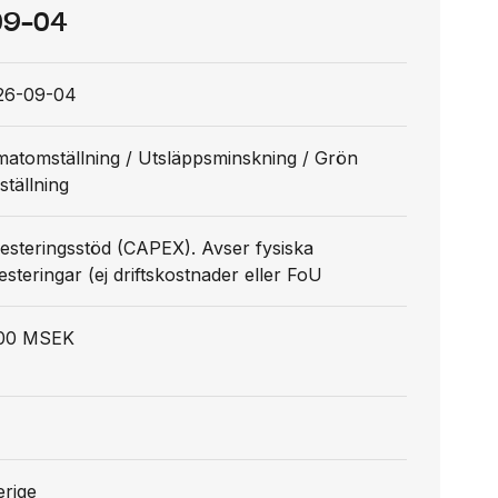
09-04
26-09-04
matomställning / Utsläppsminskning / Grön
tällning
esteringsstöd (CAPEX). Avser fysiska
esteringar (ej driftskostnader eller FoU
00 MSEK
erige