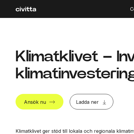
C
Klimatklivet – I
klimatinvesterin
Ansök nu
Ladda ner
Klimatklivet ger stöd till lokala och regionala klimatin