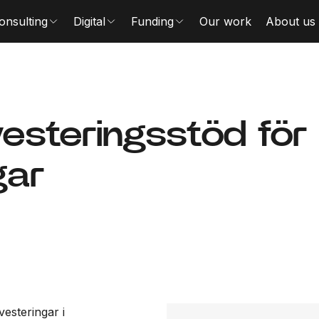
onsulting
Digital
Funding
Our work
About us
nvesteringsstöd för
gar
vesteringar i