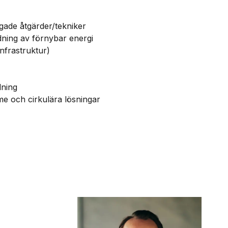
gade åtgärder/tekniker
ning av förnybar energi
dinfrastruktur)
lning
rme och cirkulära lösningar