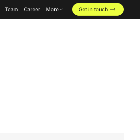
Team
Career
More
Get in touch
News & insights
Industries
Locations
The Challenger