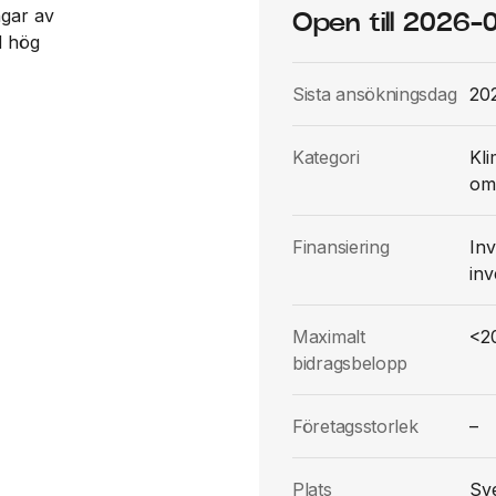
ngar av
Open till 2026-
d hög
Sista ansökningsdag
20
Kategori
Kli
oms
Finansiering
Inv
inv
Maximalt
<2
bidragsbelopp
Företagsstorlek
–
Plats
Sv