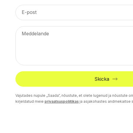
E-post
Meddelande
Skicka
Vajutades nupule „Saada“, nõustute, et olete lugenud ja nõustute
kirjeldatud meie
privaatsuspoliitikas
ja asjakohastes andmekaitse se