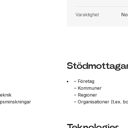
Varaktighet
Nor
Stödmottaga
– Företag
– Kommuner
teknik
– Regioner
ppsminskningar
– Organisationer (t.ex. b
Teknologier