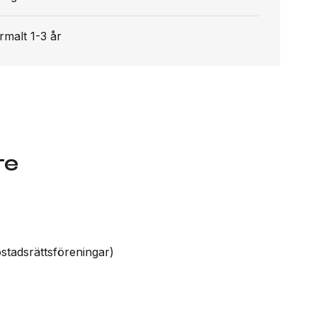
malt 1-3 år
re
ostadsrättsföreningar)