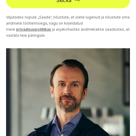
Skicka
Vajutades nupule „Saada“, nõustute, et olete lugenud ja nõustute oma
andmete töötlemisega, nagu on kirjeldatud
meie
privaatsuspoliitikas
ja asjakohastes andmekaitse seadustes, et
vastata teie päringule.