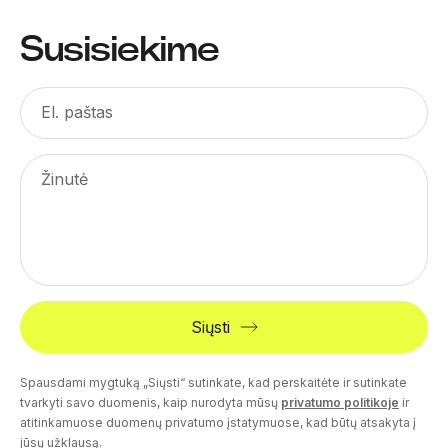
Susisiekime
El. paštas
Žinutė
Siųsti
Spausdami mygtuką „Siųsti“ sutinkate, kad perskaitėte ir sutinkate
tvarkyti savo duomenis, kaip nurodyta mūsų
privatumo politikoje
ir
atitinkamuose duomenų privatumo įstatymuose, kad būtų atsakyta į
jūsų užklausą.