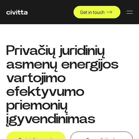
Get in touch
Privačių juridinių
asmenų energijos
vartojimo
efektyvumo
priemonių
įgyvendinimas