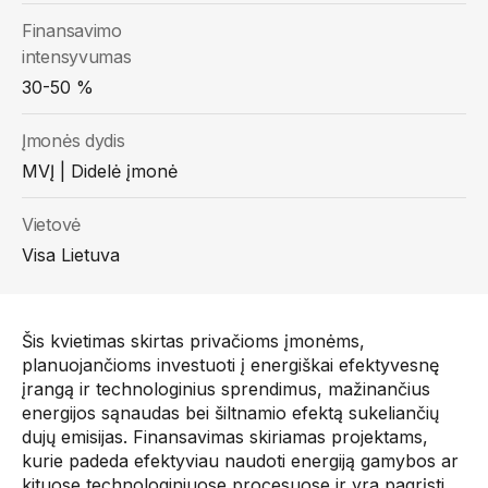
Finansavimo
intensyvumas
30-50 %
Įmonės dydis
MVĮ | Didelė įmonė
Vietovė
Visa Lietuva
Šis kvietimas skirtas privačioms įmonėms,
planuojančioms investuoti į energiškai efektyvesnę
įrangą ir technologinius sprendimus, mažinančius
energijos sąnaudas bei šiltnamio efektą sukeliančių
dujų emisijas. Finansavimas skiriamas projektams,
kurie padeda efektyviau naudoti energiją gamybos ar
kituose technologiniuose procesuose ir yra pagrįsti